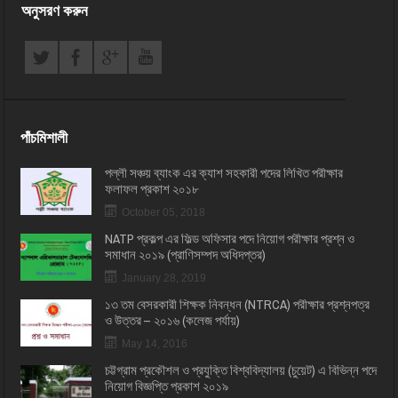
অনুসরণ করুন
পাঁচমিশালী
পল্লী সঞ্চয় ব্যাংক এর ক্যাশ সহকারী পদের লিখিত পরীক্ষার
ফলাফল প্রকাশ ২০১৮
October 05, 2018
NATP প্রকল্প এর ফিল্ড অফিসার পদে নিয়োগ পরীক্ষার প্রশ্ন ও
সমাধান ২০১৯ (প্রাণিসম্পদ অধিদপ্তর)
January 28, 2019
১৩ তম বেসরকারী শিক্ষক নিবন্ধন (NTRCA) পরীক্ষার প্রশ্নপত্র
ও উত্তর – ২০১৬ (কলেজ পর্যায়)
May 14, 2016
চট্টগ্রাম প্রকৌশল ও প্রযুক্তি বিশ্ববিদ্যালয় (চুয়েট) এ বিভিন্ন পদে
নিয়োগ বিজ্ঞপ্তি প্রকাশ ২০১৯