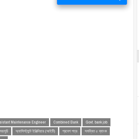
sistant Maintenance Engineer
Combined Bank
Govt. bank job
ময়সূচি
অ্যাসিস্ট্যান্ট ইঞ্জিনিয়ার (আইটি)
প্রবেশ পত্র
সমন্বিত ৫ ব্যাংক