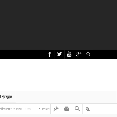
া প্রস্তুতি
 সমাধান – ২০২৬
বাংলাদেশ গম ও ভুট্টা গবেষণা ইনস্টিটিউট এর অফিস সহকারী কাম কম্পিউটার মুদ্রাক্ষরিক নিয়োগ লিখিত প