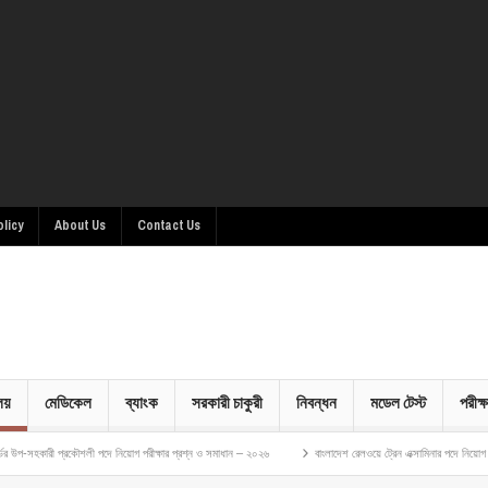
olicy
About Us
Contact Us
ালয়
মেডিকেল
ব্যাংক
সরকারী চাকুরী
নিবন্ধন
মডেল টেস্ট
পরীক্ষ
কৌশলী পদে নিয়োগ পরীক্ষার প্রশ্ন ও সমাধান – ২০২৬
বাংলাদেশ রেলওয়ে ট্রেন এক্সামিনার পদে নিয়োগ পরীক্ষার প্রশ্ন ও