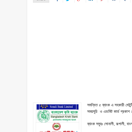
সমন্বিত ৫ ব্যাংক এ সহকারী মেইন্টি
সময়সূচি ও এডমিট কার্ড প্রকাশ
ব্যাংক সমুহঃ সোনালী, রূপালী, বাং