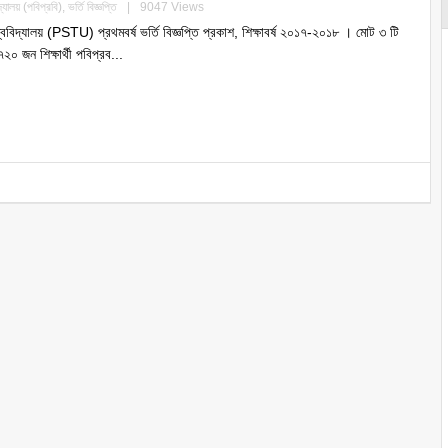
িদ্যালয় (পবিপ্রবি)
,
ভর্তি বিজ্ঞপ্তি
|
9047 Views
িশ্ববিদ্যালয় (PSTU) প্রথমবর্ষ ভর্তি বিজ্ঞপ্তি প্রকাশ, শিক্ষাবর্ষ ২০১৭-২০১৮ । মোট ৩ টি
০ জন শিক্ষার্থী পবিপ্রব...