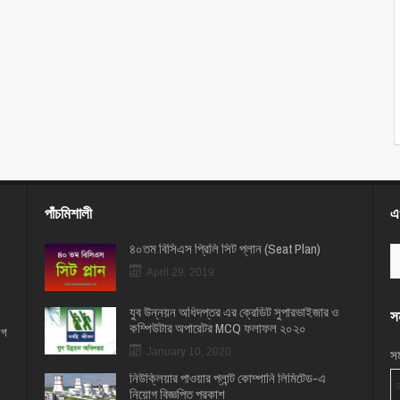
পাঁচমিশালী
এখ
৪০তম বিসিএস প্রিলি সিট প্লান (Seat Plan)
April 29, 2019
যুব উন্নয়ন অধিদপ্তর এর ক্রেডিট সুপারভাইজার ও
সম
কম্পিউটার অপারেটর MCQ ফলাফল ২০২০
োগ
সম
January 10, 2020
নিউক্লিয়ার পাওয়ার প্লান্ট কোম্পানি লিমিটেড-এ
নিয়োগ বিজ্ঞপ্তি প্রকাশ