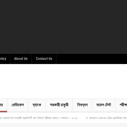
olicy
About Us
Contact Us
ালয়
মেডিকেল
ব্যাংক
সরকারী চাকুরী
নিবন্ধন
মডেল টেস্ট
পরীক্ষ
হকারী প্রকৌশলী পদে নিয়োগ পরীক্ষার প্রশ্ন ও সমাধান – ২০২৬
বাংলাদেশ রেলওয়ে ট্রেন এক্সামিনার পদে নিয়োগ পরীক্ষার