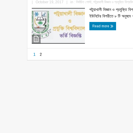
|
October 19, 2017
|
in :
নির্বাচিত পোস্ট
,
পটুয়াখালী বিজ্ঞান ও প্রযুক্তি বিশ্বব
পটুয়াখালী বিজ্ঞান ও প্রযুক্তি ব
ইউনিটের বিপরীতে ৮ টি অনুষদে ৭২
Read more
1
2