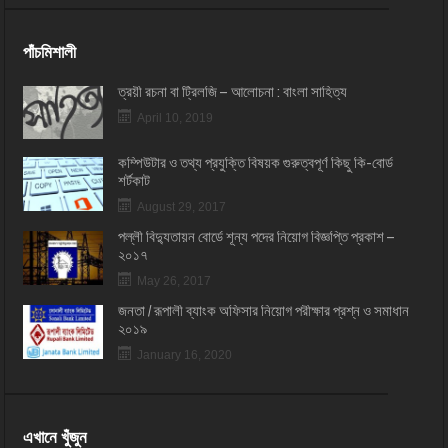
পাঁচমিশালী
ত্রয়ী রচনা বা ট্রিলজি – আলোচনা : বাংলা সাহিত্য
April 10, 2019
কম্পিউটার ও তথ্য প্রযুক্তি বিষয়ক গুরুত্বপূর্ণ কিছু কি-বোর্ড
শর্টকাট
August 29, 2017
পল্লী বিদ্যুতায়ন বোর্ডে শূন্য পদের নিয়োগ বিজ্ঞপ্তি প্রকাশ –
২০১৭
May 26, 2017
জনতা / রূপালী ব্যাংক অফিসার নিয়োগ পরীক্ষার প্রশ্ন ও সমাধান
২০১৯
January 16, 2020
এখানে খুঁজুন