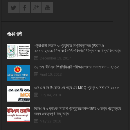
পাঁচমিশালী
পটুয়াখালী বিজ্ঞান ও প্রযুক্তি বিশ্ববিদ্যালয় (PSTU)
২০১৭-২০১৮ শিক্ষাবর্ষে ভর্তি পরিক্ষার সিটপ্লান ও বিস্তারিত তথ্য
December 19, 2017
৩৪ তম বিসিএস প্রি‌লি‌মিনারী পরীক্ষার প্রশ্ন ও সমাধান – ২০১৩
April 10, 2013
এস.এস.সি ইংরেজি ২য় পত্র এর MCQ প্রশ্ন ও সমাধান ২০১৮
July 04, 2018
বিসিএস ও ব্যাংক নিয়োগ প্রস্তুতির কম্পিউটার ও তথ্য প্রযুক্তির
জন্য গুরুত্বপূর্ণ কিছু তথ্য
May 22, 2018