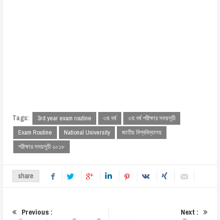
Tags:
3rd year exam routine
৩য় বর্ষ
৩য় বর্ষ পরীক্ষার সময়সূচী
Exam Routine
National University
জাতীয় বিশ্ববিদ্যালয়
পরীক্ষার সময়সূচী ২০১৮
share
Previous :
Next :