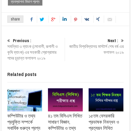
ব্যবস্থাপনা বিভাগ প্রশ্ন
share
Previous :
Next :
সমন্বিত ৩ ব্যাংক (সোনালী, রূপালী ও
জাতীয় বিশ্ববিদ্যালয় মাস্টার্স শেষ বর্ষ এর
কৃষি ব্যাংক) এর সহকারী প্রোগ্রামার
ফলাফল ২০১৯
পদের চূড়ান্ত ফলাফল ২০১৯
Related posts
কম্পিউটার ও তথ্য
৪১ তম বিসিএস লিখিত
১৫তম বেসরকারি
প্রযুক্তি সম্পর্কে
সাধারণ বিজ্ঞান,
প্রভাষক নিবন্ধন ও
সবার্ধিক গুরুত্ব প্রশ্ন
কম্পিউটার ও তথ্য
প্রত্যয়ন লিখিত