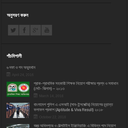
অনুসরণ করুন
পাঁচমিশালী
৬ দফা ও গন অভ্যুথান
April 24, 2016
প্রাক-প্রাথমিক সহকারী শিক্ষক নিয়োগ পরীক্ষার প্রশ্ন ও সমাধান
(সেট- ঝিলাম) – ২০১৩
March 14, 2018
বাংলাদেশ পুলিশ এ এসআই (সাব-ইন্সপেক্টর) নিয়োগের চূড়ান্ত
ফলাফল প্রকাশ (Aptitude & Viva Result) ২০১৮
October 22, 2018
বস্ত্র অধিদপ্তর ও টেক্সটাইল ইঞ্জিনিয়ারিং এ বিভিন্ন পদে নিয়োগ