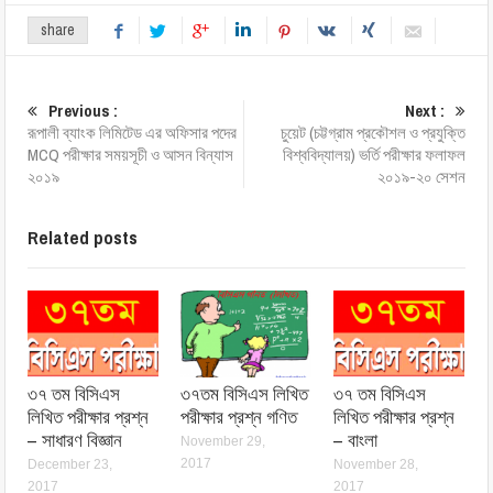
share
Previous :
Next :
রূপালী ব্যাংক লিমিটেড এর অফিসার পদের
চুয়েট (চট্টগ্রাম প্রকৌশল ও প্রযুক্তি
MCQ পরীক্ষার সময়সূচী ও আসন বিন্যাস
বিশ্ববিদ্যালয়) ভর্তি পরীক্ষার ফলাফল
২০১৯
২০১৯-২০ সেশন
Related posts
৩৭ তম বিসিএস
৩৭তম বিসিএস লিখিত
৩৭ তম বিসিএস
লিখিত পরীক্ষার প্রশ্ন
পরীক্ষার প্রশ্ন গণিত
লিখিত পরীক্ষার প্রশ্ন
– সাধারণ বিজ্ঞান
– বাংলা
November 29,
2017
December 23,
November 28,
2017
2017