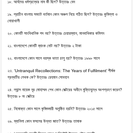
১৮. আর্যদের ধর্মগ্রন্থের নাম কী ছিল? উত্তরঃ বেদ
১৯. প্রাচীন বাংলায় সমতট বর্তমান কোন অঞ্চল নিয়ে গঠিত ছিল? উত্তরঃ কুমিল্লা ও
নোয়াখালী
২০. কোনটি সাংবিধানিক পদ নয়? উত্তরঃ চেয়ারম্যান, মানবাধিকার কমিশন
২১. বাংলাদেশে কোনটি ব্যাংক নােট নয়? উত্তরঃ ২ টাকা
২২. বাংলাদেশে কোন সালে বয়স্ক ভাতা চালু হয়? উত্তরঃ ১৯৯৮ সালে
২৩. ‘Untranquil Recollections: The Years of Fulfilment’ শীর্ষক
গ্রন্থটির লেখক কে? উত্তরঃ রেহমান সোবহান
২৪. ল্যান্স নায়েক নূর মােহাম্মদ শেখ কোন সেক্টরের অধীনে মুক্তিযুদ্ধে অংশগ্রহণ করেন?
উত্তরঃ ৮ নং সেক্টরে
২৫. নিমােক্ত কোন সালে কৃষিশুমারী অনুষ্ঠিত হয়নি? উত্তরঃ ২০১৫ সালে
২৬. ম্যানিলা কোন ফসলের উন্নত জাত? উত্তরঃ তামাক