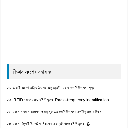
বিজ্ঞান অংশের সমাধানঃ
৬১. একটি আদর্শ তড়িৎ উৎসের অভ্যন্তরীণ রােধ কত? উত্তর: শূন্য
৬২. RFID বলতে বােঝায়? উত্তর: Radio-frequency identification
৬৩. কোন মাধ্যমে আলাের পালস্ ব্যবহৃত হয়? উত্তরঃ অপটিক্যাল ফাইবার
৬৪. কোন চিহ্নটি ই-মেইল ঠিকানায় অবশ্যই থাকবে? উত্তর: @