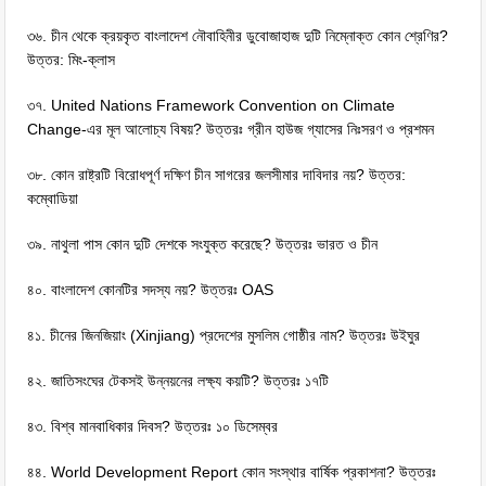
৩৬. চীন থেকে ক্রয়কৃত বাংলাদেশ নৌবাহিনীর ডুবােজাহাজ দুটি নিম্নোক্ত কোন শ্রেণির?
উত্তর: মিং-ক্লাস
৩৭. United Nations Framework Convention on Climate
Change-এর মূল আলােচ্য বিষয়? উত্তরঃ গ্রীন হাউজ গ্যাসের নিঃসরণ ও প্রশমন
৩৮. কোন রাষ্ট্রটি বিরােধপূর্ণ দক্ষিণ চীন সাগরের জলসীমার দাবিদার নয়? উত্তর:
কম্বোডিয়া
৩৯. নাথুলা পাস কোন দুটি দেশকে সংযুক্ত করেছে? উত্তরঃ ভারত ও চীন
৪০. বাংলাদেশ কোনটির সদস্য নয়? উত্তরঃ OAS
৪১. চীনের জিনজিয়াং (Xinjiang) প্রদেশের মুসলিম গােষ্ঠীর নাম? উত্তরঃ উইঘুর
৪২. জাতিসংঘের টেকসই উন্নয়নের লক্ষ্য কয়টি? উত্তরঃ ১৭টি
৪৩. বিশ্ব মানবাধিকার দিবস? উত্তরঃ ১০ ডিসেম্বর
৪৪. World Development Report কোন সংস্থার বার্ষিক প্রকাশনা? উত্তরঃ