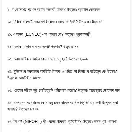
৯. বাংলাদেশের প্রধান আইন কর্মকর্তা হলেন? উত্তরঃ অ্যাটর্নি জেনারেল
১০. নির্বাণ’ ধারণাটি কোন ধর্মবিশ্বাসের সাথে সংশ্লিষ্ট? উত্তরঃ বৌদ্ধ ধর্ম
১১. একনেক (ECNEC)-এর প্রধান কে? উত্তরঃ প্রধানমন্ত্রী
১২. ‘বলাকা’ কোন ফসলের একটি প্রকার? উত্তরঃ গম
১৩. তথ্য অধিকার আইন কোন সালে চালু হয়? উত্তরঃ ২০০৯
১৪. মুজিবনগর সরকারের অর্থনীতি বিষয়ক ও পরিকল্পনা বিভাগের দায়িত্বে কে ছিলেন?
উত্তরঃ তাজউদ্দীন আহমদ
১৫. ‘রেহেনা মরিয়ম নূর’ চলচ্চিত্রটি পরিচালনা করেন? উত্তরঃ আব্দুল্লাহ মোহাম্মদ সাদ
১৬. বাংলাদেশ সংবিধানের কোন অনুচ্ছেদে বার্ষিক আর্থিক বিবৃতি’-এর কথা উল্লেখ করা
হয়েছে? উত্তরঃ ৮৭ নং
১৭. নিপাের্ট (NIPORT) কী ধরনের গবেষণা প্রতিষ্ঠান? উত্তরঃ জনসংখ্যা গবেষণা