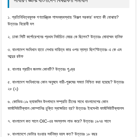
১. প্রতিনিধিত্বমূলক গণতান্ত্রিক শাসনব্যবস্থায় ‘বিকল্প সরকার’ বলতে কী বােঝায়?
উত্তরঃ বিরোধী দল
২. ঢাকা সিটি কর্পোরেশনের প্রথম নির্বাচিত মেয়র কে ছিলেন? উত্তরঃ মোহাম্মদ হানিফ
৩. বাংলাদেশ সংবিধান হাতে লেখার দায়িত্ব কার ওপর ন্যস্ত ছিল?উত্তরঃ এ কে এম
আব্দুর রউফ
৪. বাংলার প্রাচীন জনপদ কোনটি? উত্তরঃ পুণ্ড্র
৫. বাংলাদেশ সংবিধানের কোন অনুষদে নারী-পুরুষের সমতা নিশ্চিত করা হয়েছে? উত্তরঃ
২৮ (২)
৬. কোভিড-১৯ ভ্যাকসিন উৎপাদনে সম্প্রতি চীনের সাথে বাংলাদেশের কোন
ফার্মাসিউটিক্যাল কােম্পানির চুক্তি স্বাক্ষরিত হয়? উত্তরঃ ইনসেপ্টা ফার্মাসিউটিক্যালস
৭. বাংলাদেশ কত সালে OIC-এর সদস্যপদ লাভ করে? উত্তরঃ ১৯৭৪ সালে
৮. বাংলাদেশে ভােটার হওয়ার সর্বনিম্ন বয়স কত? উত্তরঃ ১৮ বছর