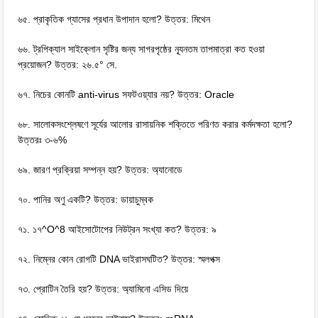
৬৫. প্রাকৃতিক গ্যাসের প্রধান উপাদান হলো? উত্তর: মিথেন
৬৬. ট্রপিক্যাল সাইক্লোন সৃষ্টির জন্য সাগরপৃষ্ঠের ন্যূনতম তাপমাত্রা কত হওয়া
প্রয়োজন? উত্তর: ২৬.৫° সে.
৬৭. নিচের কোনটি anti-virus সফটওয়্যার নয়? উত্তর: Oracle
৬৮. সালোকসংশ্লেষণে সূর্যের আলোর রাসায়নিক শক্তিতে পরিণত করার কর্মদক্ষতা হলো?
উত্তরঃ ৩-৬%
৬৯. জারণ প্রক্রিয়া সম্পন্ন হয়? উত্তর: অ্যানোডে
৭০. পানির অণু একটি? উত্তর: ডায়াচুম্বক
৭১. ১৭^O^8 আইসোটোপের নিউট্রন সংখ্যা কত? উত্তর: ৯
৭২. নিম্নের কোন রোগটি DNA ভাইরাসঘটিত? উত্তর: স্মলপক্স
৭৩. প্রোটিন তৈরি হয়? উত্তর: অ্যামিনো এসিড দিয়ে