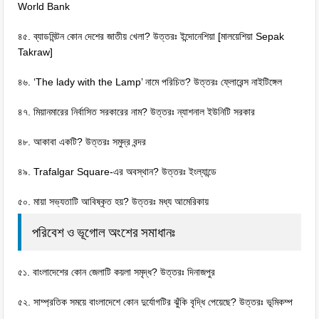
World Bank
৪৫. ব্যাডমিন্টন কোন দেশের জাতীয় খেলা? উত্তরঃ ইন্দোনেশিয়া [মালয়েশিয়া Sepak
Takraw]
৪৬. ‘The lady with the Lamp’ নামে পরিচিত? উত্তরঃ ফ্লোরেন্স নাইটিঙ্গেল
৪৭. মিয়ানমারের নির্বাসিত সরকারের নাম? উত্তরঃ ন্যাশনাল ইউনিটি সরকার
৪৮. আকাবা একটি? উত্তরঃ সমুদ্র বন্দর
৪৯. Trafalgar Square-এর অবস্থান? উত্তরঃ ইংল্যান্ডে
৫০. মায়া সভ্যতাটি আবিষ্কৃত হয়? উত্তরঃ মধ্য আমেরিকায়
পরিবেশ ও ভূগোল অংশের সমাধানঃ
৫১. বাংলাদেশের কোন জেলাটি কয়লা সমৃদ্ধ? উত্তরঃ দিনাজপুর
৫২. সাম্প্রতিক সময়ে বাংলাদেশে কোন দুর্যোগটির ঝুঁকি বৃদ্ধি পেয়েছে? উত্তরঃ ভূমিকম্প