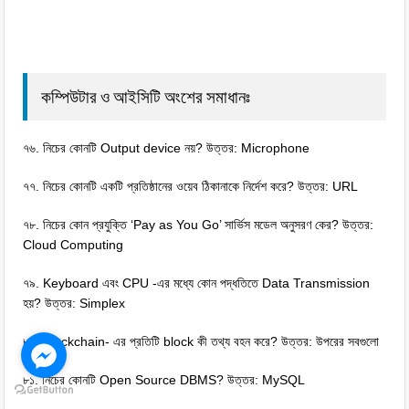
কম্পিউটার ও আইসিটি অংশের সমাধানঃ
৭৬. নিচের কোনটি Output device নয়? উত্তর: Microphone
৭৭. নিচের কোনটি একটি প্রতিষ্ঠানের ওয়েব ঠিকানাকে নির্দেশ করে? উত্তর: URL
৭৮. নিচের কোন প্রযুক্তি ‘Pay as You Go’ সার্ভিস মডেল অনুসরণ কের? উত্তর:
Cloud Computing
৭৯. Keyboard এবং CPU -এর মধ্যে কোন পদ্ধতিতে Data Transmission
হয়? উত্তর: Simplex
৮০. Blockchain- এর প্রতিটি block কী তথ্য বহন করে? উত্তর: উপরের সবগুলো
৮১. নিচের কোনটি Open Source DBMS? উত্তর: MySQL