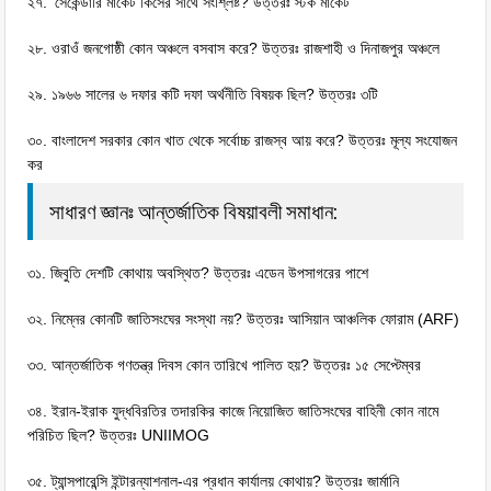
২৭. ‘সেকেন্ডারি মার্কেট কিসের সাথে সংশ্লিষ্ট? উত্তরঃ স্টক মার্কেট
২৮. ওরাওঁ জনগােষ্ঠী কোন অঞ্চলে বসবাস করে? উত্তরঃ রাজশাহী ও দিনাজপুর অঞ্চলে
২৯. ১৯৬৬ সালের ৬ দফার কটি দফা অর্থনীতি বিষয়ক ছিল? উত্তরঃ ৩টি
৩০. বাংলাদেশ সরকার কোন খাত থেকে সর্বোচ্চ রাজস্ব আয় করে? উত্তরঃ মূল্য সংযোজন
কর
সাধারণ জ্ঞানঃ আন্তর্জাতিক বিষয়াবলী সমাধান:
৩১. জিবুতি দেশটি কোথায় অবস্থিত? উত্তরঃ এডেন উপসাগরের পাশে
৩২. নিম্নের কোনটি জাতিসংঘের সংস্থা নয়? উত্তরঃ আসিয়ান আঞ্চলিক ফোরাম (ARF)
৩৩. আন্তর্জাতিক গণতন্ত্র দিবস কোন তারিখে পালিত হয়? উত্তরঃ ১৫ সেপ্টেম্বর
৩৪. ইরান-ইরাক যুদ্ধবিরতির তদারকির কাজে নিয়ােজিত জাতিসংঘের বাহিনী কোন নামে
পরিচিত ছিল? উত্তরঃ UNIIMOG
৩৫. ট্যান্সপারেন্সি ইন্টারন্যাশনাল-এর প্রধান কার্যালয় কোথায়? উত্তরঃ জার্মানি