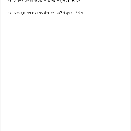
৭৪. কোভিড-১৯ যে ধরনের ভাইরাস? উত্তর: mRNA
৭৫. হৃদযন্ত্রের সংকোচন হওয়াকে বলা হয়? উত্তর: সিস্টল