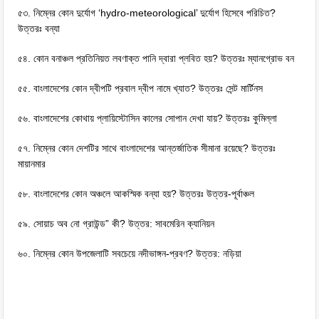
৫৩. নিম্নের কোন দুর্যোগ ‘hydro-meteorological’ দুর্যোগ হিসেবে পরিচিত?
উত্তরঃ বন্যা
৫৪. কোন বনাঞ্চল প্রতিনিয়ত লবণাক্ত পানি দ্বারা প্লবিত হয়? উত্তরঃ ম্যানগ্রোভ বন
৫৫. বাংলাদেশের কোন দ্বীপটি প্রবাল দ্বীপ নামে খ্যাত? উত্তরঃ সেন্ট মার্টিনস
৫৬. বাংলাদেশের কোথায় প্লায়িস্টোসিন কালের সােপান দেখা যায়? উত্তরঃ কুমিল্লা
৫৭. নিম্নের কোন দেশটির সাথে বাংলাদেশের আন্তর্জাতিক সীমানা রয়েছে? উত্তরঃ
মায়ানমার
৫৮. বাংলাদেশের কোন অঞ্চলে আকস্মিক বন্যা হয়? উত্তরঃ উত্তর-পূর্বাঞ্চল
৫৯. সােয়াচ অব নাে গ্রাউন্ড” কী? উত্তর: সাবমেরিন ক্যানিয়ন
৬০. নিম্নের কোন উপজেলাটি সবচেয়ে নদীভাঙ্গন-প্রবণ? উত্তর: নড়িয়া