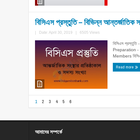
বিসিএস প্রস্তুতি – বিভিন্ন আন্তর্জাতিক সং
|
Date: April 30, 2019
|
6505 Views
বিসিএস প্রস্তুতি -
Preparation -
Members বিসিএস, 
Read more
1
2
3
4
5
6
আমাদের সম্পর্কে