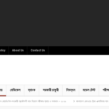
olicy
About Us
Contact Us
ালয়
মেডিকেল
ব্যাংক
সরকারী চাকুরী
নিবন্ধন
মডেল টেস্ট
পরীক্ষ
ারী প্রকৌশলী পদে নিয়োগ পরীক্ষার প্রশ্ন ও সমাধান – ২০২৬
বাংলাদেশ রেলওয়ে ট্রেন এক্সামিনার পদে নিয়োগ পরীক্ষার প