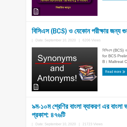
বিসিএস (BCS) ও যেকোন পরীক্ষার জন্য গু
|
Date: September 10, 2020
|
6206 Views
বিসিএস (BCS) ও 
for BCS Preli
B। Maltreat 
Read more
৯ম-১০ম শ্রেণির বাংলা ব্যাকরণ এর বাংলা 
প্রকাশ: ৪৭৬টি
|
Date: September 10, 2020
|
21723 Views