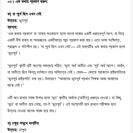
০৩। এক কথায় প্রকাশ করুন:
ক) যা পূর্বে ছিল এখন নেই
উত্তর:
ভূতপূর্ব
ব্যাখ্যা:
‘এক কথায় প্রকাশ’ বা ‘বাক্য সংকোচন’ হলো বাংলা ভাষার একটি গুরুত্বপূর্ণ অংশ, যা দিয়ে
একটি দীর্ঘ বাক্য বা পদগুচ্ছকে একটিমাত্র শব্দে প্রকাশ করা যায়। এতে ভাষা সংক্ষিপ্ত,
প্রাঞ্জল ও গতিশীল হয়। ‘যা পূর্বে ছিল এখন নেই’— এই বাক্যটির এক কথায় প্রকাশ হলো
‘ভূতপূর্ব’।
‘ভূতপূর্ব’ শব্দটি দুটি অংশের সমন্বয়ে গঠিত: ‘ভূত’ অর্থ অতীত এবং ‘পূর্ব’ অর্থ আগে। অর্থাৎ,
যা অতীতে ছিল কিন্তু বর্তমানে তার অস্তিত্ব নেই। যেমন— কোনো প্রাক্তন রাষ্ট্রপতিকে
‘ভূতপূর্ব রাষ্ট্রপতি’ বলা হয়। উদাহরণ: “আমাদের ভূতপূর্ব প্রধান শিক্ষক আজ আমাদের
মাঝে নেই।”
এটি মনে রাখার সহজ উপায় হলো ‘ভূত’ শব্দটির অর্থকে (অতীত) গুরুত্ব দেওয়া। যা কিছু
‘ভূত’ বা অতীত হয়ে গেছে, তা-ই ‘ভূতপূর্ব’। এই সংযোগটি মনে রাখলে পরীক্ষার হলে
উত্তর দেওয়া অনেক সহজ হয়ে যায়।
খ) চক্ষুর সম্মুখে সংঘটিত
উত্তর:
চাক্ষুষ