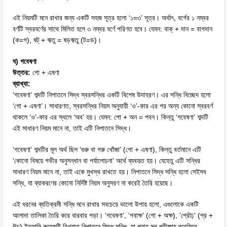
এই নিয়মটি মনে রাখার জন্য একটি সহজ সূত্র হলো ‘১=৩’ সূত্র। অর্থাৎ, বর্গের ১ নম্বর
বর্ণটি স্বরবর্ণের সাথে মিলিত হলে ৩ নম্বর বর্ণে পরিণত হবে। যেমন: বাক্ + দান = বাগদান
(ক=গ), ষট্ + ঋতু = ষড়ঋতু (ট=ড)।
ঘ) গবেষণা
উত্তর:
গো + এষণা
ব্যাখ্যা:
‘গবেষণা’ শব্দটি নিপাতনে সিদ্ধ স্বরসন্ধির একটি বিশেষ উদাহরণ। এর সন্ধি বিচ্ছেদ হলো
‘গো + এষণা’। সাধারণত, স্বরসন্ধির নিয়ম অনুযায়ী ‘ও’-কার এর পর অন্য কোনো স্বরবর্ণ
থাকলে ‘ও’-কার এর স্থলে ‘অব’ হয়। যেমন: পো + অন = পবন। কিন্তু ‘গবেষণা’ শব্দটি
এই সাধারণ নিয়ম মানে না, তাই এটি নিপাতনে সিদ্ধ।
‘গবেষণা’ শব্দটির মূল অর্থ ছিল ‘গুরু বা গরু খোঁজা’ (গো + এষণা), কিন্তু বর্তমানে এটি
‘কোনো বিষয়ে গভীর অনুসন্ধান বা পর্যালোচনা’ অর্থে ব্যবহৃত হয়। যেহেতু এটি সন্ধির
সাধারণ নিয়ম মানে না, তাই একে মুখস্থ রাখতে হয়। নিপাতনে সিদ্ধ সন্ধি হলো সেইসব
সন্ধি, যা ব্যাকরণের কোনো নির্দিষ্ট নিয়ম অনুসরণ না করেই তৈরি হয়েছে।
এই ধরনের ব্যতিক্রমী সন্ধি মনে রাখার সবচেয়ে ভালো উপায় হলো, এগুলোকে একটি
আলাদা তালিকা তৈরি করে বারবার পড়া। ‘গবেষণা’, ‘গবাক্ষ’ (গো + অক্ষ), ‘প্রৌঢ়’ (প্র +
ঊঢ়) ইত্যাদি কয়েকটি বিখ্যাত নিপাতনে সিদ্ধ সন্ধি, যা প্রায় সব পরীক্ষায় ঘুরেফিরে