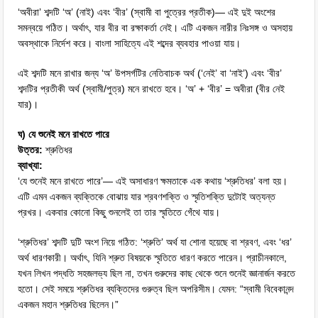
‘অবীরা’ শব্দটি ‘অ’ (নাই) এবং ‘বীর’ (স্বামী বা পুত্রের প্রতীক)— এই দুই অংশের
সমন্বয়ে গঠিত। অর্থাৎ, যার বীর বা রক্ষাকর্তা নেই। এটি একজন নারীর নিঃসঙ্গ ও অসহায়
অবস্থাকে নির্দেশ করে। বাংলা সাহিত্যে এই শব্দের ব্যবহার পাওয়া যায়।
এই শব্দটি মনে রাখার জন্য ‘অ’ উপসর্গটির নেতিবাচক অর্থ (‘নেই’ বা ‘নাই’) এবং ‘বীর’
শব্দটির প্রতীকী অর্থ (স্বামী/পুত্র) মনে রাখতে হবে। ‘অ’ + ‘বীর’ = অবীরা (বীর নেই
যার)।
ঘ) যে শুনেই মনে রাখতে পারে
উত্তর:
শ্রুতিধর
ব্যাখ্যা:
‘যে শুনেই মনে রাখতে পারে’— এই অসাধারণ ক্ষমতাকে এক কথায় ‘শ্রুতিধর’ বলা হয়।
এটি এমন একজন ব্যক্তিকে বোঝায় যার শ্রবণশক্তি ও স্মৃতিশক্তি দুটোই অত্যন্ত
প্রখর। একবার কোনো কিছু শুনলেই তা তার স্মৃতিতে গেঁথে যায়।
‘শ্রুতিধর’ শব্দটি দুটি অংশ নিয়ে গঠিত: ‘শ্রুতি’ অর্থ যা শোনা হয়েছে বা শ্রবণ, এবং ‘ধর’
অর্থ ধারণকারী। অর্থাৎ, যিনি শ্রুত বিষয়কে স্মৃতিতে ধারণ করতে পারেন। প্রাচীনকালে,
যখন লিখন পদ্ধতি সহজলভ্য ছিল না, তখন গুরুদের কাছ থেকে শুনে শুনেই জ্ঞানার্জন করতে
হতো। সেই সময়ে শ্রুতিধর ব্যক্তিদের গুরুত্ব ছিল অপরিসীম। যেমন: “স্বামী বিবেকানন্দ
একজন মহান শ্রুতিধর ছিলেন।”