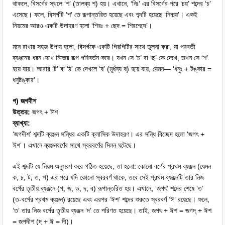
থাকলে, বিসর্গের স্থলে ‘শ’ (তালব্য শ) হয়। এখানে, ‘নিঃ’ এর বিসর্গের পরে ‘চয়’ শব্দের ‘চ’
এসেছে। ফলে, বিসর্গটি ‘শ’ তে রূপান্তরিত হয়েছে এবং শব্দটি হয়েছে ‘নিশ্চয়’। একই
নিয়মের আরও একটি উদাহরণ হলো ‘শিরঃ + ছেদ = শিরশ্ছেদ’।
মনে রাখার সহজ উপায় হলো, বিসর্গকে একটি গিরগিটির সাথে তুলনা করা, যা পরবর্তী
ব্যঞ্জনের ধরন দেখে নিজের রূপ পরিবর্তন করে। যখন সে ‘চ’ বা ‘ছ’ কে দেখে, তখন সে ‘শ’
হয়ে যায়। আবার ‘ট’ বা ‘ঠ’ কে দেখলে ‘ষ’ (মূর্ধন্য ষ) হয়ে যায়, যেমন— ‘ধনুঃ + টঙ্কার =
ধনুষ্টঙ্কার’।
গ) জগদীশ
উত্তর:
জগৎ + ঈশ
ব্যাখ্যা:
‘জগদীশ’ শব্দটি ব্যঞ্জন সন্ধির একটি ক্লাসিক উদাহরণ। এর সন্ধি বিচ্ছেদ হলো ‘জগৎ +
ঈশ’। এখানে ব্যঞ্জনবর্ণের সাথে স্বরবর্ণের মিলন ঘটেছে।
এই শব্দটি যে নিয়ম অনুসরণ করে গঠিত হয়েছে, তা হলো: কোনো বর্গের প্রথম ব্যঞ্জন (যেমন
ক, চ, ট, ত, প) এর পরে যদি কোনো স্বরবর্ণ থাকে, তবে সেই প্রথম ব্যঞ্জনটি তার নিজ
বর্গের তৃতীয় ব্যঞ্জনে (গ, জ, ড, দ, ব) রূপান্তরিত হয়। এখানে, ‘জগৎ’ শব্দের শেষে ‘ত’
(ত-বর্গের প্রথম ব্যঞ্জন) রয়েছে এবং এরপর ‘ঈশ’ শব্দের শুরুতে স্বরবর্ণ ‘ঈ’ রয়েছে। ফলে,
‘ত’ তার নিজ বর্গের তৃতীয় ব্যঞ্জন ‘দ’ তে পরিণত হয়েছে। তাই, জগৎ + ঈশ = জগদ্ + ঈশ
= জগদীশ (দ্ + ঈ = দী)।