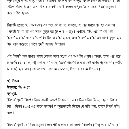
শ্রুতিমধুর ও সংক্ষিপ্ত করে। ‘উচ্চারণ’ শব্দটি ব্যঞ্জন সন্ধির একটি চমৎকার উদাহরণ। এর
সঠিক সন্ধি বিচ্ছেদ হলো ‘উৎ + চারণ’। এটি ব্যঞ্জন সন্ধির ‘ত-খণ্ডের নিয়ম’ অনুসরণ
করে গঠিত হয়েছে।
নিয়মটি হলো: ‘ৎ’ (ত-খণ্ড) এর পরে ‘চ’ বা ‘ছ’ থাকলে, ‘ৎ’ এর স্থলে ‘চ’ হয় এবং তা
পরবর্তী ‘চ’ বা ‘ছ’ এর সাথে যুক্ত হয় (চ্ + চ = চ্চ)। এখানে, ‘উৎ’ এর ‘ৎ’ এর পরে
‘চারণ’ এর ‘চ’ আসায় ‘ৎ’ পরিবর্তিত হয়ে ‘চ’ হয়েছে এবং ‘চারণ’ এর ‘চ’ এর সাথে যুক্ত হয়ে
‘চ্চ’ গঠন করেছে। ফলে শব্দটি হয়েছে ‘উচ্চারণ’।
এই নিয়মটি মনে রাখার সহজ কৌশল হলো ‘ত/দ’ এর চ-বর্গীয় প্রেম। অর্থাৎ ‘ত/দ’ এর পরে
চ-বর্গের (চ, ছ, জ, ঝ) কোনো বর্ণ এলে, ‘ত/দ’ পরিবর্তিত হয়ে সেই বর্গের প্রথম বর্ণ (অর্থাৎ
চ বা জ) হয়ে যায়। যেমন: সৎ + জন = सज्जन, বিপদ + চয় = বিপচ্চয়।
খ) নিশ্চয়
উত্তর:
নিঃ + চয়
ব্যাখ্যা:
‘নিশ্চয়’ শব্দটি বিসর্গ সন্ধির একটি আদর্শ উদাহরণ। এর সঠিক সন্ধি বিচ্ছেদ হলো ‘নিঃ +
চয়’। বিসর্গ (ঃ) এর সাথে স্বরবর্ণ বা ব্যঞ্জনবর্ণের মিলনে যে সন্ধি হয়, তাকে বিসর্গ সন্ধি
বলে।
‘নিশ্চয়’ শব্দটি যে নিয়ম অনুসরণ করে গঠিত হয়েছে তা হলো: বিসর্গের (ঃ) পরে ‘চ’ বা ‘ছ’