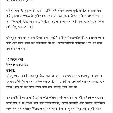
এই বাগধারাটির মূল ভাবটি হলো— ঠোঁট কাটা থাকলে যেমন মুখের কথাকে নিয়ন্ত্রণ করা
কঠিন, তেমনই স্পষ্টভাষী ব্যক্তিরাও সত্য কথা বলা থেকে নিজেদের বিরত রাখতে পারেন
না। উদাহরণ হিসেবে বলা যায়: “সোহেল সাহেব একজন ঠোঁট কাটা লোক, তাই তার কথায়
কেউ কিছু মনে করে না।”
ভবিষ্যতে মনে রাখার সহজ উপায় হলো, ‘কাটা’ শব্দটিকে ‘নিয়ন্ত্রণহীন’ হিসেবে কল্পনা করা।
কাটা ঠোঁট দিয়ে যেমন কথা আটকানো যায় না, তেমনি স্পষ্টভাষী ব্যক্তিরাও অপ্রিয় সত্য
বলতে ভয় পান না।
খ) ইঁচড়ে পাকা
উত্তর:
অকালপক্ব
ব্যাখ্যা:
‘ইঁচড়ে পাকা’ একটি বহুল প্রচলিত বাংলা বাগধারা, যার অর্থ হলো অকালপক্ব বা বয়সের
তুলনায় বেশি বুদ্ধিমান বা অভিজ্ঞ ভাব দেখানো। যে শিশু বা অল্পবয়সী ব্যক্তি বড়দের মতো
আচরণ করে বা কথা বলে, তাকে ব্যঙ্গ করে ‘ইঁচড়ে পাকা’ বলা হয়।
বাগধারাটির উৎস হলো ‘ইঁচড়’ বা কাঁচা কাঁঠাল। কাঁঠাল পাকার আগেই যদি পেকে যাওয়ার
মতো ভাব দেখায়, তখন সেটি যেমন অস্বাভাবিক, তেমনি অল্পবয়সী কেউ বয়সের অতিরিক্ত
পাকা কথা বললে তাকে ‘ইঁচড়ে পাকা’ বলা হয়। উদাহরণস্বরূপ: “গ্রামের ছেলেটি বয়সে