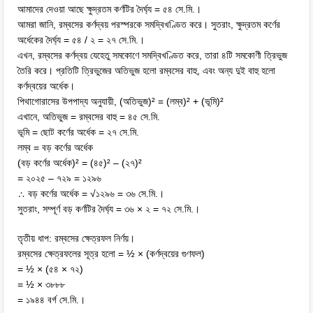
আমাদের দেওয়া আছে ক্ষুদ্রতম কর্ণটির দৈর্ঘ্য = ৫৪ সে.মি.।
আমরা জানি, রম্বসের কর্ণদ্বয় পরস্পরকে সমদ্বিখণ্ডিত করে। সুতরাং, ক্ষুদ্রতম কর্ণের
অর্ধেকের দৈর্ঘ্য = ৫৪ / ২ = ২৭ সে.মি.।
এখন, রম্বসের কর্ণদ্বয় যেহেতু সমকোণে সমদ্বিখণ্ডিত করে, তারা ৪টি সমকোণী ত্রিভুজ
তৈরি করে। প্রতিটি ত্রিভুজের অতিভুজ হলো রম্বসের বাহু, এবং অন্য দুই বাহু হলো
কর্ণদ্বয়ের অর্ধেক।
পিথাগোরাসের উপপাদ্য অনুযায়ী, (অতিভুজ)² = (লম্ব)² + (ভূমি)²
এখানে, অতিভুজ = রম্বসের বাহু = ৪৫ সে.মি.
ভূমি = ছোট কর্ণের অর্ধেক = ২৭ সে.মি.
লম্ব = বড় কর্ণের অর্ধেক
(বড় কর্ণের অর্ধেক)² = (৪৫)² – (২৭)²
= ২০২৫ – ৭২৯ = ১২৯৬
∴ বড় কর্ণের অর্ধেক = √১২৯৬ = ৩৬ সে.মি.।
সুতরাং, সম্পূর্ণ বড় কর্ণটির দৈর্ঘ্য = ৩৬ × ২ = ৭২ সে.মি.।
তৃতীয় ধাপ: রম্বসের ক্ষেত্রফল নির্ণয়।
রম্বসের ক্ষেত্রফলের সূত্র হলো = ½ × (কর্ণদ্বয়ের গুণফল)
= ½ × (৫৪ × ৭২)
= ½ × ৩৮৮৮
= ১৯৪৪ বর্গ সে.মি.।