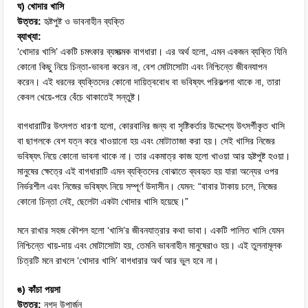
ঘ) খোদার খাসি
উত্তর:
হৃষ্টপুষ্ট ও ভাবনাহীন ব্যক্তি
ব্যাখ্যা:
‘খোদার খাসি’ একটি চমৎকার ব্যঙ্গাত্মক বাগধারা। এর অর্থ হলো, এমন একজন ব্যক্তি যিনি
কোনো কিছু নিয়ে চিন্তা-ভাবনা করেন না, বেশ মোটাসোটা এবং নিশ্চিন্তে জীবনযাপন
করেন। এই ধরনের ব্যক্তিদের কোনো দায়িত্ববোধ বা ভবিষ্যৎ পরিকল্পনা থাকে না, তারা
কেবল খেয়ে-পরে বেঁচে থাকাতেই সন্তুষ্ট।
বাগধারাটির উৎসগত ধারণা হলো, কোরবানির জন্য বা সৃষ্টিকর্তার উদ্দেশ্যে উৎসর্গীকৃত খাসি
বা ছাগলকে বেশ যত্ন করে খাওয়ানো হয় এবং মোটাতাজা করা হয়। সেই খাসির নিজের
ভবিষ্যৎ নিয়ে কোনো ভাবনা থাকে না। তার একমাত্র কাজ হলো খাওয়া আর হৃষ্টপুষ্ট হওয়া।
মানুষের ক্ষেত্রে এই বাগধারাটি এমন ব্যক্তিদের বোঝাতে ব্যবহৃত হয় যারা অন্যের ওপর
নির্ভরশীল এবং নিজের ভবিষ্যৎ নিয়ে সম্পূর্ণ উদাসীন। যেমন: “বাবার টাকায় চলে, নিজের
কোনো চিন্তা নেই, ছেলেটা একটা খোদার খাসি হয়েছে।”
মনে রাখার সহজ কৌশল হলো ‘খাসি’র জীবনযাত্রার কথা ভাবা। একটি পালিত খাসি যেমন
নিশ্চিন্তে খায়-দায় এবং মোটাসোটা হয়, তেমনি ভাবনাহীন মানুষেরাও হয়। এই তুলনামূলক
চিত্রটি মনে রাখলে ‘খোদার খাসি’ বাগধারার অর্থ আর ভুল হবে না।
ঙ) কাঁচা পয়সা
উত্তর:
নগদ উপার্জন