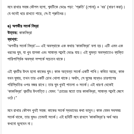
মনে রাখার সহজ কৌশল হলো, শব্দটিকে ভেঙে পড়া: ‘শ্রুতি’ (শোনা) + ‘ধর’ (ধারণ করা)।
যে শুনেই ধরে রাখতে পারে, সে-ই শ্রুতিধর।
ঙ) অগভীর সতর্ক নিদ্রা
উত্তর:
কাকনিদ্রা
ব্যাখ্যা:
‘অগভীর সতর্ক নিদ্রা’— এই অবস্থাকে এক কথায় ‘কাকনিদ্রা’ বলা হয়। এটি এমন এক
ধরনের ঘুম, যা খুব হালকা এবং সামান্য শব্দেই ভেঙে যায়। এই ঘুমন্ত অবস্থাতেও ব্যক্তি
পারিপার্শ্বিক অবস্থা সম্পর্কে সচেতন থাকে।
এই শব্দটির উৎস হলো কাকের ঘুম। কাক অত্যন্ত সতর্ক একটি পাখি। কথিত আছে, কাক
যখন ঘুমায়, তখন তার একটি চোখ খোলা থাকে। অর্থাৎ, সে ঘুমের মধ্যেও চারপাশের
পরিস্থিতির ওপর নজর রাখে। তার ঘুম খুবই পাতলা ও সতর্ক। এই ধারণা থেকেই
‘কাকনিদ্রা’ শব্দটির উৎপত্তি। যেমন: “চোরের মতো তার কাকনিদ্রা, সামান্য শব্দেই জেগে
ওঠে।”
মনে রাখার কৌশল খুবই সহজ: কাকের সতর্ক স্বভাবের কথা ভাবুন। কাক যেমন সবসময়
সতর্ক থাকে, তার ঘুমও তেমনই সতর্ক। এই ছবিটি মনে রাখলে ‘কাকনিদ্রা’র অর্থ আর
কখনো ভুলবেন না।