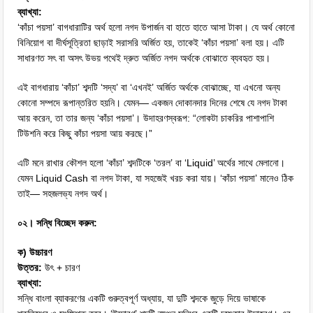
ব্যাখ্যা:
‘কাঁচা পয়সা’ বাগধারাটির অর্থ হলো নগদ উপার্জন বা হাতে হাতে আসা টাকা। যে অর্থ কোনো
বিনিয়োগ বা দীর্ঘসূত্রিতা ছাড়াই সরাসরি অর্জিত হয়, তাকেই ‘কাঁচা পয়সা’ বলা হয়। এটি
সাধারণত সৎ বা অসৎ উভয় পথেই দ্রুত অর্জিত নগদ অর্থকে বোঝাতে ব্যবহৃত হয়।
এই বাগধারায় ‘কাঁচা’ শব্দটি ‘সদ্য’ বা ‘এখনই’ অর্জিত অর্থকে বোঝাচ্ছে, যা এখনো অন্য
কোনো সম্পদে রূপান্তরিত হয়নি। যেমন— একজন দোকানদার দিনের শেষে যে নগদ টাকা
আয় করেন, তা তার জন্য ‘কাঁচা পয়সা’। উদাহরণস্বরূপ: “লোকটা চাকরির পাশাপাশি
টিউশনি করে কিছু কাঁচা পয়সা আয় করছে।”
এটি মনে রাখার কৌশল হলো ‘কাঁচা’ শব্দটিকে ‘তরল’ বা ‘Liquid’ অর্থের সাথে মেলানো।
যেমন Liquid Cash বা নগদ টাকা, যা সহজেই খরচ করা যায়। ‘কাঁচা পয়সা’ মানেও ঠিক
তাই— সহজলভ্য নগদ অর্থ।
০২। সন্ধি বিচ্ছেদ করুন:
ক) উচ্চারণ
উত্তর:
উৎ + চারণ
ব্যাখ্যা:
সন্ধি বাংলা ব্যাকরণের একটি গুরুত্বপূর্ণ অধ্যায়, যা দুটি শব্দকে জুড়ে দিয়ে ভাষাকে