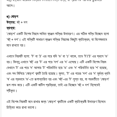
আসে।
ঙ) ষোড়শ
উত্তর:
ষট্ + দশ
ব্যাখ্যা:
‘ষোড়শ’ একটি বিশেষ নিয়মে সাধিত ব্যঞ্জন সন্ধির উদাহরণ। এর সঠিক সন্ধি বিচ্ছেদ হলো
‘ষট্ + দশ’। এই সন্ধিটি সাধারণ ব্যঞ্জন সন্ধির নিয়মের কিছুটা ব্যতিক্রম, যা বিশেষভাবে
মনে রাখতে হয়।
এখানে নিয়মটি হলো: ‘ট’ বা ‘ঠ’ এর পরে যদি ‘ড’ বা ‘ঢ’ থাকে, তবে ‘ট’/‘ঠ’ এর স্থলে ‘ড’
হয়। কিন্তু এখানে ‘ষট্’ এর ‘ট’ এর পরে ‘দশ’ এর ‘দ’ এসেছে। এটি একটি বিশেষ নিয়ম
যেখানে ‘ট’ এর পরে ‘দ’ আসায় ‘ট’ পরিবর্তিত হয়ে ‘ড’ এবং ‘দ’ পরিবর্তিত হয়ে ‘শ’ হয়েছে,
এবং সব মিলিয়ে ‘ষোড়শ’ শব্দটি তৈরি হয়েছে। মূলত, ‘ট’ এর পরের ‘দশ’ এর ‘দ’ মূর্ধন্য ধ্বনি
‘ষ’ এর প্রভাবে ‘ড’-তে রূপান্তরিত হয় এবং ‘ষট্’-এর ‘ট’ লুপ্ত হয়, যা পরবর্তীতে ‘ষোড়শ’
রূপ লাভ করে। এটি একটি জটিল প্রক্রিয়া, তাই এর বিচ্ছেদ ‘ষট্ + দশ’ হিসেবেই
স্বীকৃত।
এই বিশেষ নিয়মটি মনে রাখার জন্য ‘ষোড়শ’ শব্দটিকে একটি ব্যতিক্রমী উদাহরণ হিসেবে
চিহ্নিত করে রাখা ভালো।