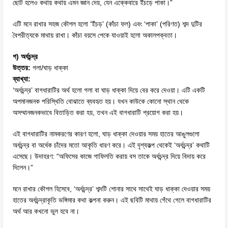
ছোট হলেও কথায় কথায় এমন জ্ঞান দেয়, যেন এক্কেবারে ইঁচড়ে পাকা।”
এটি মনে রাখার সহজ কৌশল হলো ‘ইঁচড়’ (কাঁচা ফল) এবং ‘পাকা’ (পরিণত) শব্দ দুটির
বৈপরীত্যকে মাথায় রাখা। কাঁচা বয়সে পেকে যাওয়াই হলো অকালপক্বতা।
গ) অর্ধচন্দ্র
উত্তর:
গলা/ঘাড় ধাক্কা
ব্যাখ্যা:
‘অর্ধচন্দ্র’ বাগধারাটির অর্থ হলো গলা বা ঘাড় ধাক্কা দিয়ে বের করে দেওয়া। এটি একটি
অপমানজনক পরিস্থিতি বোঝাতে ব্যবহৃত হয়। যখন কাউকে কোনো স্থান থেকে
অসম্মানজনকভাবে বিতাড়িত করা হয়, তখন এই বাগধারাটি প্রয়োগ করা হয়।
এই বাগধারাটির নামকরণের কারণ হলো, ঘাড় ধাক্কা দেওয়ার সময় হাতের আঙুলগুলো
অর্ধচন্দ্র বা অর্ধেক চাঁদের মতো আকৃতি ধারণ করে। এই দৃশ্যকল্প থেকেই ‘অর্ধচন্দ্র’ কথাটি
এসেছে। উদাহরণ: “অফিসের কাজে গাফিলতি করায় বস তাকে অর্ধচন্দ্র দিয়ে বিদায় করে
দিলেন।”
মনে রাখার কৌশল হিসেবে, ‘অর্ধচন্দ্র’ শব্দটি শোনার সাথে সাথেই ঘাড় ধাক্কা দেওয়ার সময়
হাতের অর্ধচন্দ্রাকৃতি ভঙ্গিমার কথা কল্পনা করুন। এই ছবিটি মাথায় গেঁথে গেলে বাগধারাটির
অর্থ আর কখনো ভুল হবে না।