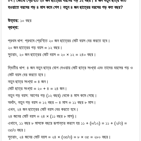
০৭। কোনো শ্রেণিতে ২০ জন ছাত্রের বয়সের গড় ১২ বছর। ৪ জন নতুন ছাত্র ভর্তি
হওয়াতে বয়সের গড় ৪ মাস কমে গেল। নতুন ৪ জন ছাত্রের বয়সের গড় কত বছর?
উত্তর:
১০ বছর
ব্যাখ্যা:
প্রথম ধাপ: প্রথমে শ্রেণিতে ২০ জন ছাত্রের মোট বয়স বের করতে হবে।
২০ জন ছাত্রের গড় বয়স = ১২ বছর।
সুতরাং, ২০ জন ছাত্রের মোট বয়স = ২০ × ১২ = ২৪০ বছর।
দ্বিতীয় ধাপ: ৪ জন নতুন ছাত্র যোগ দেওয়ায় মোট ছাত্র সংখ্যা এবং তাদের বয়সের গড় ও
মোট বয়স বের করতে হবে।
নতুন ছাত্র সংখ্যা = ৪ জন।
মোট ছাত্র সংখ্যা = ২০ + ৪ = ২৪ জন।
নতুন গড় বয়স: আগের গড় (১২ বছর) থেকে ৪ মাস কমে গেছে।
অর্থাৎ, নতুন গড় বয়স = ১২ বছর – ৪ মাস = ১১ বছর ৮ মাস।
এখন, ২৪ জন ছাত্রের মোট বয়স বের করতে হবে।
২৪ জনের মোট বয়স = ২৪ × (১১ বছর ৮ মাস)।
এখানে, ১১ বছর ৮ মাসকে বছরে রূপান্তর করলে হয় ১১ + (৮/১২) = ১১ + (২/৩) =
৩৫/৩ বছর।
সুতরাং, ২৪ জনের মোট বয়স = ২৪ × (৩৫/৩) = ৮ × ৩৫ = ২৮০ বছর।