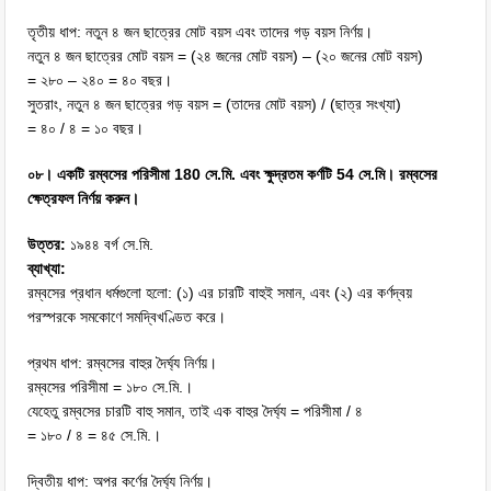
তৃতীয় ধাপ: নতুন ৪ জন ছাত্রের মোট বয়স এবং তাদের গড় বয়স নির্ণয়।
নতুন ৪ জন ছাত্রের মোট বয়স = (২৪ জনের মোট বয়স) – (২০ জনের মোট বয়স)
= ২৮০ – ২৪০ = ৪০ বছর।
সুতরাং, নতুন ৪ জন ছাত্রের গড় বয়স = (তাদের মোট বয়স) / (ছাত্র সংখ্যা)
= ৪০ / ৪ = ১০ বছর।
০৮। একটি রম্বসের পরিসীমা 180 সে.মি. এবং ক্ষুদ্রতম কর্ণটি 54 সে.মি। রম্বসের
ক্ষেত্রফল নির্ণয় করুন।
উত্তর:
১৯৪৪ বর্গ সে.মি.
ব্যাখ্যা:
রম্বসের প্রধান ধর্মগুলো হলো: (১) এর চারটি বাহুই সমান, এবং (২) এর কর্ণদ্বয়
পরস্পরকে সমকোণে সমদ্বিখণ্ডিত করে।
প্রথম ধাপ: রম্বসের বাহুর দৈর্ঘ্য নির্ণয়।
রম্বসের পরিসীমা = ১৮০ সে.মি.।
যেহেতু রম্বসের চারটি বাহু সমান, তাই এক বাহুর দৈর্ঘ্য = পরিসীমা / ৪
= ১৮০ / ৪ = ৪৫ সে.মি.।
দ্বিতীয় ধাপ: অপর কর্ণের দৈর্ঘ্য নির্ণয়।