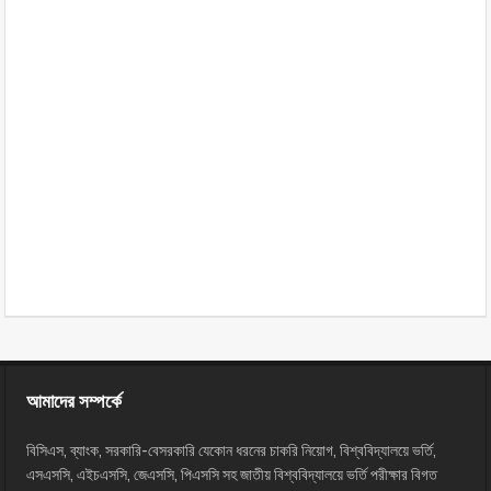
আমাদের সম্পর্কে
বিসিএস, ব্যাংক, সরকারি-বেসরকারি যেকোন ধরনের চাকরি নিয়োগ, বিশ্ববিদ্যালয়ে ভর্তি,
এসএসসি, এইচএসসি, জেএসসি, পিএসসি সহ জাতীয় বিশ্ববিদ্যালয়ে ভর্তি পরীক্ষার বিগত