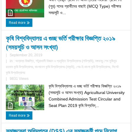
(পুর) পদের প্রার্থীদের বাছাই (MCQ Type) পরীক্ষার
সময়সূচী ও...
Read more
কৃষি বিশ্ববিদ্যালয় এ গুচ্ছ ভর্তি পরীক্ষার বিজ্ঞপ্তি ২০১৯
(সময়সূচি ও আসন সংখ্যা)
|
September 20, 2019
|
in :
অন্যান্য বিজ্ঞপ্তি
,
পটুয়াখালী বিজ্ঞান ও প্রযুক্তি বিশ্ববিদ্যালয় (পবিপ্রবি)
,
বঙ্গবন্ধু শেখ মুজিবুর
রহমান কৃষি বিশ্ববিদ্যালয়
,
বাংলাদেশ কৃষি বিশ্ববিদ্যালয় (বাকৃবি)
,
শের-ই-বাংলা কৃষি বিশ্ববিদ্যালয়
,
সিলেট
কৃষি বিশ্ববিদ্যালয়
|
9831 Views
কৃষি বিশ্ববিদ্যালয় এ গুচ্ছ ভর্তি পরীক্ষার বিজ্ঞপ্তি ২০১৯
(সময়সূচি ও আসন সংখ্যা) Agricultural University
Combined Admission Test Circular and
Seat Plan 2019 কৃষি বিশ্ববিদ্...
Read more
সমাজসেবা অধিদপ্তর (DSS) এর সমাজকর্মী পদে নিয়োগ