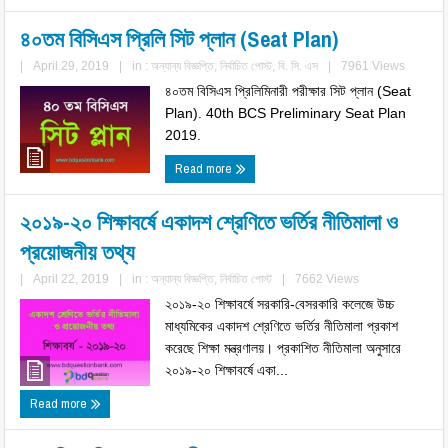
৪০তম বিসিএস প্রিলি সিট প্লান (Seat Plan)
|
April 29, 2019
|
in :
অন্যান্য বিজ্ঞপ্তি
,
নির্বাচিত পোস্ট
,
বি. সি. এস
|
7961 Views
৪০তম বিসিএস প্রিলিমিনারী পরীক্ষার সিট প্লান (Seat
Plan). 40th BCS Preliminary Seat Plan
2019.
Read more
২০১৯-২০ শিক্ষাবর্ষে একাদশ শ্রেণিতে ভর্তির নীতিমালা ও
প্রয়োজনীয় তথ্য
|
April 22, 2019
|
in :
অন্যান্য বিজ্ঞপ্তি
,
নির্বাচিত পোস্ট
|
7662 Views
২০১৯-২০ শিক্ষাবর্ষে সরকারি-বেসরকারি কলেজে উচ্চ
মাধ্যমিকের একাদশ শ্রেণিতে ভর্তির নীতিমালা প্রকাশ
করেছে শিক্ষা মন্ত্রণালয়। প্রকাশিত নীতিমালা অনুসারে
২০১৯-২০ শিক্ষাবর্ষে একা...
Read more