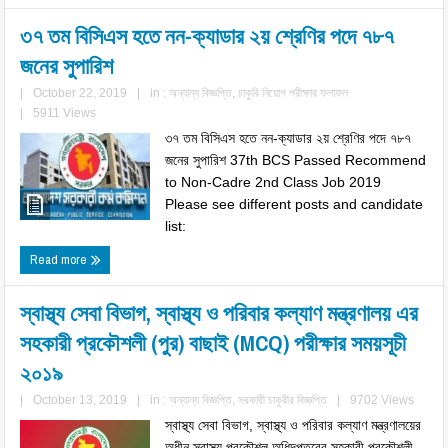
৩৭ তম বিসিএস হতে নন-ক্যাডার ২য় শ্রেণির পদে ৭৮৭
জনের সুপারিশ
|
October 22, 2019
|
in :
অন্যান্য বিজ্ঞপ্তি
,
চাকুরি নিয়োগ পরীক্ষার ফলাফল
|
5911 Views
৩৭ তম বিসিএস হতে নন-ক্যাডার ২য় শ্রেণির পদে ৭৮৭
জনের সুপারিশ 37th BCS Passed Recommend
to Non-Cadre 2nd Class Job 2019
Please see different posts and candidate
list:
Read more
স্বাস্থ্য সেবা বিভাগ, স্বাস্থ্য ও পরিবার কল্যাণ মন্ত্রণালয় এর
সহকারী প্রকৌশলী (পুর) বাছাই (MCQ) পরীক্ষার সময়সূচী
২০১৯
|
October 13, 2019
|
in :
অন্যান্য বিজ্ঞপ্তি
,
সরকারী চাকুরীর বিজ্ঞপ্তি
|
9702 Views
স্বাস্থ্য সেবা বিভাগ, স্বাস্থ্য ও পরিবার কল্যাণ মন্ত্রণালয়ের
অধীন স্বাস্থ্য প্রকৌশল অধিদপ্তরের সহকারী প্রকৌশলী