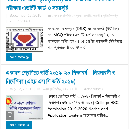
পরীক্ষার এডমিট কার্ড ও সময়সূচি
|
September 15, 2019
|
in :
অন্যান্য বিজ্ঞপ্তি
,
অন্যান্য সরকারী
,
সরকারী চাকুরীর বিজ্ঞপ্তি
|
28384 Views
সমাজসেবা অধিদপ্তর (DSS) এর সমাজকর্মী (ইউনিয়ন)
পদে MCQ পরীক্ষার এডমিট কার্ড ও সময়সূচি ২০১৯
সমাজসেবা অধিদপ্তর এর ৩য় শ্রেণীর সমাজকর্মী (ইউনিয়ন)
পদে প্রিলিমিনারী এডমিট কার্ড...
Read more
একাদশ শ্রেণিতে ভর্তি ২০১৯-২০ শিক্ষাবর্ষ – নিয়মাবলী ও
নির্দেশিকা (এইচ এস সি ভর্তি ২০১৯)
|
May 12, 2019
|
in :
অন্যান্য বিজ্ঞপ্তি
,
এইচ. এস. সি
|
4383 Views
একাদশ শ্রেণিতে ভর্তি ২০১৯-২০ শিক্ষাবর্ষ – নিয়মাবলী ও
নির্দেশিকা (এইচ এস সি ভর্তি ২০১৯) College HSC
Admission 2019-2020 Notice and
Application System আবেদনের তারিখঃ...
Read more