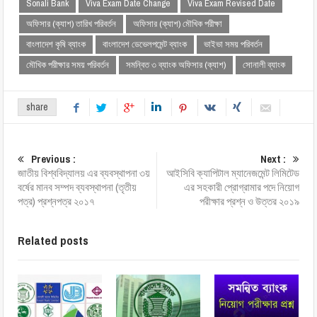
Sonali Bank
Viva Exam Date Change
Viva Exam Revised Date
অফিসার (ক্যাশ) তারিখ পরিবর্তন
অফিসার (ক্যাশ) মৌখিক পরীক্ষা
বাংলাদেশ কৃষি ব্যাংক
বাংলাদেশ ডেভেলপমেন্ট ব্যাংক
ভাইভা সময় পরিবর্তন
মৌখিক পরীক্ষার সময় পরিবর্তন
সমন্বিত ৩ ব্যাংক অফিসার (ক্যাশ)
সোনালী ব্যাংক
share
Previous :
Next :
জাতীয় বিশ্ববিদ্যালয় এর ব্যবস্থাপনা ৩য়
আইসিবি ক্যাপিটাল ম্যানেজমেন্ট লিমিটেড
বর্ষের মানব সম্পদ ব্যবস্থাপনা (তৃতীয়
এর সহকারী প্রোগ্রামার পদে নিয়োগ
পত্র) প্রশ্নপত্র ২০১৭
পরীক্ষার প্রশ্ন ও উত্তর ২০১৯
Related posts