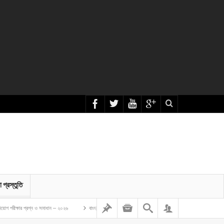
া প্রস্তুতি
াধান – ২০২৬
বাংলাদেশ গম ও ভুট্টা গবেষণা ইনস্টিটিউট এর অফিস সহকারী কাম কম্পিউটার মুদ্রাক্ষরিক নিয়োগ লিখিত প্রশ্