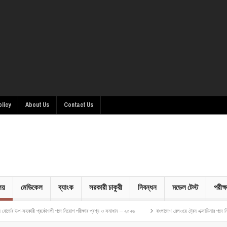
olicy
About Us
Contact Us
ালয়
মেডিকেল
ব্যাংক
সরকারী চাকুরী
নিবন্ধন
মডেল টেস্ট
পরীক্ষ
লী পদে নিয়োগ পরীক্ষার প্রশ্ন ও সমাধান – ২০২৬
বাংলাদেশ রেলওয়ে ট্রেন এক্সামিনার পদে নিয়োগ পরীক্ষার প্রশ্ন ও সম