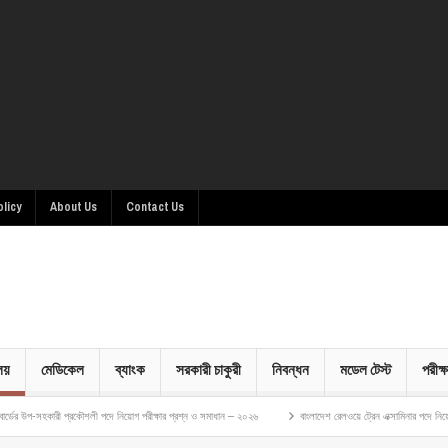
olicy
About Us
Contact Us
ালয়
মেডিকেল
ব্যাংক
সরকারী চাকুরী
নিবন্ধন
মডেল টেস্ট
পরীক্ষ
কৌশলী পদে নিয়োগ পরীক্ষার প্রশ্ন ও সমাধান – ২০২৬
বাংলাদেশ রেলওয়ে ট্রেন এক্সামিনার পদে নিয়োগ পরীক্ষার প্রশ্ন ও