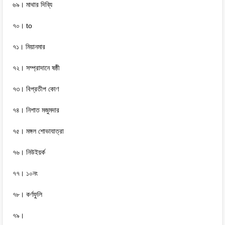
৬৯। মাথার দিব্যি
৭০। to
৭১। মিয়ানমার
৭২। সম্প্রাদানে ষষ্ঠী
৭৩। বিপ্রতীপ কোণ
৭৪। নিশাত মজুমদার
৭৫। মঙ্গল শোভাযাত্রা
৭৬। নিউইয়র্ক
৭৭। ১০নং
৭৮। কর্ণফুলি
৭৯।