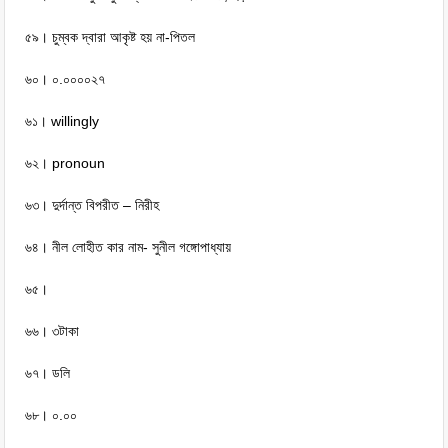
৫৯। চুম্বক দ্বারা আকৃষ্ট হয় না-পিতল
৬০। ০.০০০০২৭
৬১। willingly
৬২। pronoun
৬৩। দুর্দান্ত বিপরীত – নিরীহ
৬৪। নীল লোহীত কার নাম- সুনীল গঙ্গোপাধ্যায়
৬৫।
৬৬। ৩টাকা
৬৭। ডলি
৬৮। ০.০০