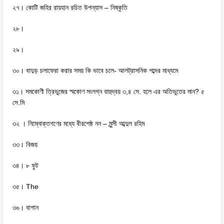
২৭। কোটি জহির রায়হান রচিত উপন্যাস – নিষ্কৃতি
২৮।
২৯।
৩০। বাদুড় চলাফেরা করার সময় কি ভাবে চলে- আলট্রাসনিক শব্দের মাধ্যমে
৩১। সমকোণী ত্রিভুজের স্মকোণ সংলগ্ন বাহুদ্বয় ৩,৪ সে. হলে এর অতিভুতের মান? ৫
সে.মি
৩২ । নিম্নোক্তগণের মধ্যে বীরশেষ্ঠ নন – মুন্সী আব্দুল রহিম
৩৩। বিজয়
৩৪। ৮ ফুট
৩৫। The
৩৬। বাগান