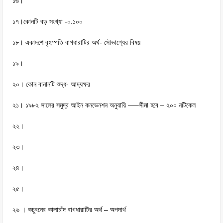
১৬।
১৭।কোনটি বড় সংখ্যা -০.১০০
১৮। একাদশে বৃহস্পতি বাগধারাটির অর্থ- সৌভাগ্যের বিষয়
১৯।
২০। কোন বানানটি শুদ্ধ- আদ্যক্ষর
২১। ১৯৮২ সালের সমুদ্র আইন কনভেনশন অনুযায়ি —–সীমা হবে – ২০০ নটিকেল
২২।
২৩।
২৪।
২৫।
২৬ । কচুবনের কালাচাঁদ বাগধারাটির অর্থ – অপদার্থ