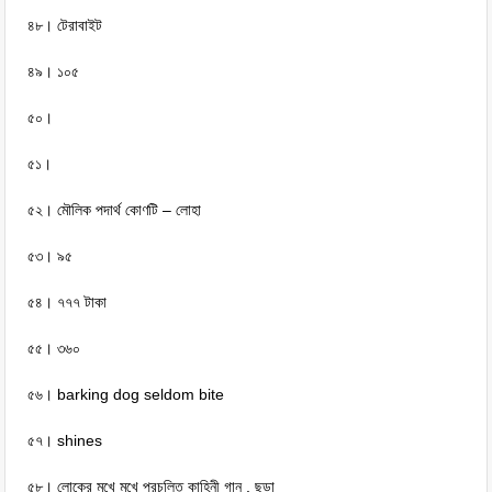
৪৮। টেরাবাইট
৪৯। ১০৫
৫০।
৫১।
৫২। মৌলিক পদার্থ কোণটি – লোহা
৫৩। ৯৫
৫৪। ৭৭৭ টাকা
৫৫। ৩৬০
৫৬। barking dog seldom bite
৫৭। shines
৫৮। লোকের মুখে মুখে প্রচলিত কাহিনী গান , ছড়া