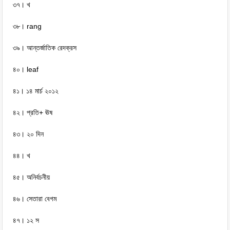
৩৭। খ
৩৮। rang
৩৯। আন্তর্জাতিক রেদক্রস
৪০। leaf
৪১। ১৪ মার্চ ২০১২
৪২। প্রতি+ ঊষ
৪৩। ২০ দিন
৪৪। খ
৪৫। অনির্বচনীয়
৪৬। সেতারা বেগম
৪৭। ১২ স