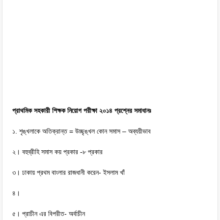
প্রাথমিক সহকারী শিক্ষক নিয়োগ পরীক্ষা ২০১৪ প্রশ্নের সমাধানঃ
১. শৃঙ্খলাকে অতিক্রান্ত = উচ্ছৃঙ্খল কোন সমাস – অব্যয়ীভাব
২। বহুব্রীহি সমাস কয় প্রকার -৮ প্রকার
৩। ঢাকায় প্রথম বাংলার রাজধানী করেন- ইসলাম খাঁ
৪।
৫। প্রাচীন এর বিপরীত- অর্বাচীন