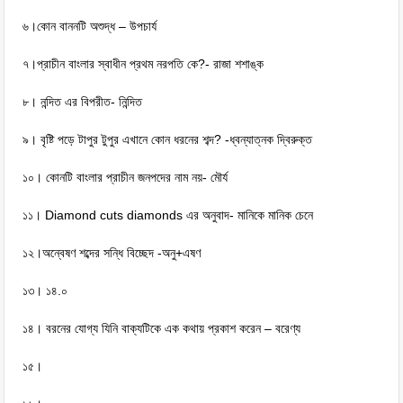
৬।কোন বাননটি অশুদ্ধ – উপচার্য
৭।প্রাচীন বাংলার স্বাধীন প্রথম নরপতি কে?- রাজা শশাঙ্ক
৮। নন্দিত এর বিপরীত- নিন্দিত
৯। বৃষ্টি পড়ে টাপুর টুপুর এখানে কোন ধরনের শব্দ? -ধ্বন্যাত্নক দ্বিরুক্ত
১০। কোনটি বাংলার প্রাচীন জনপদের নাম নয়- মৌর্য
১১। Diamond cuts diamonds এর অনুবাদ- মানিকে মানিক চেনে
১২।অন্বেষণ শব্দের সন্ধি বিচ্ছেদ -অনু+এষণ
১৩। ১৪.০
১৪। বরনের যোগ্য যিনি বাক্যটিকে এক কথায় প্রকাশ করেন – বরেণ্য
১৫।