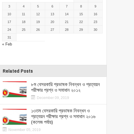
3
4
5
6
7
8
9
10
11
12
13
14
15
16
17
18
19
20
21
22
23
24
25
26
27
28
29
30
31
« Feb
Related Posts
৮ম বেসরকারি প্রভাষক নিবন্ধন ও প্রত্যয়ন
পরীক্ষার প্রশ্ন ও সমাধান ২০১২
December 09, 2019
১৩তম বেসরকারি প্রভাষক নিবন্ধন ও
প্রত্যয়ন পরীক্ষার প্রশ্ন ও সমাধান ২০১৬
(কলেজ পর্যায়)
November 05, 2019