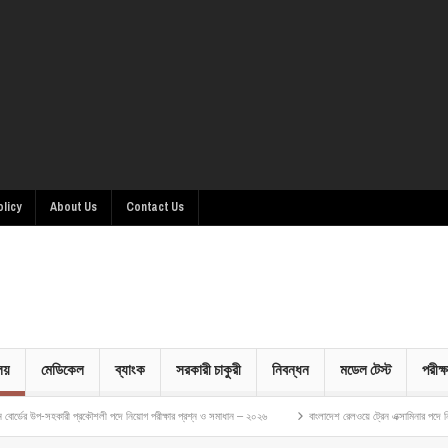
olicy
About Us
Contact Us
ালয়
মেডিকেল
ব্যাংক
সরকারী চাকুরী
নিবন্ধন
মডেল টেস্ট
পরীক্ষ
রী প্রকৌশলী পদে নিয়োগ পরীক্ষার প্রশ্ন ও সমাধান – ২০২৬
বাংলাদেশ রেলওয়ে ট্রেন এক্সামিনার পদে নিয়োগ পরীক্ষার প্