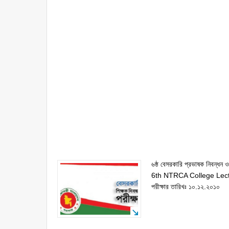
৬ষ্ঠ বেসরকারি প্রভাষক নিবন্ধন ও
6th NTRCA College Lect
পরীক্ষার তারিখঃ ১০.১২.২০১০