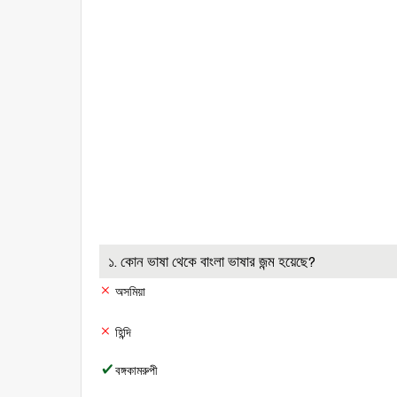
১. কোন ভাষা থেকে বাংলা ভাষার জন্ম হয়েছে?
অসমিয়া
হিন্দি
বঙ্গকামরুপী