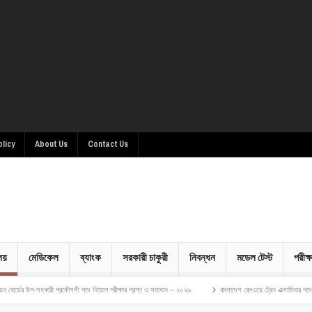
olicy
About Us
Contact Us
ালয়
মেডিকেল
ব্যাংক
সরকারী চাকুরী
নিবন্ধন
মডেল টেস্ট
পরীক্ষ
হকারী প্রকৌশলী পদে নিয়োগ পরীক্ষার প্রশ্ন ও সমাধান – ২০২৬
বাংলাদেশ রেলওয়ে ট্রেন এক্সামিনার পদে নিয়োগ পরীক্ষার