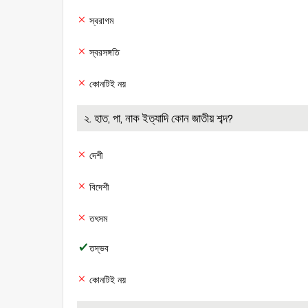
স্বরাগম
স্বরসঙ্গতি
কোনটিই নয়
২. হাত, পা, নাক ইত্যাদি কোন জাতীয় শব্দ?
দেশী
বিদেশী
তৎসম
তদ্ভব
কোনটিই নয়