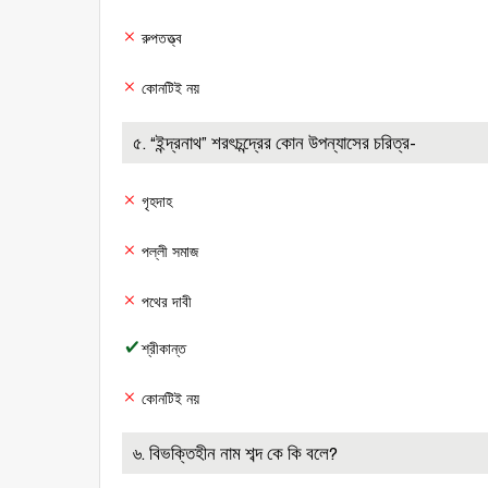
রুপতত্ত্ব
কোনটিই নয়
৫. “ইন্দ্রনাথ” শরৎচন্দ্রের কোন উপন্যাসের চরিত্র-
গৃহদাহ
পল্লী সমাজ
পথের দাবী
শ্রীকান্ত
কোনটিই নয়
৬. বিভক্তিহীন নাম শব্দ কে কি বলে?