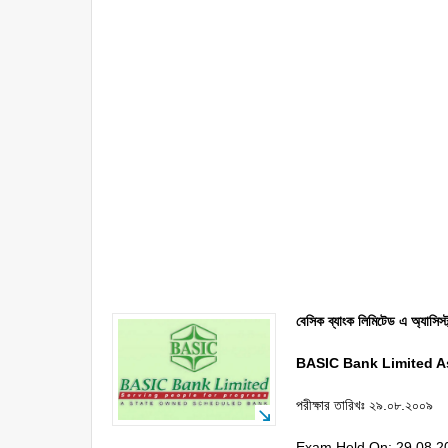
বেসিক ব্যাংক লিমিটেড এ অ্যাসিস্ট
BASIC Bank Limited As
পরীক্ষার তারিখঃ ২৯.০৮.২০০৯
Exam Held On: 29.08.2