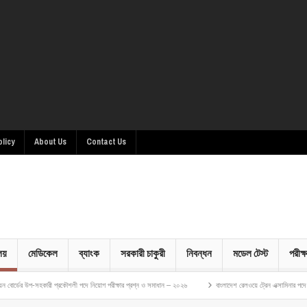
olicy
About Us
Contact Us
ালয়
মেডিকেল
ব্যাংক
সরকারী চাকুরী
নিবন্ধন
মডেল টেস্ট
পরীক্ষ
কারী প্রকৌশলী পদে নিয়োগ পরীক্ষার প্রশ্ন ও সমাধান – ২০২৬
বাংলাদেশ রেলওয়ে ট্রেন এক্সামিনার পদে নিয়োগ পরীক্ষার 