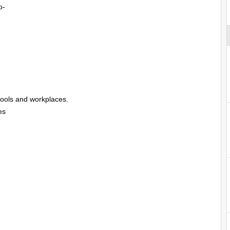
o-
chools and workplaces.
es