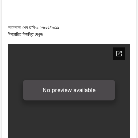
আবেদনের শেষ তারিখঃ ২৭/০৫/২০১৯
বিস্তারিত বিজ্ঞপ্তি দেখুনঃ