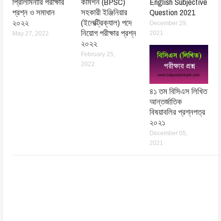
প্রিলিমিনারি পরীক্ষার
কমিশন (BPSC)
English Subjective
প্রশ্ন ও সমাধান
সহকারী ইঞ্জিনিয়ার
Question 2021
২০২২
(ইলেক্ট্রিক্যাল) পদে
December 29,
নিয়োগ পরীক্ষার প্রশ্ন
2021
May 27, 2022
২০২২
February 25,
2022
৪১ তম বিসিএস লিখিত
আন্তর্জাতিক
বিষয়াবলির প্রশ্নপত্র
২০২১
December 05,
2021