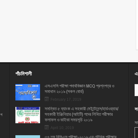
পাঁচমিশালী
এখ
এসএসসি পরীক্ষা পদার্থবিজ্ঞান MCQ প্রশ্নপত্র ও
সমাধান ২০১৯ (সকল বোর্ড)
February 17, 2019
সমন্বিত ৫ ব্যাংক এ সহকারী মেইন্টেনেন্স/হার্ডওয়্যার/
সম
সহকারী ইঞ্জিনিয়ার (আইটি) পদের লিখিত পরীক্ষার
োগ
ফলাফল ও ভাইভা সময়সূচি ২০১৯
সম
April 10, 2019
৩৭ তম বিসিএস পরীক্ষা-২০১৬ এর মৌখিক পরীক্ষার