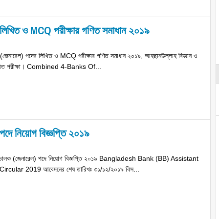
র লিখিত ও MCQ পরীক্ষার গণিত সমাধান ২০১৯
র (জেনারেল) পদের লিখিত ও MCQ পরীক্ষার গণিত সমাধান ২০১৯, আহছানউল্লাহ বিজ্ঞান ও
ৃক গৃহীত পরীক্ষা। Combined 4-Banks Of...
পদে নিয়োগ বিজ্ঞপ্তি ২০১৯
পরিচালক (জেনারেল) পদে নিয়োগ বিজ্ঞপ্তি ২০১৯ Bangladesh Bank (BB) Assistant
ircular 2019 আবেদনের শেষ তারিখঃ ৩১/১২/২০১৯ বিস...