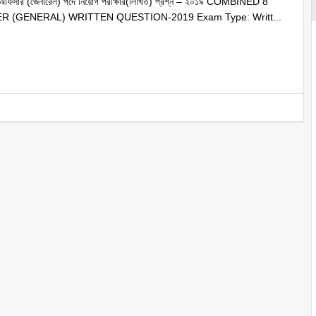
র অফিসার (জেনারেল) পদে নিয়োগ পরীক্ষার(লিখিত) প্রশ্ন – ২০১৯ COMBINED 8
 (GENERAL) WRITTEN QUESTION-2019 Exam Type: Writt...