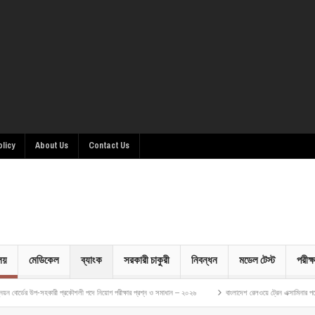
olicy
About Us
Contact Us
ালয়
মেডিকেল
ব্যাংক
সরকারী চাকুরী
নিবন্ধন
মডেল টেস্ট
পরীক্ষ
হকারী প্রকৌশলী পদে নিয়োগ পরীক্ষার প্রশ্ন ও সমাধান – ২০২৬
বাংলাদেশ রেলওয়ে ট্রেন এক্সামিনার পদে নিয়োগ পরীক্ষা