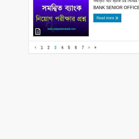
সমন্বিত আট ব্যাংক এর সিনিয়
BANK SENIOR OFFICER
Read more
‹
1
2
3
4
5
6
7
›
»