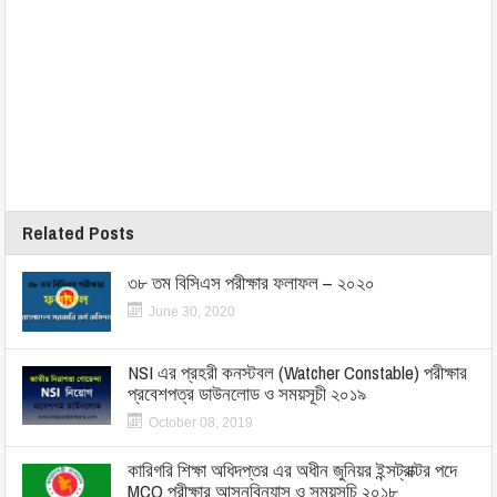
Related Posts
৩৮ তম বিসিএস পরীক্ষার ফলাফল – ২০২০
June 30, 2020
NSI এর প্রহরী কনস্টবল (Watcher Constable) পরীক্ষার
প্রবেশপত্র ডাউনলোড ও সময়সূচী ২০১৯
October 08, 2019
কারিগরি শিক্ষা অধিদপ্তর এর অধীন জুনিয়র ইন্সট্রাক্টর পদে
MCQ পরীক্ষার আসনবিন্যাস ও সময়সূচি ২০১৮