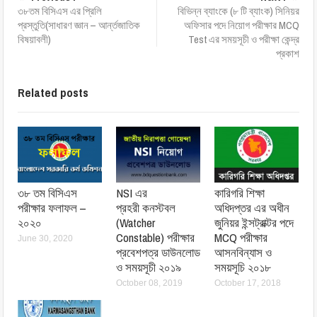
৩৮তম বিসিএস এর প্রিলি
বিভিন্ন ব্যাংকে (৮ টি ব্যাংক) সিনিয়র
প্রস্তুতি(সাধারণ জ্ঞান – আর্ন্তজাতিক
অফিসার পদে নিয়োগ পরীক্ষার MCQ
বিষয়াবলী)
Test এর সময়সূচী ও পরীক্ষা কেন্দ্র
প্রকাশ
Related posts
৩৮ তম বিসিএস
NSI এর
কারিগরি শিক্ষা
পরীক্ষার ফলাফল –
প্রহরী কনস্টবল
অধিদপ্তর এর অধীন
২০২০
(Watcher
জুনিয়র ইন্সট্রাক্টর পদে
Constable) পরীক্ষার
MCQ পরীক্ষার
June 30, 2020
প্রবেশপত্র ডাউনলোড
আসনবিন্যাস ও
ও সময়সূচী ২০১৯
সময়সূচি ২০১৮
October 08, 2019
October 17, 2018