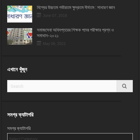
বিশ্বের উচ্চতম গভীরতম ক্ষুদ্রতম দীর্ঘতম : সাধারণ জ্ঞান
June 07, 2016
সমাজসেবা অধিদপ্তরের শিক্ষক পদের পরীক্ষার প্রশ্ন ও
সমাধান-২০২১
May 06, 2021
এখানে খুঁজুন
সমগ্র ক্যাটাগরি
সমগ্র ক্যাটাগরি