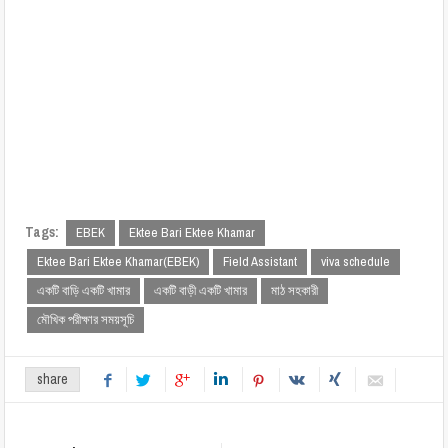
Tags:
EBEK
Ektee Bari Ektee Khamar
Ektee Bari Ektee Khamar(EBEK)
Field Assistant
viva schedule
একটি বাড়ি একটি খামার
একটি বাড়ী একটি খামার
মাঠ সহকারী
মৌখিক পরীক্ষার সময়সূচি
share