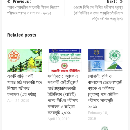
Previous :
Next :
প্রাক-প্রাথমিক সহকারী শিক্ষক নিয়োগ
৩৬তম বিসিএস লিখিত পরীক্ষার প্রশ্ন
পরীক্ষার প্রশ্ন ও সমাধান- ২০১৫
(কম্পিউটার ও তথ্য প্রযুক্তি/তড়িৎ ও
তড়িৎ কৌশল প্রযুক্তি)
Related posts
একটি বাড়ি একটি
সমন্বিত ৫ ব্যাংক এ
সোনালী, কৃষি ও
খামার মাঠ সহকারী পদে
সহকারী মেইন্টেনেন্স/
বাংলাদেশ ডেভেলপমেন্ট
নিয়োগ পরীক্ষার
হার্ডওয়্যার/সহকারী
ব্যাংক এ অফিসার
ফলাফল (৩য় পর্যায়)
ইঞ্জিনিয়ার (আইটি)
(ক্যাশ) পদে মৌখিক
পদের লিখিত পরীক্ষার
পরীক্ষার সময়সূচি
April 24, 2019
ফলাফল ও ভাইভা
২০১৯
সময়সূচি ২০১৯
February 10,
2019
April 10, 2019