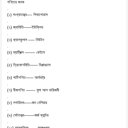
গণিতের জনক
.
(১) সংখ্যাতত্ত্ব—- পিথাগোরাস
.
(২) জ্যামিতি——ইউক্লিড
.
(৩) ক্যালকুলাস —– নিউটন
.
(৪) ম্যাট্রিক্স ——– কেইসে
.
(৫) ত্রিকোণমিতি—— হিপ্পারচাস
.
(৬) পাটিগণিত—— আর্যভট্র
.
(৭) বীজগণিত ——- মুসা আল খারিজমী
.
(৮) লগারিদম——জন নেপিয়ার
.
(৯) সেটতত্ত্ব——–জর্জ ক্যান্টর
.
(১০) আলগরিদম——-ব্রহ্মগুপ্ত