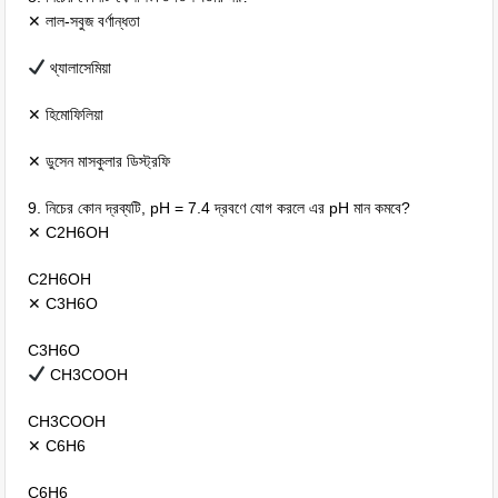
✕ লাল-সবুজ বর্ণান্ধতা
থ্যালাসেমিয়া
✕ হিমোফিলিয়া
✕ ডুসেন মাসকুলার ডিস্ট্রফি
9. নিচের কোন দ্রব্যটি, pH = 7.4 দ্রবণে যোগ করলে এর pH মান কমবে?
✕ C2H6OH
C2H6OH
✕ C3H6O
C3H6O
CH3COOH
CH3COOH
✕ C6H6
C6H6