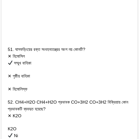
51. ঘাসফড়িংয়ের রক্ত সংবহনতন্ত্রের অংশ নয় কোনটি?
✕ হিমোসিল
সম্মুখ বাহিকা
✕ পৃষ্ঠীয় বাহিকা
✕ হিমোলিস্ফ
52. CH4+H2O CH4+H2O প্রভাবক CO+3H2 CO+3H2 বিক্রিয়ায় কোন
প্রভাবকটি ব্যবহৃত হয়েছে?
✕ K2O
K2O
Ni