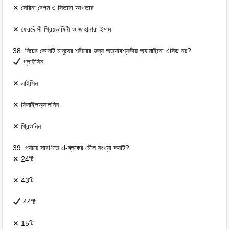
✕ সেরিনা বেগম ও সিতারা আখতার
✕ ফেরদৌসী প্রিয়ভাষিনী ও জাহানারা ইমাম
38. নিচের কোনটি মানুষের শরীরের জন্য অত্যাবশ্যকীয় অ্যামাইনো এসিড নয়?
গ্লাইসিন
✕ লাইসিন
✕ ফিনাইলঅ্যালনিন
✕ থ্রিওনিন
39. পর্যায়ে সারণিতে d-ব্লকের মৌল সংখ্যা কয়টি?
✕ 24টি
✕ 43টি
44টি
✕ 15টি