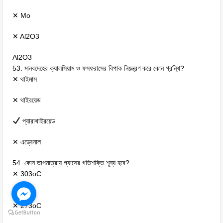
✕ Mo
✕ Al2O3
Al2O3
53. মানবদেহের ক্যালসিয়াম ও ফসফরাসের বিপাক নিয়ন্ত্রণ করে কোন গ্রন্থি?
✕ থাইমাস
✕ থাইরয়েড
প্যারাথাইরয়েড
✕ এড্রেনাল
54. কোন তাপমাত্রায় গ্যাসের গতিশক্তি শূন্য হবে?
✕ 303oC
303oC
✕ 273oC