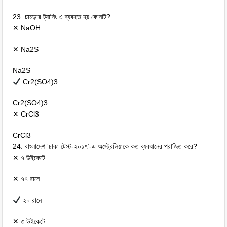
23. চামড়ার ট্যানিং এ ব্যবহৃত হয় কোনটি?
✕ NaOH
✕ Na2S
Na2S
Cr2(SO4)3
Cr2(SO4)3
✕ CrCl3
CrCl3
24. বাংলাদেশ ‘ঢাকা টেস্ট-২০১৭’-এ অস্ট্রেলিয়াকে কত ব্যবধানের পরাজিত করে?
✕ ৭ উইকেটে
✕ ৭৭ রানে
২০ রানে
✕ ৩ উইকেটে