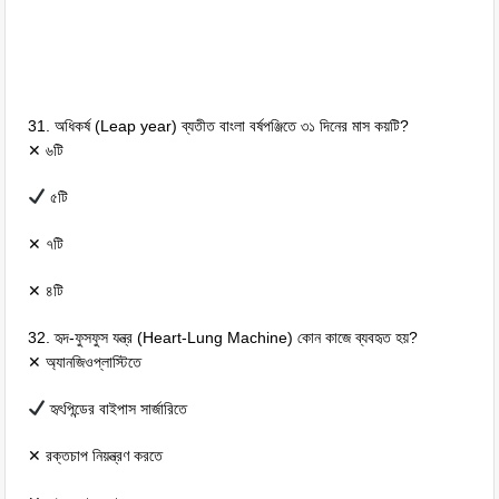
31. অধিকর্ষ (Leap year) ব্যতীত বাংলা বর্ষপঞ্জিতে ৩১ দিনের মাস কয়টি?
✕ ৬টি
৫টি
✕ ৭টি
✕ ৪টি
32. হৃদ-ফুসফুস যন্ত্র (Heart-Lung Machine) কোন কাজে ব্যবহৃত হয়?
✕ অ্যানজিওপ্লাস্টিতে
হৃৎপিন্ডের বাইপাস সার্জারিতে
✕ রক্তচাপ নিয়ন্ত্রণ করতে