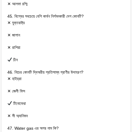
✕ আলফা রশ্মি
45. বিশ্বের সবচেয়ে বেশি কার্বন নির্গমনকারী দেশ কোনটি?
✕ যুক্তরাষ্ট্র
✕ জাপান
✕ রাশিয়া
চীন
46. নিচের কোনটি দ্বিঅরীয় প্রতিসাম্য প্রাণীর উদাহরণ?
✕ হাইড্রা
✕ জেলী ফিস
টিনোফেরা
✕ সী অ্যানিমন
47. Water gas এর অপর নাম কি?