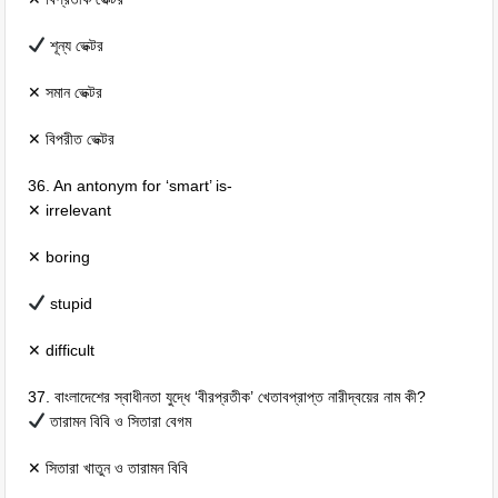
শূন্য ভেক্টর
✕ সমান ভেক্টর
✕ বিপরীত ভেক্টর
36. An antonym for ‘smart’ is-
✕ irrelevant
✕ boring
stupid
✕ difficult
37. বাংলাদেশের স্বাধীনতা যুদ্ধে ‘বীরপ্রতীক’ খেতাবপ্রাপ্ত নারীদ্বয়ের নাম কী?
তারামন বিবি ও সিতারা বেগম
✕ সিতারা খাতুন ও তারামন বিবি