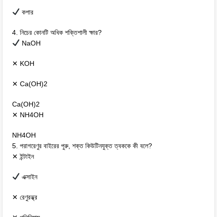
কপার
4. নিচের কোনটি অধিক শক্তিশালী ক্ষার?
NaOH
✕ KOH
✕ Ca(OH)2
Ca(OH)2
✕ NH4OH
NH4OH
5. পরাগরেণুর বাইরের পুরু, শক্ত কিউটিনযুক্ত ত্বককে কী বলে?
✕ ইন্টাইন
এক্সাইন
✕ রেণুরন্ধ্র