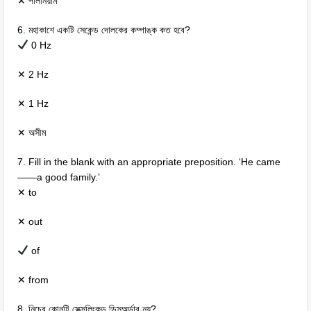
✕ পলিনিয়াম
6. মহাকাশে একটি সেকেন্ড দোলকের কম্পাঙ্ক কত হবে?
0 Hz
✕ 2 Hz
✕ 1 Hz
✕ অসীম
7. Fill in the blank with an appropriate preposition. ‘He came
——a good family.’
✕ to
✕ out
of
✕ from
8. নিচের কোনটি সেক্সলিংকড ডিসঅর্ডার নয়?