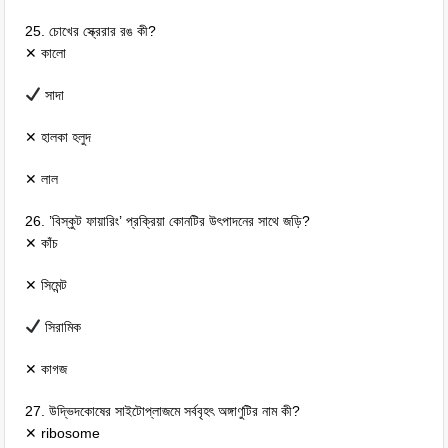
25. চোখের স্ক্রেরার রঙ কী?
✕ কালো
সাদা
✕ হালকা হলুদ
✕ লাল
26. ’বিস্কুট ফায়ারিং’ প্রক্রিয়া কোনটির উৎপাদনের সাথে জড়ি?
✕ কাঁচ
✕ সিমেন্ট
সিরামিক
✕ কাগজ
27. উদ্ভিদকোষের সাইটোপ্লাজমে সর্ববৃহৎ অঙ্গাণুটির নাম কী?
✕ ribosome