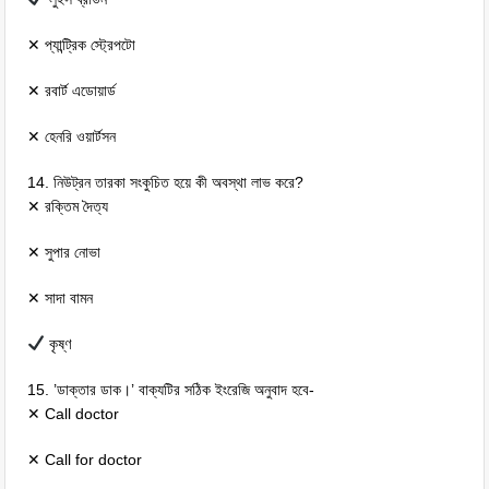
✕ প্যান্ট্রিক স্ট্রেপটো
✕ রবার্ট এডোয়ার্ড
✕ হেনরি ওয়ার্টসন
14. নিউট্রন তারকা সংকুচিত হয়ে কী অবস্থা লাভ করে?
✕ রক্তিম দৈত্য
✕ সুপার নোভা
✕ সাদা বামন
কৃষ্ণ
15. ’ডাক্তার ডাক।’ বাক্যটির সঠিক ইংরেজি অনুবাদ হবে-
✕ Call doctor
✕ Call for doctor