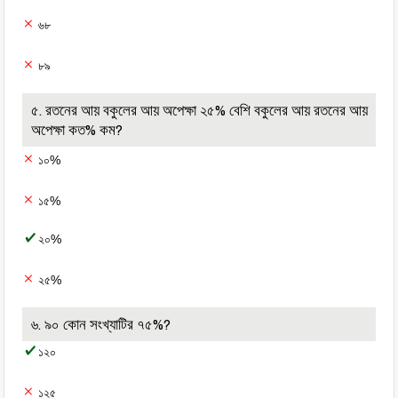
৬৮
৮৯
৫. রতনের আয় বকুলের আয় অপেক্ষা ২৫% বেশি বকুলের আয় রতনের আয়
অপেক্ষা কত% কম?
১০%
১৫%
২০%
২৫%
৬. ৯০ কোন সংখ্যাটির ৭৫%?
১২০
১২৫