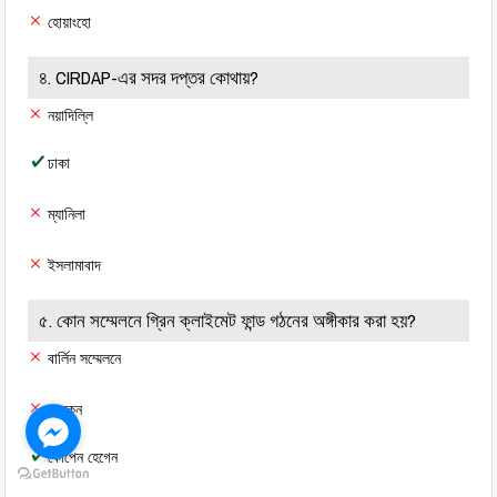
হোয়াংহো
৪. CIRDAP-এর সদর দপ্তর কোথায়?
নয়াদিল্লি
ঢাকা
ম্যানিলা
ইসলামাবাদ
৫. কোন সম্মেলনে গ্রিন ক্লাইমেট ফান্ড গঠনের অঙ্গীকার করা হয়?
বার্লিন সম্মেলনে
কানকুন
কোপেন হেগেন