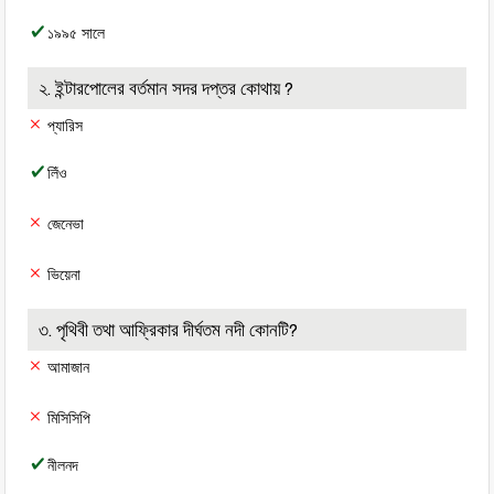
১৯৯৫ সালে
২. ইন্টারপোলের বর্তমান সদর দপ্তর কোথায় ?
প্যারিস
লিঁও
জেনেভা
ভিয়েনা
৩. পৃথিবী তথা আফ্রিকার দীর্ঘতম নদী কোনটি?
আমাজান
মিসিসিপি
নীলনদ