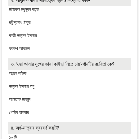
২. আধুনিক বাংলা সাহিত্যের প্রথম বিদ্রোহী কবি-
মাইকেল মধুসূদন দত্ত
রবীন্দ্রনাথ ঠাকুর
কাজী নজ্রুল ইসলাম
ফররুখ আহমেদ
৩. ‘ওরা আমার মুখের ভাষা কাইড়া নিতে চায়’-গানটির রচয়িতা কে?
আব্দুল লতিফ
নজ্রুল ইসলাম বাবু
আলতাফ মাহমুদ
গোবিন্দ হালদার
৪. অর্ধ-মাত্রার স্বরবর্ণ কয়টি?
১০ টি