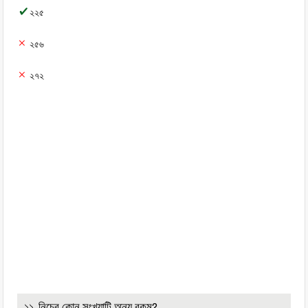
২২৫
২৫৬
২৭২
১১. নিচের কোন সংখ্যাটি অন্য রকম?