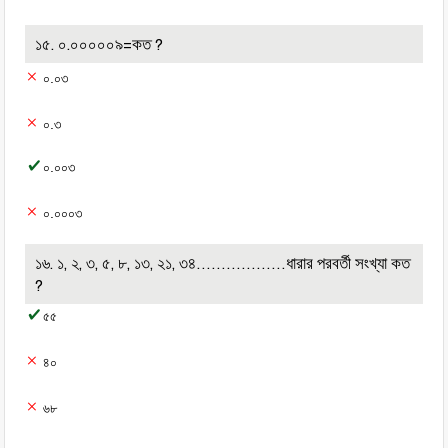
১৫. ০.০০০০০৯=কত ?
০.০৩
০.৩
০.০০৩
০.০০০৩
১৬. ১, ২, ৩, ৫, ৮, ১৩, ২১, ৩৪………………ধারার পরবর্তী সংখ্যা কত
?
৫৫
৪০
৬৮