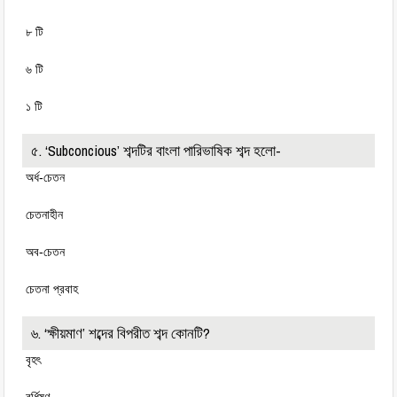
৮ টি
৬ টি
১ টি
৫. ‘Subconcious’ শব্দটির বাংলা পারিভাষিক শব্দ হলো-
অর্ধ-চেতন
চেতনাহীন
অব-চেতন
চেতনা প্রবাহ
৬. ‘ক্ষীয়মাণ’ শব্দের বিপরীত শব্দ কোনটি?
বৃহৎ