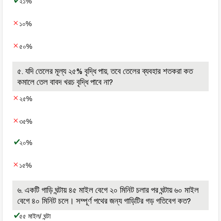
২১%
১০%
৫০%
৫. যদি তেলের মূল্য ২৫% বৃদ্ধি পায়, তবে তেলের ব্যবহার শতকরা কত
কমালে তেল বাবদ খরচ বৃদ্ধি পাবে না?
২৫%
৩৫%
২০%
১৫%
৬. একটি গাড়ি ঘন্টায় ৪৫ মাইল বেগে ২০ মিনিট চলার পর ঘন্টায় ৬০ মাইল
বেগে ৪০ মিনিট চলে। সম্পূর্ণ পথের জন্য গাড়িটির গড় গতিবেগ কত?
৫৫ মাইল/ ঘন্টা