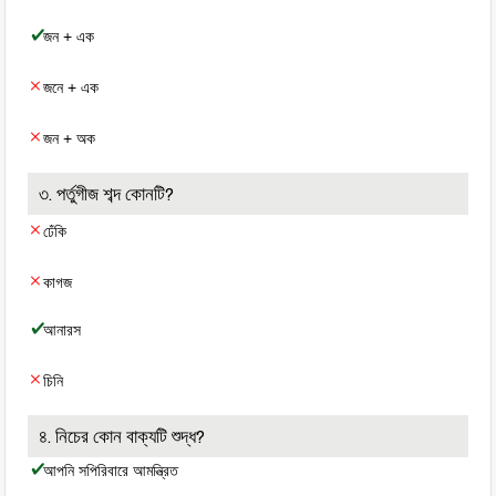
জন + এক
জনে + এক
জন + অক
৩. পর্তুগীজ শব্দ কোনটি?
ঢেঁকি
কাগজ
আনারস
চিনি
৪. নিচের কোন বাক্যটি শুদ্ধ?
আপনি সপিরিবারে আমন্ত্রিত