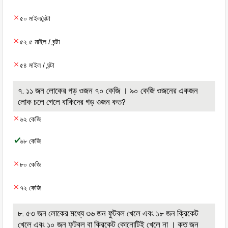
৫০ মাইল/ঘন্টা
৫২.৫ মাইল / ঘন্টা
৫৪ মাইল / ঘন্টা
৭. ১১ জন লোকের গড় ওজন ৭০ কেজি । ৯০ কেজি ওজনের একজন
লোক চলে গেলে বাকিদের গড় ওজন কত?
৬২ কেজি
৬৮ কেজি
৮০ কেজি
৭২ কেজি
৮. ৫৩ জন লোকের মধ্যে ৩৬ জন ফুটবল খেলে এবং ১৮ জন ক্রিকেট
খেলে এবং ১০ জন ফুটবল বা ক্রিকেট কোনোটিই খেলে না । কত জন