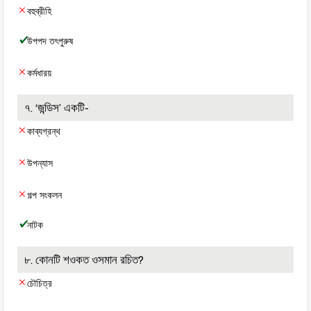
বহুব্রীহি
উপপদ তৎপুরুষ
কর্মধারয়
৭. ‘জন্ডিস’ একটি-
কাব্যগ্রন্থ
উপন্যাস
গল্প সংকলন
নাটক
৮. কোনটি শওকত ওসমান রচিত?
চৌচিত্র