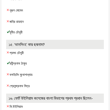
নূরূল মোমেন
জহির রায়হান
মুনীর চৌধুরী
১৫. ‘ভানসিংহ’ কার ছদ্মনাম?
প্রমথ চৌধুরী
রবীন্দ্রনাথ ঠাকুর
বলাইচাঁদ মুখোপাধ্যায়
প্রেমেন্দ্রনাথ মিত্র
১৬. ফোর্ট উইলিয়াম কলেজের বাংলা বিভাগের প্রথম প্রধান ছিলেন-
মি.উইলিয়াম