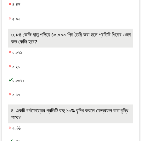
৪ জন
৫ জন
৩. ৮৪ কেজি ধাতু গলিয়ে ৪০,০০০ পিন তৈরি করা হলে প্রতিটি পিনের ওজন
কত কেজি হবে?
০.০২১
০.২১
০.০০২১
০.৪৭
৪. একটি বর্গক্ষেত্রের প্রতিটি বাহু ১০% বৃদ্ধি করলে ক্ষেত্রফল কত বৃদ্ধি
পাবে?
২০%