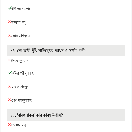
উইলিয়াম কেরি
রামরাম বসু
জেসি মার্শম্যান
১৭. দো-ভাষী পুঁথি সাহিত্যের প্রথম ও সার্থক কবি-
সৈয়দ সুলতান
ফকির গরীবুল্লাহ
হায়াত মাহমুদ
শেখ ফয়জুল্লাহ
১৮. ‘রায়গুনাকর’ কার কাব্য উপাধি?
মালাধর বসু