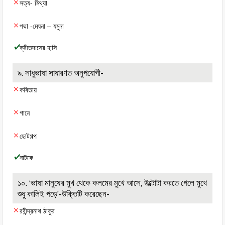
সত্য- মিথ্যা
পদ্মা -মেঘনা – যমুনা
ক্রীতদাসের হাসি
৯. সাধুভাষা সাধারণত অনুপযোগী-
কবিতায়
গানে
ছোটগল্প
নাটকে
১০. ‘ভাষা মানুষের মুখ থেকে কলমের মুখে আসে, উল্টোটা করতে গেলে মুখে
শুধু কালিই পড়ে’-উক্তিটি করেছেন-
রবীন্দ্রনাথ ঠাকুর