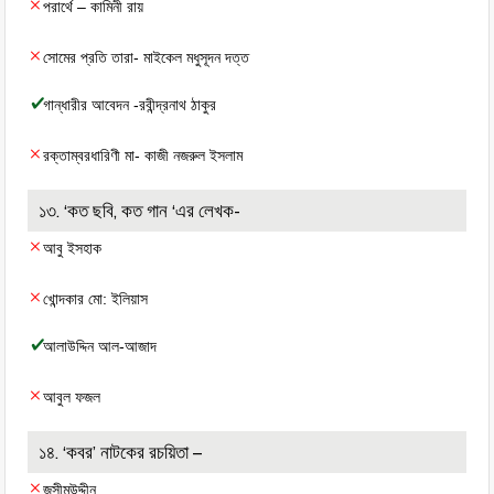
‌পরার্থে – কামিনী রায়
সোমের প্রতি তারা- মাইকেল মধুসূদন দত্ত
গান্ধারীর আবেদন -রবীন্দ্রনাথ ঠাকুর
রক্তাম্বরধারিণী মা- কাজী নজরুল ইসলাম
১৩. ‘কত ছবি, কত গান ‘এর লেখক-
আবু ইসহাক
খোন্দকার মো: ইলিয়াস
আলাউদ্দিন আল-আজাদ
আবুল ফজল
১৪. ‘কবর’ নাটকের রচয়িতা –
জসীমউদ্দীন