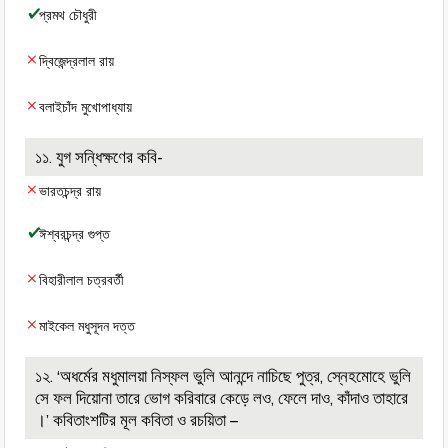
প্রমথ চৌধুরী
দ্বিজেন্দ্রলাল রায়
‌বলাইচাঁদ মুখোপাধ্যায়
১১. যুগ সন্ধিক্ষণের কবি-
ভারতচন্দ্র রায়
ঈশ্বরচন্দ্র গুপ্ত
বিহারীলাল চত্রবর্তী
মাইকেল মধুসূদন দত্ত
১২. ‘অধর্মের মধুমালয়া নিস্ফল ভুলি আনন্দে নাচিছে পুত্র, স্নেহমোহে ভুলি
সে ফল দিয়োনা তারে ভোগ করিবারে কেড়ে লও, ফেলে দাও, কাঁদাও তাহারে
।’ কবিতাংশটির মূল কবিতা ও রচয়িতা –