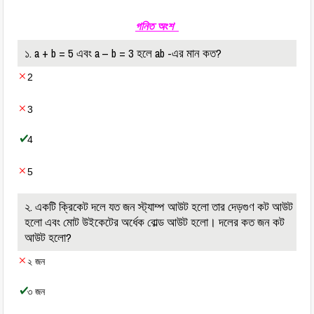
গনিত অংশ
১. a + b = 5 এবং a – b = 3 হলে ab -এর মান কত?
2
3
4
5
২. একটি ক্রিকেট দলে যত জন স্ট্যাম্প আউট হলো তার দেড়গুণ কট আউট
হলো এবং মোট উইকেটের অর্ধেক বোল্ড আউট হলো। দলের কত জন কট
আউট হলো?
২ জন
৩ জন