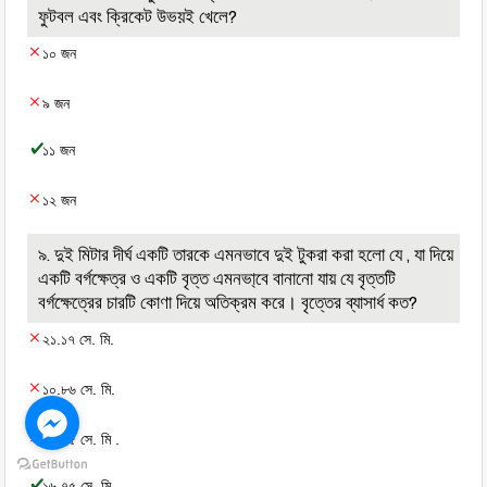
ফুটবল এবং ক্রিকেট উভয়ই খেলে?
১০ জন
৯ জন
১১ জন
১২ জন
৯. দুই মিটার দীর্ঘ একটি তারকে এমনভাবে দুই টুকরা করা হলো যে , যা দিয়ে
একটি বর্গক্ষেত্র ও একটি বৃত্ত এমনভা্বে বানানো যায় যে বৃত্তটি
বর্গক্ষেত্রের চারটি কোণা দিয়ে অতিক্রম করে। বৃত্তের ব্যাসার্ধ কত?
২১.১৭ সে. মি.
১০.৮৬ সে. মি.
১৮.৭৫ সে. মি .
১৬.৭৫ সে. মি.