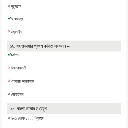
মুকুন্দরাম
ভারতচন্দ্র
ময়ূরভট্র
১৯. বাংলাভাষার প্রথম কবিতা সংকলন –
চর্যাপদ
বৈষ্ণবপদালী
ঐতরেয় আরণ্যকে
দোহাকোষ
২০. বাংলা ভাসার মধ্যযুগ-
৯০১ থেকে ১২০০ খ্রিষ্টাব্দ