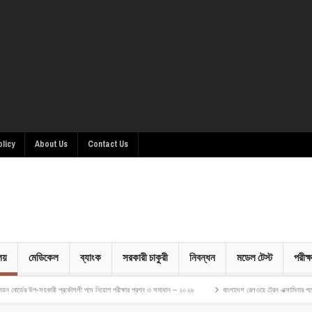
olicy
About Us
Contact Us
ালয়
মেডিকেল
ব্যাংক
সরকারী চাকুরী
নিবন্ধন
মডেল টেস্ট
পরীক্ষ
-সহকারী প্রকৌশলী পদে নিয়োগ পরীক্ষার প্রশ্ন ও সমাধান – ২০২৬
বাংলাদেশ রেলওয়ে ট্রেন এক্সামিনার পদে নিয়োগ পরীক্ষ