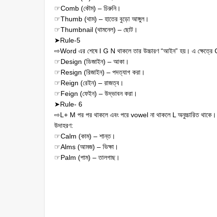
☞Comb (কৌম) – চিরুনি।
☞Thumb (থাম) – হাতের বুড়ো আঙ্গুল।
☞Thumbnail (থামনেল) – ছোট।
➤Rule-5
⇨Word এর শেষে I G N থাকলে তার উচ্চারণ “আইন” হয়। এ ক্ষেত্রে G
☞Design (ডিজাইন) – আকা।
☞Resign (রিজাইন) – পদত্যাগ করা।
☞Reign (রেইন) – রাজত্ব।
☞Feign (ফেইন) – উদ্ভাবন করা।
➤Rule- 6
⇨L+ M পর পর থাকলে এবং পরে vowel না থাকলে L অনুচ্চারিত থাকে।
উদাহরণ:
☞Calm (কাম) – শান্ত।
☞Alms (আমজ) – ভিক্ষা।
☞Palm (পাম) – তালগাছ।