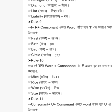
☞Diamond (ডায়ামন্ড) – হীরক।
☞Liar (লায়ার) – মিথ্যাবাদী।
☞Liability (লাইয়াবিলিটি) – দায়।
➤Rule-9
⇨I+ R+ Consonant এভাবে Word গঠিত হলে “I” এর উচ্চারণ “আই” 
উদাহরণ:
☞First (ফার্স্ট) – প্রথম।
☞Birth (র্বাথ) – জন্ম।
☞Bird (বার্ড) – পাখি।
☞Circle (সার্কেল) – বৃত্ত।
➤Rule-10
⇨৩ বর্ণ বিশিষ্ট Word এ Consonant+ I+ E এভাবে ব্যবহৃত হলে তা
উদাহরণ:
☞Mice (মাইস) – ইদুর।
☞Rice (রাইস) – চাউল।
☞Wise (ওয়াইস) – বিজ্ঞ
☞Size (সাইজ) – আয়তন।
➤Rule-11
⇨Consonant+ U+ Consonant এভাবে word গঠিত হলে U এর উচ
উদাহরণ: