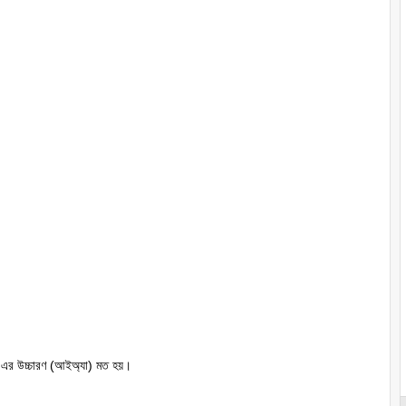
 উচ্চারণ (আইঅ্যা) মত হয়।