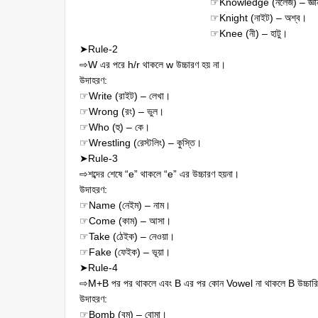
☞Knowledge (নলেজ) – জ্ঞা
☞Knight (নাইট) – অশ্ব।
☞Knee (নী) – হাটু।
➤Rule-2
⇨W এর পরে h/r থাকলে w উচ্চারণ হয় না।
উদাহরণ:
☞Write (রাইট) – লেখা।
☞Wrong (রং) – ভুল।
☞Who (হু) – কে।
☞Wrestling (রেস্টলিং) – কুস্তি।
➤Rule-3
⇨শব্দের শেষে “e” থাকলে “e” এর উচ্চারণ হয়না।
উদাহরণ:
☞Name (নেইম) – নাম।
☞Come (কাম) – আসা।
☞Take (ঠেইক) – নেওয়া।
☞Fake (ফেইক) – ভূয়া।
➤Rule-4
⇨M+B পর পর থাকলে এবং B এর পর কোন Vowel না থাকলে B উচ্চারি
উদাহরণ:
☞Bomb (বম) – বোমা।