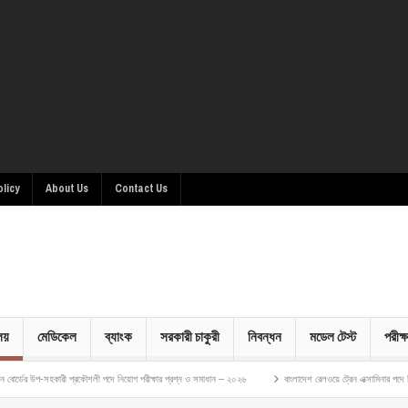
olicy
About Us
Contact Us
ালয়
মেডিকেল
ব্যাংক
সরকারী চাকুরী
নিবন্ধন
মডেল টেস্ট
পরীক্ষ
কারী প্রকৌশলী পদে নিয়োগ পরীক্ষার প্রশ্ন ও সমাধান – ২০২৬
বাংলাদেশ রেলওয়ে ট্রেন এক্সামিনার পদে নিয়োগ পরীক্ষার 