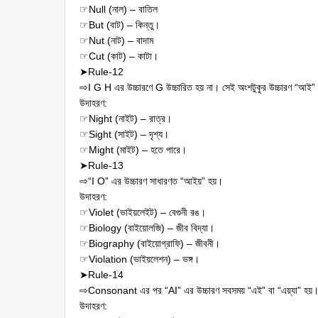
☞Null (নাল) – বাতিল
☞But (বাট) – কিন্তু।
☞Nut (নাট) – বাদাম
☞Cut (কাট) – কাটা।
➤Rule-12
⇨I G H এর উচ্চারণে G উচ্চারিত হয় না। সেই অংশটুকুর উচ্চারণ “আই”
উদাহরণ:
☞Night (নাইট) – রাত্র।
☞Sight (সাইট) – দৃশ্য।
☞Might (মাইট) – হতে পারে।
➤Rule-13
⇨“I O” এর উচ্চারণ সাধারণত “আইয়” হয়।
উদাহরণ:
☞Violet (ভাইয়লেইট) – বেগুনী রঙ।
☞Biology (বাইয়োলজি) – জীব বিদ্যা।
☞Biography (বাইয়োগ্রাফি) – জীবনী।
☞Violation (ভাইয়লেশন) – ভঙ্গ।
➤Rule-14
⇨Consonant এর পর “AI” এর উচ্চারণ সবসময় “এই” বা “এয়্যা” হয়
উদাহরণ: