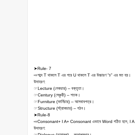
➤Rule- 7
⇨শব্দে T থাকলে T এর পরে U থাকলে T এর উচ্চারণ “চ” এর মত হয়।
উদাহরণ:
☞Lecture (লেকচার) – বক্তৃতা।
☞Century (সেঞ্চুরী) – শতক।
☞Furniture (ফার্নিচার) – আসবাবপত্র।
☞Structure (স্ট্রাকচার) – গঠন।
➤Rule-8
⇨Consonant+ I A+ Consonant এভাবে Word গঠিত হলে, I A এর
উদাহরণ:
☞Dialogue (ডায়ালগ) – কথোপকথন।