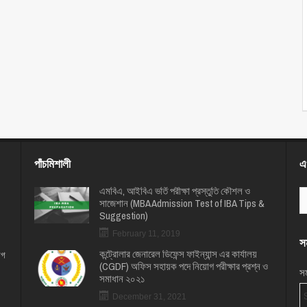
পাঁচমিশালী
এখ
এমবিএ, আইবিএ ভর্তি পরীক্ষা প্রস্তুতি কৌশল ও
সাজেশান (MBA Admission Test of IBA Tips &
Suggestion)
February 11, 2019
সম
কন্ট্রোলার জেনারেল ডিফেন্স ফাইন্যান্স এর কার্যালয়
োগ
(CGDF) অফিস সহায়ক পদে নিয়োগ পরীক্ষার প্রশ্ন ও
সম
সমাধান ২০২১
December 31, 2021