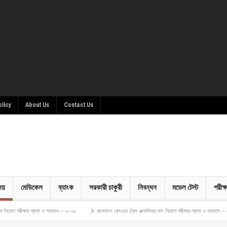
olicy
About Us
Contact Us
ালয়
মেডিকেল
ব্যাংক
সরকারী চাকুরী
নিবন্ধন
মডেল টেস্ট
পরীক্ষ
র প্রশ্ন ও সমাধান – ২০২৬
বাংলাদেশ রেলওয়ে ট্রেন এক্সামিনার পদে নিয়োগ পরীক্ষার প্রশ্ন ও সমাধান – ২০২৬