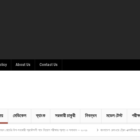
olicy
About Us
Contact Us
ালয়
মেডিকেল
ব্যাংক
সরকারী চাকুরী
নিবন্ধন
মডেল টেস্ট
পরীক্ষ
কারী প্রকৌশলী পদে নিয়োগ পরীক্ষার প্রশ্ন ও সমাধান – ২০২৬
বাংলাদেশ রেলওয়ে ট্রেন এক্সামিনার পদে নিয়োগ পরীক্ষার