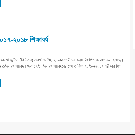
২০১৭-২০১৮ শিক্ষাবর্ষ
াবর্ষে ডেন্টাল (বিডিএস) কোর্সে ভর্তিচ্ছু ছাত্র-ছাত্রীদের জন্য বিজ্ঞপ্তি প্রকাশ করা হয়েছে।
৩০/১১/২০১৭ আবেদন শুরুঃ ১৭/১০/২০১৭ আবেদনের শেষ তারিখঃ ২৮/১০/২০১৭ পরীক্ষার ফিঃ