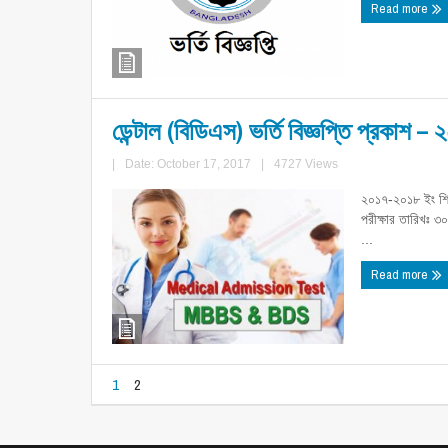
Read more
ডেন্টাল (বিডিএস) ভর্তি বিজ্ঞপ্তি প্রকাশ – 
|
Date: October 17, 2017
|
4727 Views
২০১৭-২০১৮ ইং শিক্ষ
পরীক্ষার তারিখঃ 
...
Read more
1
2