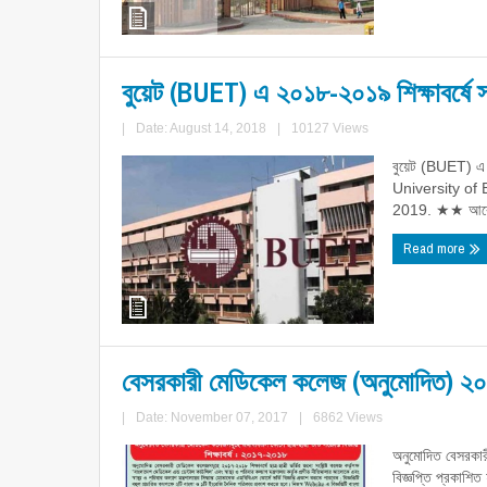
বুয়েট (BUET) এ ২০১৮-২০১৯ শিক্ষাবর্ষে স্ন
|
Date: August 14, 2018
|
10127 Views
বুয়েট (BUET) এ ২
University of
2019. ★★ আবেদনে
Read more
বেসরকারী মেডিকেল কলেজ (অনুমোদিত) ২০১৭-২
|
Date: November 07, 2017
|
6862 Views
অনুমোদিত বেসরকারী
বিজ্ঞপ্তি প্রকাশি