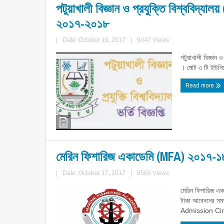
পটুয়াখালী বিজ্ঞান ও প্রযুক্তি বিশ্ববিদ্যালয় 
২০১৭-২০১৮
|
Date: October 19, 2017
|
9047 Views
পটুয়াখালী বিজ্ঞান 
। মোট ৩ টি ইউনিটে
Read more
মেরিন ফিশারিজ একাডেমি (MFA) ২০১৭-১৮ শিক্
|
Date: October 17, 2017
|
8566 Views
মেরিন ফিশারিজ একা
টাকা আবেদনের স
Admission Cir