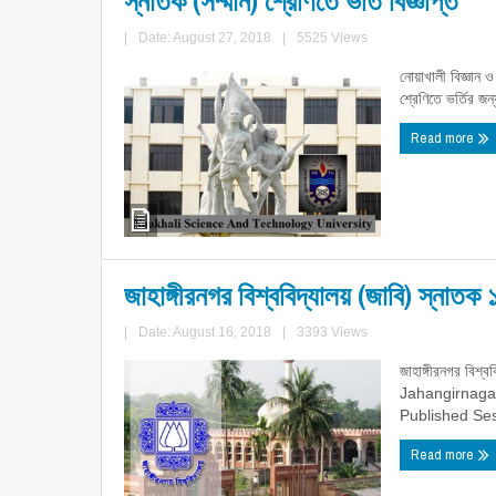
স্নাতক (সম্মান) শ্রেণিতে ভর্তি বিজ্ঞপ্তি
|
Date: August 27, 2018
|
5525 Views
নোয়াখালী বিজ্ঞান ও
শ্রেণিতে ভর্তির জন্
Read more
জাহাঙ্গীরনগর বিশ্ববিদ্যালয় (জাবি) স্নাতক 
|
Date: August 16, 2018
|
3393 Views
জাহাঙ্গীরনগর বিশ্ব
Jahangirnagar
Published Sessi
Read more