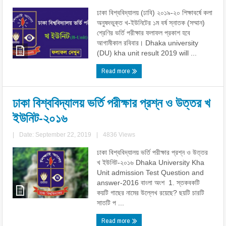
ঢাকা বিশ্ববিদ্যালয় (ঢাবি) ২০১৯-২০ শিক্ষাবর্ষে কলা
অনুষদভুক্ত খ-ইউনিটের ১ম বর্ষ স্নাতক (সম্মান)
শ্রেণির ভর্তি পরীক্ষার ফলাফল প্রকাশ হবে
আগামীকাল রবিবার। Dhaka university
(DU) kha unit result 2019 will ...
Read more
ঢাকা বিশ্ববিদ্যালয় ভর্তি পরীক্ষার প্রশ্ন ও উত্তর খ
ইউনিট-২০১৬
|
Date: September 22, 2019
|
4836 Views
ঢাকা বিশ্ববিদ্যালয় ভর্তি পরীক্ষার প্রশ্ন ও উত্তর
খ ইউনিট-২০১৬ Dhaka University Kha
Unit admission Test Question and
answer-2016 বাংলা অংশ 1. স্তকবকটি
কয়টি গাছের নামের উল্লেখ রয়েছে? ছয়টি চারটি
সাতটি প ...
Read more