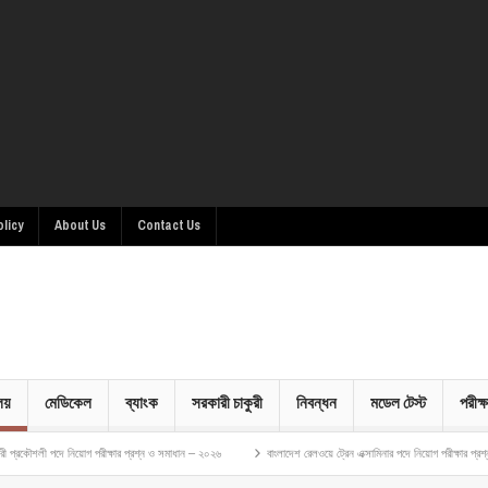
olicy
About Us
Contact Us
ালয়
মেডিকেল
ব্যাংক
সরকারী চাকুরী
নিবন্ধন
মডেল টেস্ট
পরীক্ষ
িয়োগ পরীক্ষার প্রশ্ন ও সমাধান – ২০২৬
বাংলাদেশ রেলওয়ে ট্রেন এক্সামিনার পদে নিয়োগ পরীক্ষার প্রশ্ন ও সমাধান – ২০