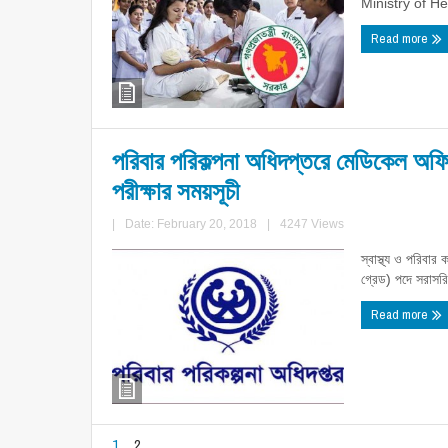
Ministry of He 
Read more
পরিবার পরিকল্পনা অধিদপ্তরে মেডিকেল অফি
পরীক্ষার সময়সূচী
|
Date: February 20, 2018
|
4247 Views
স্বাস্থ্য ও পরিবা
গ্রেড) পদে সরাসরি
Read more
1
2