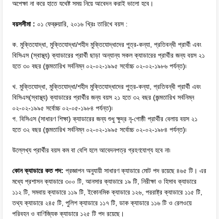
অপেক্ষা না করে হাতে যথেষ্ট সময় নিয়ে আবেদন করাই ভালো হবে।
বয়সসীমা :
০১ ফেব্রুয়ারি, ২০১৬ খ্রিঃ তারিখে বয়স :
ক. মুক্তিযোদ্ধা, মুক্তিযোদ্ধা/শহীদ মুক্তিযোদ্ধাদের পুত্র-কন্যা, প্রতিবন্ধী প্রার্থী এবং
বিসিএস (স্বাস্থ্য) ক্যাডারের প্রার্থী ছাড়া অন্যান্য সকল ক্যাডারের প্রার্থীর জন্য বয়স ২১
হতে ৩০ বছর (জন্মতারিখ সর্বনিম্ন ০২-০২-১৯৯৫ সর্বোচ্চ ০২-০২-১৯৮৬ পর্যন্ত)৷
খ. মুক্তিযোদ্ধা, মুক্তিযোদ্ধা/শহীদ মুক্তিযোদ্ধাদের পুত্র-কন্যা, প্রতিবন্ধী প্রার্থী এবং
বিসিএস(স্বাস্থ্য) ক্যাডারের প্রার্থীর জন্য বয়স ২১ হতে ৩২ বছর (জন্মতারিখ সর্বনিম্ন
০২-০২-১৯৯৫ সর্বোচ্চ ০২-০৫-১৯৮৪ পর্যন্ত)৷
গ. বিসিএস (সাধারণ শিক্ষা) ক্যাডারের জন্য শুধু ক্ষুদ্র নৃ-গোষ্ঠী প্রার্থীর বেলায় বয়স ২১
হতে ৩২ বছর (জন্মতারিখ সর্বনিম্ন ০২-০২-১৯৯৫ সর্বোচ্চ ০২-০২-১৯৮৪ পর্যন্ত)৷
উল্লেখ্য প্রার্থীর বয়স কম বা বেশি হলে আবেদনপত্র গ্রহণযোগ্য হবে না৷
কোন ক্যাডারে কত পদ:
প্রজ্ঞাপন অনুযায়ী সাধারণ ক্যাডারে মোট পদ রয়েছে ৪৬৫ টি। এর
মধ্যে প্রশাসন ক্যাডারে ৩০০ টি, আনসার ক্যাডারে ১৯ টি, নিরীক্ষা ও হিসাব ক্যাডারে
১১২ টি, সমবায় ক্যাডারে ১১৯ টি, ইকোনমিক ক্যাডারে ১২৬, পররাষ্ট্র ক্যাডারে ১১৫ টি,
তথ্য ক্যাডারে ২৪৫ টি, পুলিশ ক্যাডারে ১১৭ টি, ডাক ক্যাডারে ১১৬ টি ও রেলওয়ে
পরিবহন ও বাণিজ্যিক ক্যাডারে ১২৫ টি পদ রয়েছে।