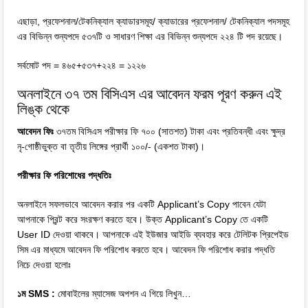
এছাড়া, প্রফেশনাল/টেকনিক্যাল ক্যাডারসমূহ/ ক্যাডারের প্রফেশনাল/ টেকনিক্যাল পদসমূহ
এর বিভিন্ন শুন্যপদে ৫৩৭টি ও সাধারণ শিক্ষা এর বিভিন্ন শুন্যপদে ২২৪ টি পদ রয়েছে।
সর্বমোট পদ = ৪৬৫+৫৩৭+২২৪ = ১২২৬
অনলাইনে ৩৭ তম বিসিএস এর আবেদন ফরম পূরণ করুন
এই
লিঙ্ক
থেকে
আবেদন ফিঃ
৩৭তম বিসিএস পরীক্ষার ফি ৭০০ (সাতশত) টাকা এবং প্রতিবন্ধী এবং ক্ষুদ্র
নৃ-গোষ্ঠীভুক্ত বা তৃতীয় লিঙ্গের প্রার্থী ১০০/- (একশত টাকা)।
পরীক্ষার ফি পরিশোধের পদ্ধতিঃ
অনলাইনে সফলভাবে আবেদন করার পর একটি Applicant’s Copy পাবেন যেটা
আপনাকে প্রিন্ট করে সংরক্ষণ করতে হবে। উক্ত Applicant’s Copy তে একটি
User ID দেওয়া থাকবে। আপনাকে এই ইউজার আইডি ব্যবহার করে টেলিটক প্রিপেইড
সিম এর মাধ্যমে আবেদন ফি পরিশোধ করতে হবে। আবেদন ফি পরিশোধ করার পদ্ধতি
নিচে দেওয়া হলোঃ
১ম SMS :
মোবাইলের ম্যাসেজ অপশন এ গিয়ে লিখুন…