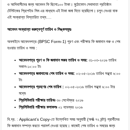
ও আদিবাসীদের জন্য আবেদন ফি ছিলো১০০ টাকা। মুঠোফোন সেবাদাতা প্রতিষ্ঠান
টেলিটকের প্রিপেইড সিম এর মাধ্যমে এই টাকা জমা দিতে হয়েছিলো। চলুন নেওয়া যাক
এই সংক্রান্ত বিস্তারিত তথ্য….
আবেদন সংক্রান্ত গুরুত্বপূর্ণ তারিখ ও লিঙ্কসমূহঃ
অনলাইনে আবেদনপত্র (BPSC Form-1) পূরণ এবং পরীক্ষার ফি জমাদান শুরু ও শেষ
হওয়ার তারিখ ও সময় :
আবেদনপত্র পূরণ ও ফি জমাদান শুরুর তারিখ ও সময়:
৩১-০৩-২০১৬ তারিখ
সকাল-১০:০০ টা৷
আবেদনপত্র জমাদানের শেষ তারিখ ও সময়:
০২-০৫-২০১৬ তারিখ সন্ধ্যা ৬:০০
টা৷
আবেদনপত্র গ্রহণের শেষ তারিখ :
০২-০৫-২০১৬ তারিখ সন্ধ্যা ৬:০০ টার
মধ্যে৷
প্রিলিমিনারি পরীক্ষার তারিখঃ
৩০ সেপ্টেম্বর ২০১৬
প্রিলিমিনারি পরীক্ষার ফলাফলঃ
০১ নভেম্বর ২০১৬
বি.দ্র. : Applicant’s Copy-তে উল্লেখিত সময় অনুযায়ী (অর্থাত্‍ ৭২ ঘন্টা) প্রার্থীদের
ফি জমাদান সম্পন্ন করতে পরামর্শ দেওয়া হয়েছে। কাজেই শেষ তারিখ ও সময়ের জন্য