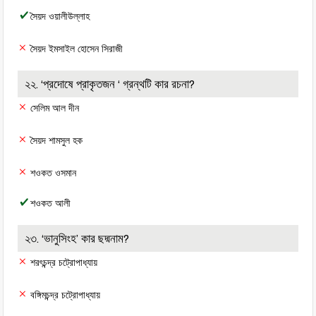
সৈয়দ ওয়ালীউল্লাহ
সৈয়দ ইমসাইল হোসেন সিরাজী
২২. ‘প্রদোষে প্রাকৃতজন ‘ গ্রন্থটি কার রচনা?
সেলিম আল দীন
সৈয়দ শামসুল হক
শওকত ওসমান
শওকত আলী
২৩. ‘ভানুসিংহ’ কার ছদ্মনাম?
শরৎচন্দ্র চট্রোপাধ্যায়
বঙ্গিমচন্দ্র চট্রোপাধ্যায়