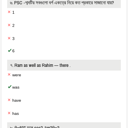
৬. PSC -শব্দটির সবগুলো বর্গ একত্রে নিয়ে কত প্রকারে সাজানো যায়?
1
2
3
6
৭. Ram as well as Rahim — there .
were
was
have
has
৮. θ=60° হলে sec2-tan2θ=?