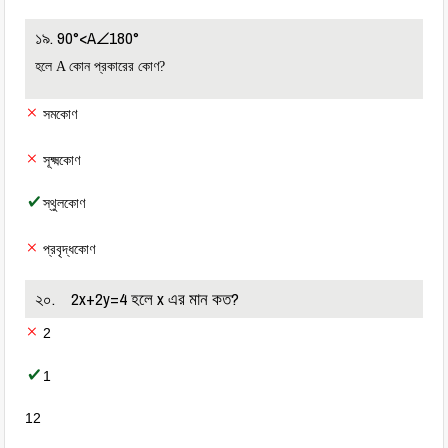
১৯. 90°<A∠180°
হলে A কোন প্রকারের কোণ?
সমকোণ
সূক্ষ্মকোণ
স্থুলকোণ
প্রবৃদ্ধকোণ
২০. 2x+2y=4 হলে x এর মান কত?
2
1
12