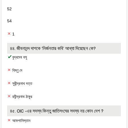
52
54
1
৪৪. জীবনানন্দ দাশকে ‘নির্জনতার কবি’ আখ্যা দিয়েছেন কে?
বুদ্ধদেব বসু
বিষ্ণু দে
সুধীন্দ্রনাথ দত্ত
রবীন্দ্রনাথ ঠাকুর
৪৫. OIC -এর সদস্য কিন্তু জাতিসংঘের সদস্য নয় কোন দেশ ?
আফগানিস্তান