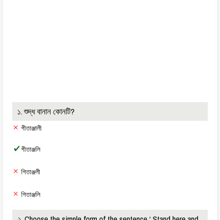
১. শুদ্ধ বানান কোনটি?
গীতাঞ্জালী
গীতাঞ্জলি
গিতাঞ্জলী
গিতাঞ্জলি
২. Choose the simple form of the sentence ‘ Stand here and