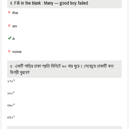
৪. Fill in the blank : Many — good boy failed.
the
an
a
none
৫. একটি গাড়ির চাকা প্রতি মিনিটে ৯০ বার ঘুরে। সেকেন্ডে চাকাটি কত
ডিগ্রী ঘুরবে?
২৭০°
১৮০°
৩৬০°
৫৪০°