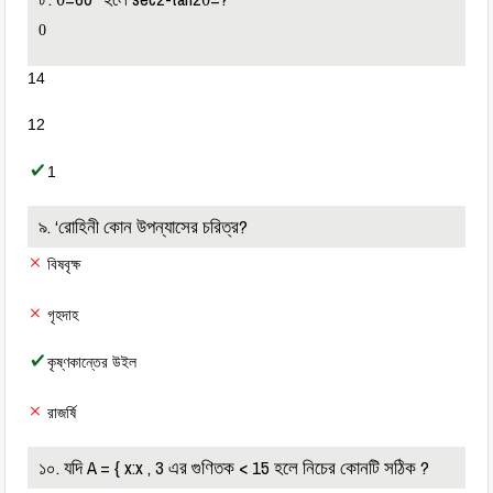
0
14
12
1
৯. ‘রোহিনী কোন উপন্যাসের চরিত্র?
বিষবৃক্ষ
গৃহদাহ
কৃষ্ণকান্তের উইল
রাজর্ষি
১০. যদি A = { x:x , 3 এর গুণিতক < 15 হলে নিচের কোনটি সঠিক ?