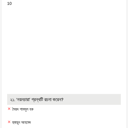
10
২১. ‘নয়নচারা’ গ্রন্থটি রচনা করেন?
সৈয়দ শামসুল হক
হুমায়ূন আহমেদ