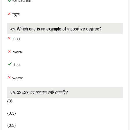
ভ্যাটিকান সিটি
ফ্রান্স
২৬. Which one is an example of a positive degree?
less
more
little
worse
২৭. x2=3x এর সমাধান সেট কোনটি?
{3}
{0,3}
{0,3}