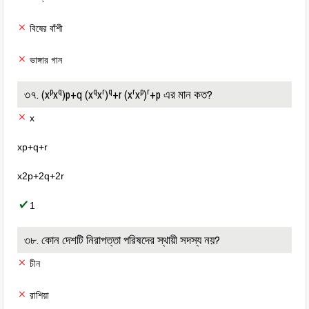
বিষের বাঁশী
ভাঙ্গার গান
p
q
q
r
q
r
p
r
৩৭. (x
x
)p+q (x
x
)
+r (x
x
)
+p এর মান কত?
x
xp+q+r
x2p+2q+2r
1
৩৮. কোন দেশটি নিরাপত্তা পরিষদের স্থায়ী সদস্য নয়?
চীন
রাশিয়া