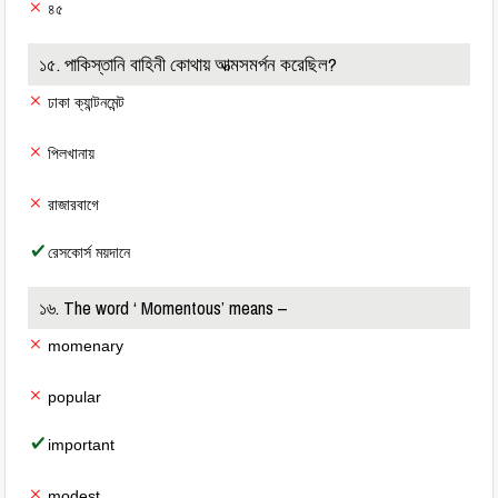
৪৫
১৫. পাকিস্তানি বাহিনী কোথায় আত্মসমর্পন করেছিল?
ঢাকা ক্যান্টনমেন্ট
পিলখানায়
রাজারবাগে
রেসকোর্স ময়দানে
১৬. The word ‘ Momentous’ means –
momenary
popular
important
modest