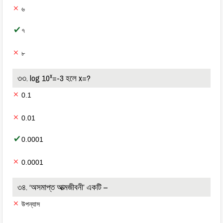
৬
৭
৮
x
৩৩. log 10
=-3 হলে x=?
0.1
0.01
0.0001
0.0001
৩৪. ‘অসমাপ্ত আত্মজীবনী’ একটি –
উপন্যাস