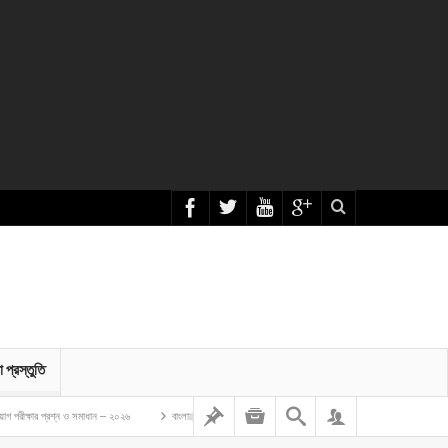
া প্রস্তুতি
ও সমাধান – ২০২৬
বাংলাদেশ গম ও ভুট্টা গবেষণা ইনস্টিটিউট এর অফিস সহকারী কাম কম্পিউটার মুদ্রাক্ষরিক নিয়োগ লিখিত প