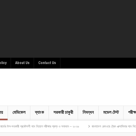
olicy
About Us
Contact Us
ালয়
মেডিকেল
ব্যাংক
সরকারী চাকুরী
নিবন্ধন
মডেল টেস্ট
পরীক্ষ
রকৌশলী পদে নিয়োগ পরীক্ষার প্রশ্ন ও সমাধান – ২০২৬
বাংলাদেশ রেলওয়ে ট্রেন এক্সামিনার পদে নিয়োগ পরীক্ষার প্রশ্ন 