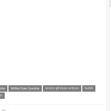
tion
Written Exam Question
বাংলাদেশ কৃষি উন্নয়ন কর্পোরেশন
বিএডিসি
্তা