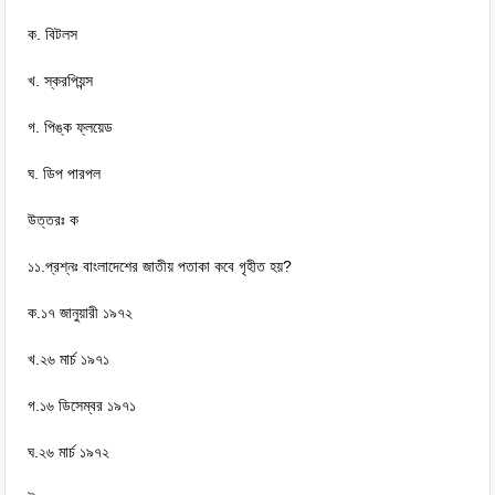
ক. বিটলস
খ. স্করপিয়ন্স
গ. পিঙ্ক ফ্লয়েড
ঘ. ডিপ পারপল
উত্তরঃ ক
১১.প্রশ্নঃ বাংলাদেশের জাতীয় পতাকা কবে গৃহীত হয়?
ক.১৭ জানুয়ারী ১৯৭২
খ.২৬ মার্চ ১৯৭১
গ.১৬ ডিসেম্বর ১৯৭১
ঘ.২৬ মার্চ ১৯৭২