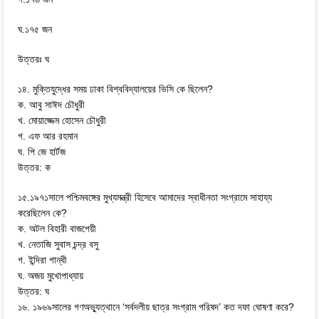
ঘ.১৭৫ জন
উত্তরঃ ঘ
১৪. মুক্তিযুদ্ধের সময় ঢাকা বিশ্ববিদ্যালয়ের ভিসি কে ছিলেন?
ক. আবু সাঈদ চৌধুরী
খ. মোয়াজ্জেম হোসেন চৌধুরী
গ. এফ আর রহমান
ঘ. পি জে হার্টজ
উত্তর: ক
১৫.১৯৭১সালে পশ্চিমবঙ্গের মুখ্যমন্ত্রী হিসেবে আমাদের স্বাধীনতা সংগ্রামে সাহায্য
করেছিলেন কে?
ক. অটল বিহারী বাজপেয়ী
খ. নেতাজি সুবাস চন্দ্র বসু
গ. ইন্দিরা গান্ধী
ঘ. অজয় মুখোপাধ্যায়
উত্তর: ঘ
১৬. ১৯৬৯সালের গণঅভ্যুত্থানে ‘সর্বদলীয় ছাত্র সংগ্রাম পরিষদ’ কত দফা ঘোষণা করে?