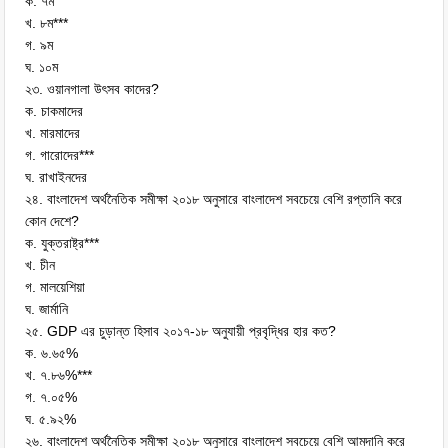
ক. ৭ম
খ. ৮ম***
গ. ৯ম
ঘ. ১০ম
২৩. ওয়ানগালা উৎসব কাদের?
ক. চাকমাদের
খ. মারমাদের
গ. গারোদের***
ঘ. রাখাইনদের
২৪. বাংলাদেশ অর্থনৈতিক সমীক্ষা ২০১৮ অনুসারে বাংলাদেশ সবচেয়ে বেশি রপ্তানি করে
কোন দেশে?
ক. যুক্তরাষ্ট্র***
খ. চীন
গ. মালয়েশিয়া
ঘ. জার্মানি
২৫. GDP এর চুড়ান্ত হিসাব ২০১৭-১৮ অনুযায়ী প্রবৃদ্ধির হার কত?
ক. ৬.৬৫%
খ. ৭.৮৬%***
গ. ৭.০৫%
ঘ. ৫.৯২%
২৬. বাংলাদেশ অর্থনৈতিক সমীক্ষা ২০১৮ অনুসারে বাংলাদেশ সবচেয়ে বেশি আমদানি করে