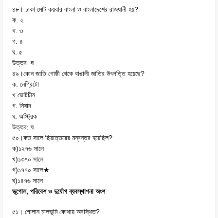
৪৮। ঢাকা মোট কয়বার বাংলা ও বাংলাদেশের রাজধানী হয়?
ক. ২
খ. ৩
গ. ৪
ঘ. ৫
উত্তর: ঘ
৪৯।কোন জাতি গোষ্ঠী থেকে বাঙালী জাতির উৎপত্তি হয়েছে?
ক. নেগ্রিটো
খ.ভোটচীন
গ. নিষাদ
ঘ. অস্ট্রিক
উত্তর: ঘ
৫০।কত সালে ছিয়াত্তরের মন্বন্তর হয়েছিল?
ক)১২৭৬ সালে
খ)১৩৭০ সালে
গ)১৭৭০ সালে★
ঘ)১৪৭৬ সালে
ভূগোল, পরিবেশ ও দুর্যোগ ব্যবস্থাপনা অংশ
৫১। গোলান মালভূমি কোথায় অবস্থিত?