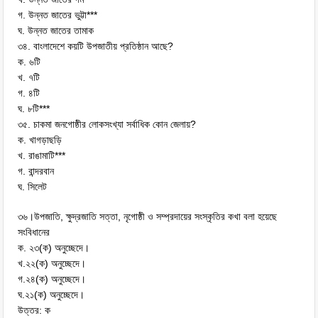
গ. উন্নত জাতের ভুট্টা***
ঘ. উন্নত জাতের তামাক
৩৪. বাংলাদেশে কয়টি উপজাতীয় প্রতিষ্ঠান আছে?
ক. ৬টি
খ. ৭টি
গ. ৪টি
ঘ. ৮টি***
৩৫. চাকমা জনগোষ্ঠীর লোকসংখ্যা সর্বাধিক কোন জেলায়?
ক. খাগড়াছড়ি
খ. রাঙামাটি***
গ. বান্দরবান
ঘ. সিলেট
৩৬।উপজাতি, ক্ষুদ্রজাতি সত্তা, নৃগোষ্ঠী ও সম্প্রদায়ের সংস্কৃতির কখা বলা হয়েছে
সংবিধানের
ক. ২৩(ক) অনুচ্ছেদে।
খ.২২(ক) অনুচ্ছেদে।
গ.২৪(ক) অনুচ্ছেদে।
ঘ.২১(ক) অনুচ্ছেদে।
উত্তর: ক