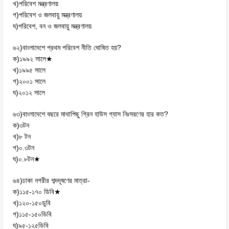
খ)পরিবেশ মন্ত্রণালয়
গ)পরিবেশ ও জলবায়ু মন্ত্রণালয়
ঘ)পরিবেশ, বন ও জলবায়ু মন্ত্রণালয়
৬২)বাংলাদেশে প্রথম পরিবেশ নীতি ঘোষিত হয়?
ক)১৯৯২ সালে★
খ)১৯৯৫ সালে
গ)২০০১ সালে
ঘ)২০১২ সালে
৬৩)বাংলাদেশে বছরে মাথাপিছু গ্রিন হাউস গ্যাস নিঃসরণের হার কত?
ক)৩টন
খ)৮ টন
গ)০.৩টন
ঘ)০.৮টন★
৬৪)ঢাকা নগরীর শব্দদূষণের মাত্রা-
ক)১১৫-১৭০ ডিবি★
খ)১২০-১৫০ডুবি
গ)১১৫-১৫০ডিবি
ঘ)৯৫-১২৫ডিবি