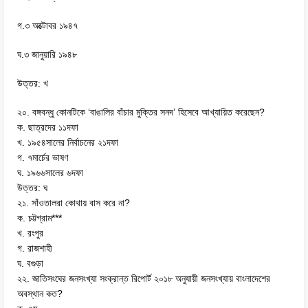
গ.৩ অক্টোবর ১৯৪৭
ঘ.৩ জানুয়ারি ১৯৪৮
উত্তর: খ
২০. বঙ্গবন্ধু কোনটিকে ‘বাঙালির বাঁচার মুক্তির সনদ’ হিসেবে আখ্যায়িত করেছেন?
ক. ছাত্রদের ১১দফা
খ. ১৯৫৪সালের নির্বাচনের ২১দফা
গ. ৭মার্চের ভাষণ
ঘ. ১৯৬৬সালের ৬দফা
উত্তর: ঘ
২১. সাঁওতালরা কোথায় বাস করে না?
ক. চট্টগ্রাম***
খ. রংপুর
গ. রাজশাহী
ঘ. বগুড়া
২২. জাতিসংঘের জনসংখ্যা সংক্রান্ত রিপোর্ট ২০১৮ অনুযায়ী জনসংখ্যায় বাংলাদেশের
অবস্থান কত?