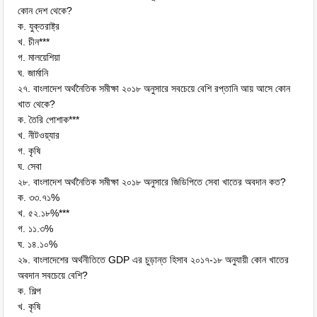
কোন দেশ থেকে?
ক. যুক্তরাষ্ট্র
খ. চীন***
গ. মালয়েশিয়া
ঘ. জার্মানি
২৭. বাংলাদেশ অর্থনৈতিক সমীক্ষা ২০১৮ অনুসারে সবচেয়ে বেশি রপ্তানি আয় আসে কোন
খাত থেকে?
ক. তৈরি পোশাক***
খ. নীটওয়্যার
গ. কৃষি
ঘ. সেবা
২৮. বাংলাদেশ অর্থনৈতিক সমীক্ষা ২০১৮ অনুসারে জিডিপিতে সেবা খাতের অবদান কত?
ক. ৩৩.৭১%
খ. ৫২.১৮%***
গ. ১১.৩%
ঘ. ১৪.১০%
২৯. বাংলাদেশের অর্থনীতিতে GDP এর চুড়ান্ত হিসাব ২০১৭-১৮ অনুযায়ী কোন খাতের
অবদান সবচেয়ে বেশি?
ক. শিল্প
খ. কৃষি