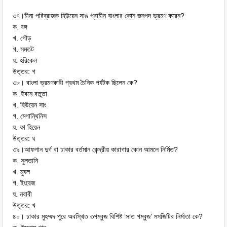
৩৭।চীনা পরিব্রাজক হিউয়েন সাঙ প্রাচীন বাংলার কোন জনপদ ভ্রমণ করেন?
ক. বঙ্গ
খ. গৌড়
গ. সমতট
ঘ. হরিকেল
উত্তর: গ
৩৮। বাংলা ভ্রমণকারী প্রথম চৈনিক পর্যটক ছিলেন কে?
ক. ইবনে বতুতা
খ. হিউয়েন সাং
গ. মেগান্থিনিস
ঘ. ফা হিয়েন
উত্তর: ঘ
৩৯।আফগান দুর্গ বা ঢাকার বর্তমান কেন্দ্রীয় কারাগার কোন আমলে নির্মিত?
ক. সুলতানি
খ. মুঘল
গ. ইংরেজ
ঘ. নবাবী
উত্তর: খ
৪০। ঢাকার মুহম্মদ পুরে অবস্থিত ৩গম্বুজ বিশিষ্ট ‘সাত গম্বুজ’ মসজিটির নির্মাতা কে?