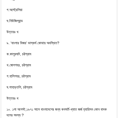
গ.অস্ট্রেলিয়া
ঘ.নিউজিল্যান্ড
উত্তরঃ খ
৯. ‘বাংলার বিজয়’ ভাস্কর্য কোথায় অবস্থিত?
ক.কালুরঘাট, চট্টগ্রাম
খ.ষোলশহর, চট্টগ্রাম
গ.হালিশহর, চট্টগ্রাম
ঘ.পাহাড়তলি, চট্টগ্রাম
উত্তরঃ খ
১০. ১লা আগস্ট,১৯৭১ সালে বাংলাদেশের জন্য কনসার্ট-খ্যাত জর্জ হ্যারিসন কোন বাদক
দলের সদস্য ?