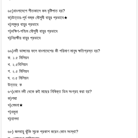
৬৫)বাংলাদেশে শীতকালে কম বৃষ্টিপাত হয়?
ক)উত্তর-পূর্ব শুষ্ক মৌসুমী বায়ুর প্রভাবে★
খ)সমুদ্র বায়ুর প্রভাবে
গ)দক্ষিণ-পশ্চিম মৌসুমী বায়ুর প্রভাবে
ঘ)নিরক্ষীয় বায়ুর প্রভাবে
৬৬)নদী ভাঙ্গনের ফলে বাংলাদেশের কী পরিমাণ মানুষ ক্ষতিগ্রস্ত হয়?
ক. ১.৫ মিলিয়ন
খ. ২.৫বিলিয়ন
গ. ২.৫ মিলিয়ন
ঘ. ৩.৫ মিলিয়ন
উত্তর: ক
৬৭)কোন নদী থেকে রুই মাছের নিষিক্ত ডিম সংগ্রহ করা হয়?
ক)পদ্মা
খ)মেঘনা★
গ)যমুনা
ঘ)হালদা
৬৮) জলবায়ু ঝুঁকি সূচক প্রকাশ করেন কোন সংস্থা?