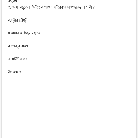
উত্তর:গ
৩. ভাষা আন্দোলনভিত্তিক প্রথম পত্রিকার সম্পাদকের নাম কী?
ক.মুনীর চৌধুরী
খ.হাসান হাফিজুর রহমান
গ.শামসুর রাহমান
ঘ.গাজীউল হক
উত্তরঃ খ