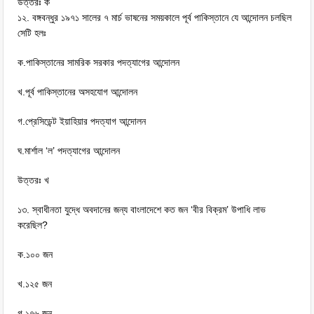
উত্তরঃ ক
১২. বঙ্গবন্ধুর ১৯৭১ সালের ৭ মার্চ ভাষনের সময়কালে পূর্ব পাকিস্তানে যে আন্দোলন চলছিল
সেটি হলঃ
ক.পাকিস্তানের সামরিক সরকার পদত্যাগের আন্দোলন
খ.পূর্ব পাকিস্তানের অসহযোগ আন্দোলন
গ.প্রেসিডেন্ট ইয়াহিয়ার পদত্যাগ আন্দোলন
ঘ.মার্শাল ‘ল’ পদত্যাগের আন্দোলন
উত্তরঃ খ
১৩. স্বাধীনতা যুদ্ধে অবদানের জন্য বাংলাদেশে কত জন ‘বীর বিক্রম’ উপাধি লাভ
করেছিল?
ক.১০০ জন
খ.১২৫ জন
গ.১৭৬ জন