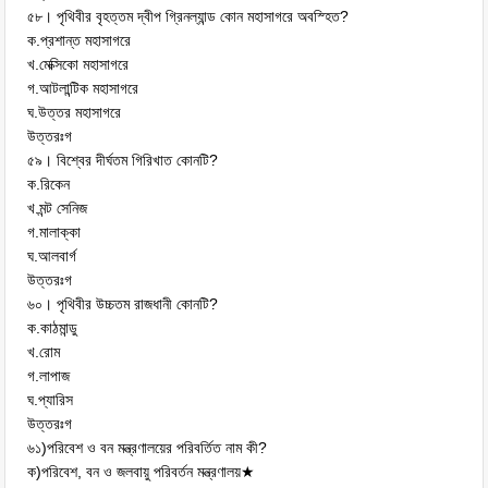
৫৮। পৃথিবীর বৃহত্তম দ্বীপ গ্রিনল্যান্ড কোন মহাসাগরে অবস্হিত?
ক.প্রশান্ত মহাসাগরে
খ.মেক্সিকো মহাসাগরে
গ.আটলান্টিক মহাসাগরে
ঘ.উত্তর মহাসাগরে
উত্তরঃগ
৫৯। বিশ্বের দীর্ঘতম গিরিখাত কোনটি?
ক.রিকেন
খ.মন্ট সেনিজ
গ.মালাক্কা
ঘ.আলবার্গ
উত্তরঃগ
৬০। পৃথিবীর উচ্চতম রাজধানী কোনটি?
ক.কাঠমান্ডু
খ.রোম
গ.লাপাজ
ঘ.প্যারিস
উত্তরঃগ
৬১)পরিবেশ ও বন মন্ত্রণালয়ের পরিবর্তিত নাম কী?
ক)পরিবেশ, বন ও জলবায়ু পরিবর্তন মন্ত্রণালয়★