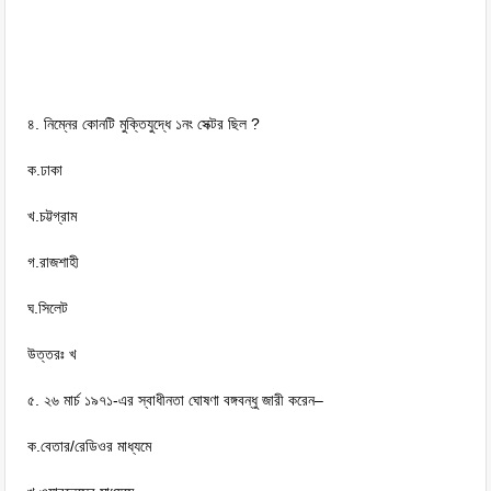
৪. নিম্নের কোনটি মুক্তিযুদ্ধে ১নং সেক্টর ছিল ?
ক.ঢাকা
খ.চট্টগ্রাম
গ.রাজশাহী
ঘ.সিলেট
উত্তরঃ খ
৫. ২৬ মার্চ ১৯৭১-এর স্বাধীনতা ঘোষণা বঙ্গবন্ধু জারী করেন–
ক.বেতার/রেডিওর মাধ্যমে