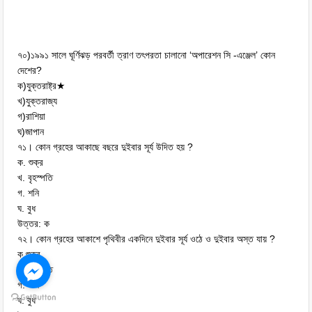
৭০)১৯৯১ সালে ঘূর্ণিঝড় পরবর্তী ত্রাণ তৎপরতা চালানো ‘অপারেশন সি -এঞ্জেল’ কোন
দেশের?
ক)যুক্তরাষ্ট্র★
খ)যুক্তরাজ্য
গ)রাশিয়া
ঘ)জাপান
৭১। কোন গ্রহের আকাছে বছরে দুইবার সূর্য উদিত হয় ?
ক. শুক্র
খ. বৃহস্পতি
গ. শনি
ঘ. বুধ
উত্তর: ক
৭২। কোন গ্রহের আকাশে পৃথিবীর একদিনে দুইবার সূর্য ওঠে ও দুইবার অস্ত যায় ?
ক.শুক্র
খ. বৃহস্পতি
গ. শনি
ঘ. বুধ