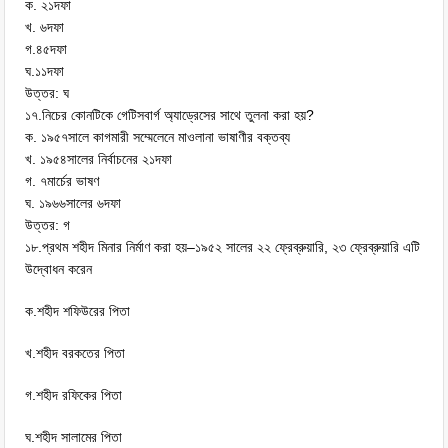
ক. ২১দফা
খ. ৬দফা
গ.৪৫দফা
ঘ.১১দফা
উত্তর: ঘ
১৭.নিচের কোনটিকে গেটিসবার্গ অ্যাড্রেসের সাথে তুলনা করা হয়?
ক. ১৯৫৭সালে কাগমারী সম্মেলেনে মাওলানা ভাষাণীর বক্তব্য
খ. ১৯৫৪সালের নির্বাচনের ২১দফা
গ. ৭মার্চের ভাষণ
ঘ. ১৯৬৬সালের ৬দফা
উত্তর: গ
১৮.প্রথম শহীদ মিনার নির্মাণ করা হয়–১৯৫২ সালের ২২ ফ্রেব্রুয়ারি, ২৩ ফ্রেব্রুয়ারি এটি
উদ্বোধন করেন
ক.শহীদ শফিউরের পিতা
খ.শহীদ বরকতের পিতা
গ.শহীদ রফিকের পিতা
ঘ.শহীদ সালামের পিতা