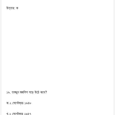
উত্তর: ক
১৯. তমদ্দুন মজলিশ গড়ে উঠে কবে?
ক.২ সেপ্টেম্বর ১৯৪৮
খ.২ সেপ্টেম্বর ১৯৪৭