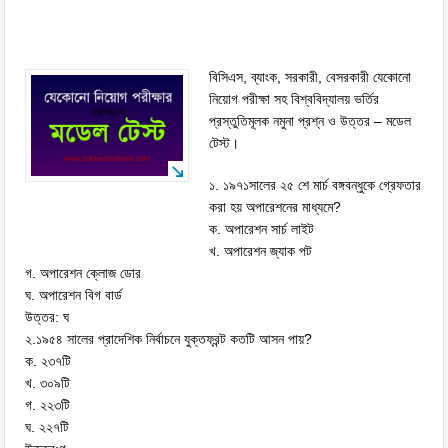
বিসিএস, ব্যাংক, সরকারী, বেসরকারী যেকোনো
নিয়োগ পরীক্ষা সহ বিশ্ববিদ্যালয় ভর্তির
প্রস্তুতিমূলক নমুনা প্রশ্ন ও উত্তর – মডেল
টেস্ট।
১. ১৯৭১সালের ২৫ শে মার্চ বঙ্গবন্ধুকে গ্রেফতার
করা হয় অপারেশনের মাধ্যমে?
ক. অপারেশন সার্চ লাইট
খ. অপারেশন জ্যাক পট
গ. অপারেশন ক্লোজ ডোর
ঘ. অপারেশন বিগ বার্ড
উত্তর: ঘ
২.১৯৫৪ সালের প্রাদেশিক নির্বাচনে যুক্তফ্রন্ট কতটি আসন পায়?
ক. ২৩৭টি
খ. ৩০৯টি
গ. ২২৩টি
ঘ. ২২৭টি