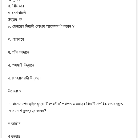
গ. বিডিআর
ঘ. সেনাবাহিনী
উত্তর: ক
৮. জেনারেল নিয়াজী কোথায় আত্নসমর্পণ করেন ?
ক. লালবাগে
খ. পল্টন ময়দানে
গ. ওসমানী উদ্যানে
ঘ. সোহরাওয়ার্দী উদ্যানে
উত্তরঃ ঘ
৮. বাংলাদেশের মুক্তিযুদ্ধে ‘বীরপ্রতীক’ প্রাপ্ত একমাত্র বিদেশী নাগরিক ওডারল্যান্ড
কোন দেশে জন্মগ্রহন করেন?
ক.জার্মানি
খ.হল্যান্ড