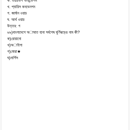
ক. ওয়াচডগ ফাউন্ডেশন
খ. প্যারিস কনভেনশন
গ. জার্মান ওয়াচ
ঘ. আর্থ ওয়াচ
উত্তর: গ
৬৯)বাংলাদেশে অাঘাত হানা সর্বশেষ ঘূর্ণিঝড়ের নাম কী?
ক)রোয়ানো
খ)অাইলা
গ)মোরা★
ঘ)নার্গিস