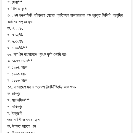
গ. সেবা***
ঘ. শিল্প ও কৃষি
৩০. ৭ম পঞ্চবার্ষিকী পরিকল্পনা মেয়াদে প্রতিবছর বাংলাদেশের গড় প্রকৃত জিডিপি প্রবৃদ্ধি
অর্জনের লক্ষ্যমাত্রা —-
ক. ৭.০০%
খ. ৭.১২%
খ. ৭.৩০%
ঘ. ৭.৪০%***
৩১. স্বাধীন বাংলাদেশে প্রথম কৃষি শুমারি হয়-
ক. ১৯৭৭ সালে***
খ. ১৯৮৪ সালে
গ. ১৯৯৬ সালে
ঘ. ২০০৮ সালে
৩২. বাংলাদেশ মৎস্য গবেষণা ইন্সটিটিউটের অবস্থান-
ক. চাঁদপুর
খ. ময়মনসিংহ***
গ. ফরিদপুর
ঘ. ঈশ্বরদী
৩৩. বর্ণালী ও শুভ্রা হলো-
ক. উন্নত জাতের ধান
খ. উন্নত জাতের গম