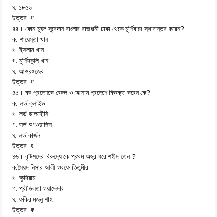
ঘ. ১৮৫৬
উত্তর: গ
৪৪। কোন মুঘল সুবেদান বাংলার রাজধানী ঢাকা থেকে মুর্শিবাদে স্থানান্তর করেন?
ক. শায়েস্তা খান
খ. ইসলাম খান
গ. মুর্শিদকুলি খান
ঘ. আওরঙ্গজেব
উত্তর: গ
৪৫। বঙ্গ প্রদেশকে বেঙ্গল ও আসাম প্রদেশে বিভক্ত করেন কে?
ক. লর্ড ক্লাইভ
খ. লর্ড ডালহৌসি
গ. লর্ড কণওয়ালিস
ঘ. লর্ড কার্জন
উত্তর: ঘ
৪৬। বৃটিশদের বিরুদ্ধে কে প্রথম অস্ত্র ধরে শহীদ হোন ?
ক.সৈয়দ নিসার আলী ওরফে তিতুমীর
খ. ক্ষুদিরাম
গ. প্রীতিলতা ওয়াদ্দেদার
ঘ. ফকির মজনু শাহ
উত্তর: ক