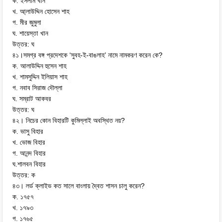
ক. ইসলাম খান
খ. আ্লাউদ্দিন হোসেন শাহ
গ. মীর জুমুলা
ঘ. শায়েস্তা খান
উত্তর: ঘ
৪১।সমগ্র বঙ্গ প্রদেশকে ‘সুবহ-ই-বাঙলাহ’ নামে নামকরণ করেন কে?
ক. আলাউদ্দিন হুসেন শাহ
খ. শামসুদ্দিন ইলিয়াস শাহ
গ. নবাব সিরাজ দৌল্লা
ঘ. সম্রাট আকবর
উত্তর: ঘ
৪২। নিচের কোন বিহারটি কুমিল্লাই অবস্থিত নয়?
ক. ভাসু বিহার
খ. ভোজ বিহার
গ. আনন্দ বিহার
ঘ.শালবন বিহার
উত্তর: ক
৪৩। লর্ড ক্লাইভ কত সালে বাংলায় দ্বৈত শাসন চালু করেন?
ক. ১৭৫৭
খ. ১৭৯৩
গ. ১৭৬৫