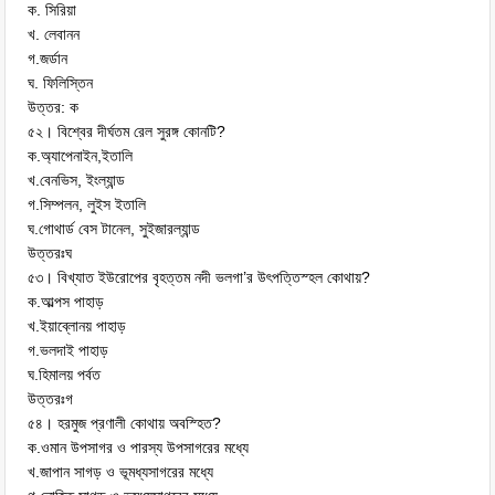
ক. সিরিয়া
খ. লেবানন
গ.জর্ডান
ঘ. ফিলিস্তিন
উত্তর: ক
৫২। বিশ্বের দীর্ঘতম রেল সুরঙ্গ কোনটি?
ক.অ্যাপেনাইন,ইতালি
খ.বেনভিস, ইংল্যান্ড
গ.সিম্পলন, লুইস ইতালি
ঘ.গোথার্ড বেস টানেল, সুইজারল্যান্ড
উত্তরঃঘ
৫৩। বিখ্যাত ইউরোপের বৃহত্তম নদী ভলগা’র উৎপত্তিস্হল কোথায়?
ক.আল্পস পাহাড়
খ.ইয়াব্লোনয় পাহাড়
গ.ভলদাই পাহাড়
ঘ.হিমালয় পর্বত
উত্তরঃগ
৫৪। হরমুজ প্রণালী কোথায় অবস্হিত?
ক.ওমান উপসাগর ও পারস্য উপসাগরের মধ্যে
খ.জাপান সাগড় ও ভূমধ্যসাগরের মধ্যে