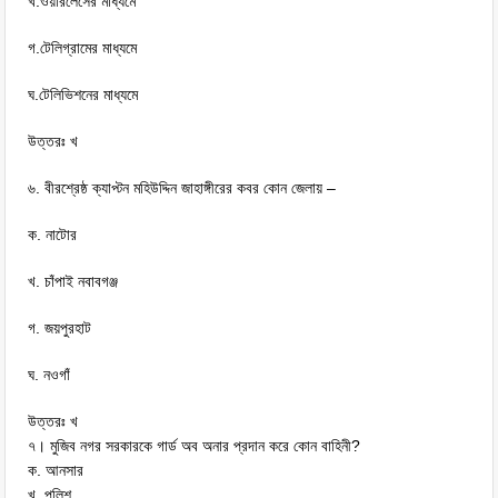
খ.ওয়ারলেসের মাধ্যমে
গ.টেলিগ্রামের মাধ্যমে
ঘ.টেলিভিশনের মাধ্যমে
উত্তরঃ খ
৬. বীরশ্রেষ্ঠ ক্যাপ্টন মহিউদ্দিন জাহাঙ্গীরের কবর কোন জেলায় –
ক. নাটোর
খ. চাঁপাই নবাবগঞ্জ
গ. জয়পুরহাট
ঘ. নওগাঁ
উত্তরঃ খ
৭। মুজিব নগর সরকারকে গার্ড অব অনার প্রদান করে কোন বাহিনী?
ক. আনসার
খ. পুলিশ