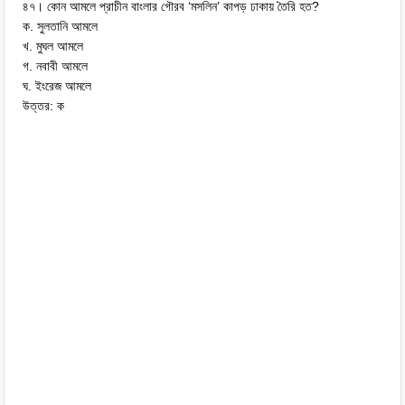
৪৭। কোন আমলে প্রাচীন বাংলার গৌরব ‘মসলিন’ কাপড় ঢাকায় তৈরি হত?
ক. সুলতানি আমলে
খ. মুঘল আমলে
গ. নবাবী আমলে
ঘ. ইংরেজ আমলে
উত্তর: ক