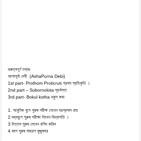
গুরুত্বপূর্ণ তথ্যঃ
আশাপূর্না দেবী (AshaPurna Debi)
1st part- Prothom Proticruti প্রথম প্রতিকৃতি ।
2nd part – Subornolota সূবর্নলতা
3rd part- Bokul kotha বকুল কথা
1. আধুনিক যুগে পুরুষ পরীক্ষ লেখেন হরপ্রসাদ রায়
2.মধ্যযুগে পুরুষ পরীক্ষা লিখেন বিদ্যাপতি ।
3.উত্তম পুরুষ লেখেন রশিদ করিম
4.কাল পুরুষ সমরেশ মুজুমদার