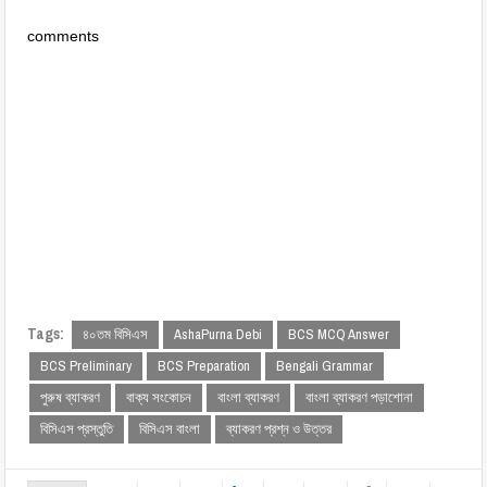
comments
Tags:
৪০তম বিসিএস
AshaPurna Debi
BCS MCQ Answer
BCS Preliminary
BCS Preparation
Bengali Grammar
পুরুষ ব্যাকরণ
বাক্য সংকোচন
বাংলা ব্যাকরণ
বাংলা ব্যাকরণ পড়াশোনা
বিসিএস প্রস্তুতি
বিসিএস বাংলা
ব্যাকরণ প্রশ্ন ও উত্তর