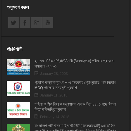
অনুসরণ করুন
পাঁচমিশালী
২৪ তম বিসিএস প্রি‌লি‌মিনারী (নৈব্যত্তিক) পরীক্ষার প্রশ্ন ও
সমাধান -২০০৩
January 28, 2003
প্রবাসী কল্যাণ ব্যাংক – এ ‘সহকারি প্রোগ্রামার’ পদে নিয়োগ
MCQ পরীক্ষার সময়সূচী প্রকাশ
January 11, 2018
মহিলা ও শিশু বিষয়ক মন্ত্রণালয় এর অধীনে ১৪৮১ পদে বিশাল
নিয়োগ বিজ্ঞপ্তি প্রকাশ
February 14, 2018
বাংলাদেশ পাট গবেষণা ইনস্টিটিউট (বিজেআরআই) এর অফিস
সহকারী কাম কম্পিউটার অপারেটর পদে নিয়োগ লিখিত পরীক্ষার