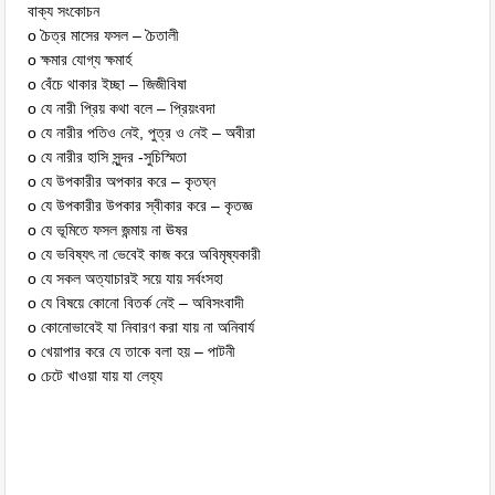
বাক্য সংকোচন
o চৈত্র মাসের ফসল – চৈতালী
o ক্ষমার যোগ্য ক্ষমার্হ
o বেঁচে থাকার ইচ্ছা – জিজীবিষা
o যে নারী প্রিয় কথা বলে – প্রিয়ংবদা
o যে নারীর পতিও নেই, পুত্র ও নেই – অবীরা
o যে নারীর হাসি সুন্দর -সুচিস্মিতা
o যে উপকারীর অপকার করে – কৃতঘ্ন
o যে উপকারীর উপকার স্বীকার করে – কৃতজ্ঞ
o যে ভূমিতে ফসল জন্মায় না ঊষর
o যে ভবিষ্যৎ না ভেবেই কাজ করে অবিমৃষ্যকারী
o যে সকল অত্যাচারই সয়ে যায় সর্বংসহা
o যে বিষয়ে কোনো বিতর্ক নেই – অবিসংবাদী
o কোনোভাবেই যা নিবারণ করা যায় না অনিবার্য
o খেয়াপার করে যে তাকে বলা হয় – পাটনী
o চেটে খাওয়া যায় যা লেহ্য