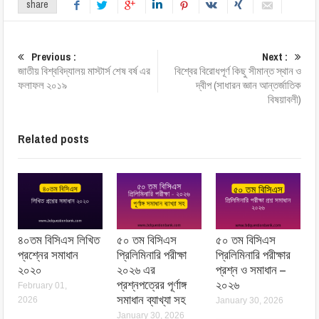
share
Previous :
Next :
জাতীয় বিশ্ববিদ্যালয় মাস্টার্স শেষ বর্ষ এর
বিশ্বের বিরোধপূর্ণ কিছু সীমান্ত স্থান ও
ফলাফল ২০১৯
দ্বীপ (সাধারন জ্ঞান আন্তর্জাতিক
বিষয়াবলী)
Related posts
৪০তম বিসিএস লিখিত
৫০ তম বিসিএস
৫০ তম বিসিএস
প্রশ্নের সমাধান
প্রিলিমিনারি পরীক্ষা
প্রিলিমিনারি পরীক্ষার
২০২০
২০২৬ এর
প্রশ্ন ও সমাধান –
প্রশ্নপত্রের পূর্ণাঙ্গ
২০২৬
February 01,
সমাধান ব্যাখ্যা সহ
2026
January 30, 2026
January 30, 2026