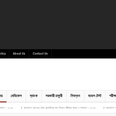
olicy
About Us
Contact Us
ালয়
মেডিকেল
ব্যাংক
সরকারী চাকুরী
নিবন্ধন
মডেল টেস্ট
পরীক্ষ
বাংলাদেশ রেলওয়ে ট্রেন এক্সামিনার পদে নিয়োগ পরীক্ষার প্রশ্ন ও সমাধান – ২০২৬
বাংলাদেশ গম ও ভুট্টা গবেষণ