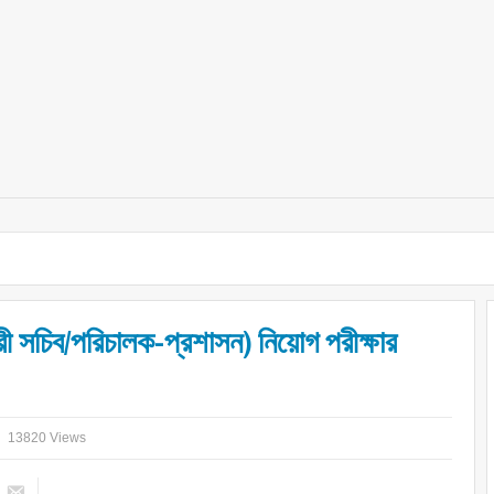
ারী সচিব/পরিচালক-প্রশাসন) নিয়োগ পরীক্ষার
13820 Views