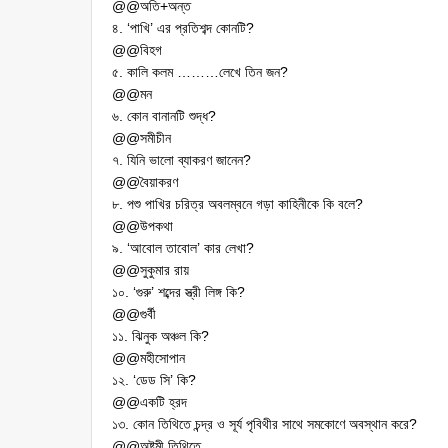
@@অতি+অন্ত
৪. ‘পাখি’ এর প্রতিশব্দ কোনটি?
@@বিহগ
৫. কালি কলম ………লেখে তিন জন?
@@মন
৬. কোন বানানটি শুদ্ধ?
@@সমীচীন
৭. যিনি ভালো ব্যাকরণ জানেন?
@@বৈয়াকরণ
৮. পশু পাখির চরিত্র অবলম্বনে গড়া কাহিনীকে কি বলে?
@@উপকথা
৯. ‘আবোল তাবোল’ কার লেখা?
@@সুকুমার রায়
১০. ‘গুরু’ শব্দের স্ত্রী লিঙ্গ কি?
@@গুর্বী
১১. ঝিনুক অঞ্চল কি?
@@মহীসোপান
১২. ‘ডেড সি’ কি?
@@একটি হ্রদ
১৩. কোন তিথিতে চন্দ্র ও সূর্য পৃবিথীর সাথে সমকোণে অবস্থান করে?
@@অষ্টমী তিথিতে