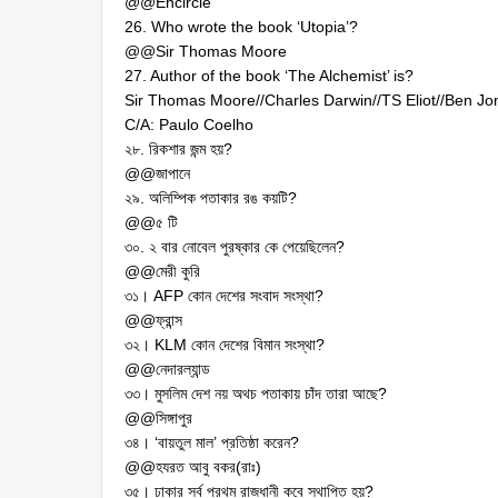
@@Encircle
26. Who wrote the book ‘Utopia’?
@@Sir Thomas Moore
27. Author of the book ‘The Alchemist’ is?
Sir Thomas Moore//Charles Darwin//TS Eliot//Ben J
C/A: Paulo Coelho
২৮. রিকশার জন্ম হয়?
@@জাপানে
২৯. অলিম্পিক পতাকার রঙ কয়টি?
@@৫ টি
৩০. ২ বার নোবেল পুরষ্কার কে পেয়েছিলেন?
@@মেরী কুরি
৩১। AFP কোন দেশের সংবাদ সংস্থা?
@@ফ্রান্স
৩২। KLM কোন দেশের বিমান সংস্থা?
@@নেদারল্যান্ড
৩৩। মুসলিম দেশ নয় অথচ পতাকায় চাঁদ তারা আছে?
@@সিঙ্গাপুর
৩৪। ‘বায়তুল মাল’ প্রতিষ্ঠা করেন?
@@হযরত আবু বকর(রাঃ)
৩৫। ঢাকার সর্ব প্রথম রাজধানী কবে স্থাপিত হয়?