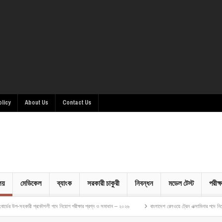
olicy
About Us
Contact Us
ালয়
মেডিকেল
ব্যাংক
সরকারী চাকুরী
নিবন্ধন
মডেল টেস্ট
পরীক্ষ
 প্রকৌশলী পদে নিয়োগ পরীক্ষার প্রশ্ন ও সমাধান – ২০২৬
বাংলাদেশ রেলওয়ে ট্রেন এক্সামিনার পদে নিয়োগ পরীক্ষার প্রশ