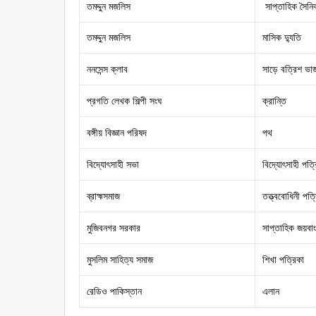
তমদ্দুন মজলিস
সাপ্তাহিক সৈনি
তমদ্দুন মজলিস
মাসিক দ্যুতি
ননসেন্স ক্লাব
সাড়ে বত্রিশ ভা
প্রগতি লেখক শিল্পী সংঘ
ক্রান্তি
বঙ্গীয় বিজ্ঞান পরিষদ
পথ
বিদ্যোৎসাহী সভা
বিদ্যোৎসাহী পত্
ব্রাহ্মসমাজ
তত্ত্ববোধিনী পত্
মুজিবনগর সরকার
সাপ্তাহিক জয়বাং
মুসলিম সাহিত্য সমাজ
শিখা পত্রিকা
রেডিও পাকিস্তান
এলান