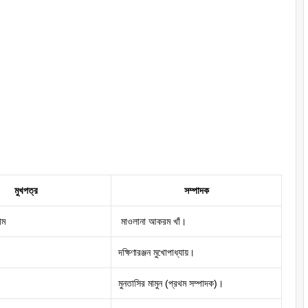
মুখপত্র
সম্পাদক
াম
মাওলানা আকরম খাঁ।
দক্ষিণারঞ্জন মুখোপাধ্যায়।
মুনতাসির মামুন (প্রথম সম্পাদক)।