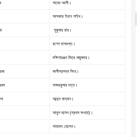
ক
শাহেদ আলী।
আসকার ইবনে শাইখ।
জা
সুকুমার রায়।
রণেশ দাশগুপ্ত।
দক্ষিণারঞ্জন মিত্র মজুমদার।
রিকা
কালীপ্রসন্ন সিংহ।
রিকা
অক্ষরকুমার দত্ত।
লা
আব্দুল মান্নান।
আবুল হুসেন (প্রথম সংখ্যা)।
শাহাদাৎ হোসেন।