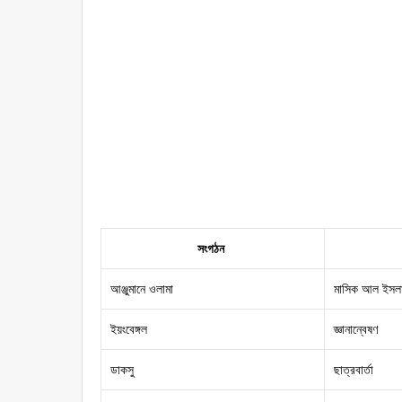
সংগঠন
আঞ্জুমানে ওলামা
মাসিক আল ইসল
ইয়ংবেঙ্গল
জ্ঞানান্বেষণ
ডাকসু
ছাত্রবার্তা