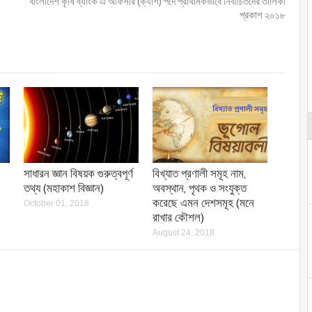
বাংলাদেশ কৃষি ব্যাংক এ অফিসার (ক্যাশ) পদে প্রাথমিকভাবে নির্বাচিতদের তালিকা
প্রকাশ ২০১৮
সাধারন জ্ঞান বিষয়ক গুরুত্বপূর্ণ
বিখ্যাত প্রণালী সমূহ নাম,
তথ্য (মহাকাশ বিজ্ঞান)
অবস্থান, পৃথক ও সংযুক্ত
করেছে এমন দেশসমূহ (মনে
October 01, 2018
রাখার কৌশল)
August 24, 2018