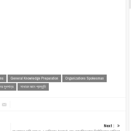
ons
General Knowledge Preparation
Organizations Spokesman
ের মুখপাত্র
সাধারন জ্ঞান প্রস্তুতি
Next :