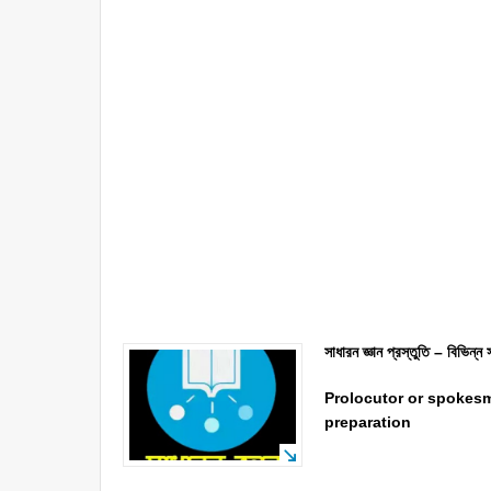
সাধারন জ্ঞান প্রস্তুতি – বিভিন্ন
Prolocutor or spokesm
preparation