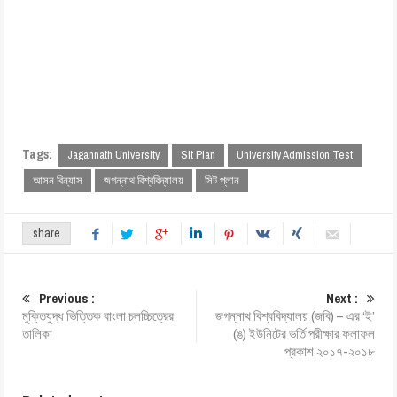
Tags:
Jagannath University
Sit Plan
University Admission Test
আসন বিন্যাস
জগন্নাথ বিশ্ববিদ্যালয়
সিট প্লান
share
Previous :
Next :
মুক্তিযুদ্ধ ভিত্তিক বাংলা চলচ্চিত্রের
জগন্নাথ বিশ্ববিদ্যালয় (জবি) – এর ‘ই’
তালিকা
(ঙ) ইউনিটের ভর্তি পরীক্ষার ফলাফল
প্রকাশ ২০১৭-২০১৮