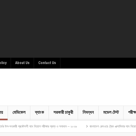
olicy
About Us
Contact Us
ালয়
মেডিকেল
ব্যাংক
সরকারী চাকুরী
নিবন্ধন
মডেল টেস্ট
পরীক্ষ
ৌশলী পদে নিয়োগ পরীক্ষার প্রশ্ন ও সমাধান – ২০২৬
বাংলাদেশ রেলওয়ে ট্রেন এক্সামিনার পদে নিয়োগ পরীক্ষার প্রশ্ন ও স