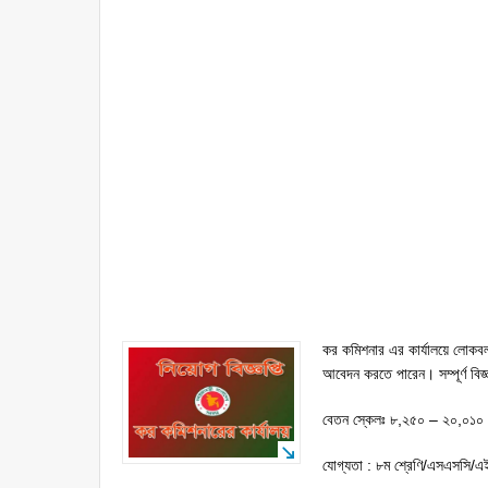
কর কমিশনার এর কার্যালয়ে লোকবল 
আবেদন করতে পারেন। সম্পূর্ণ বিজ্ঞ
বেতন স্কেলঃ ৮,২৫০ – ২০,০১০ 
যোগ্যতা : ৮ম শ্রেণি/এসএসসি/এ