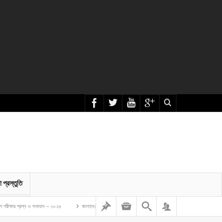
া প্রস্তুতি
মাধান – ২০২৬
বাংলাদেশ গম ও ভুট্টা গবেষণা ইনস্টিটিউট এর অফিস সহকারী কাম কম্পিউটার মুদ্রাক্ষরিক নিয়োগ লিখিত প্র