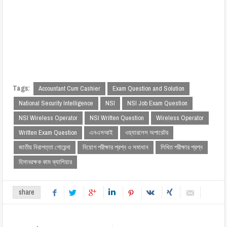
Tags:
Accountant Cum Cashier
Exam Question and Solution
National Security Intelligence
NSI
NSI Job Exam Question
NSI Wireless Operator
NSI Written Question
Wireless Operator
Written Exam Question
এনএসআই
ওয়্যারলেস অপারেটর
জাতীয় নিরাপত্তা গোয়েন্দা
নিয়োগ পরীক্ষার প্রশ্ন ও সমাধান
লিখিত পরীক্ষার প্রশ্ন
হিসাবরক্ষক কাম ক্যাশিয়ার
share