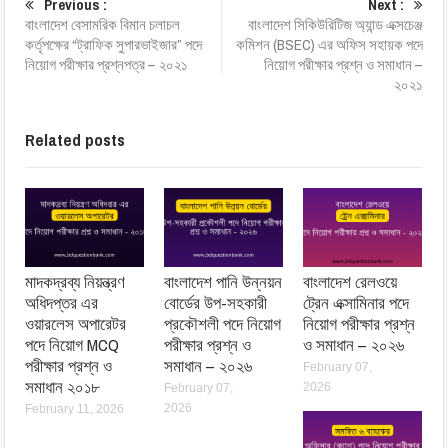
Previous :
Next :
বাংলাদেশ বেসামরিক বিমান চলাচল
বাংলাদেশ সিকিউরিটিজ অ্যান্ড এক্সচেঞ্জ
কর্তৃপক্ষের “ট্রাফিক সুপারভাইজার” পদে
কমিশন (BSEC) এর অফিস সহায়ক পদে
নিয়োগ পরীক্ষার প্রশ্নপত্র – ২০২১
নিয়োগ পরীক্ষার প্রশ্ন ও সমাধান –
২০২১
Related posts
মাদকদ্রব্য নিয়ন্ত্রণ
বাংলাদেশ পানি উন্নয়ন
বাংলাদেশ রেলওয়ে
অধিদপ্তর এর
বোর্ডের উপ-সহকারী
ট্রেন এক্সামিনার পদে
ওয়ারলেস অপারেটর
প্রকৌশলী পদে নিয়োগ
নিয়োগ পরীক্ষার প্রশ্ন
পদে নিয়োগ MCQ
পরীক্ষার প্রশ্ন ও
ও সমাধান – ২০২৬
পরীক্ষার প্রশ্ন ও
সমাধান – ২০২৬
February 07,
সমাধান ২০১৮
2026
February 07,
2026
February 11, 2026