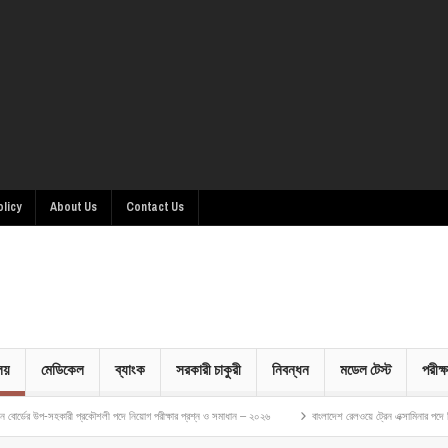
olicy
About Us
Contact Us
ালয়
মেডিকেল
ব্যাংক
সরকারী চাকুরী
নিবন্ধন
মডেল টেস্ট
পরীক্ষ
হকারী প্রকৌশলী পদে নিয়োগ পরীক্ষার প্রশ্ন ও সমাধান – ২০২৬
বাংলাদেশ রেলওয়ে ট্রেন এক্সামিনার পদে নিয়োগ পরীক্ষার