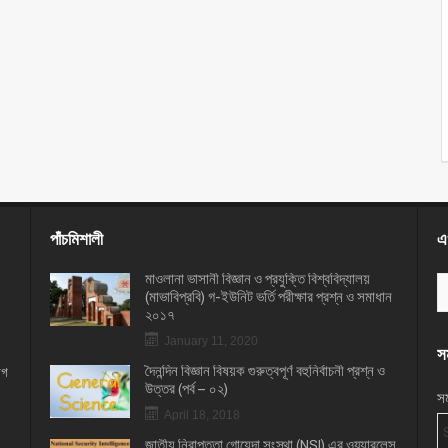
পাঁচমিশালী
এখ
মাওলানা ভাসানী বিজ্ঞান ও প্রযুক্তি বিশ্ববিদ্যালয়
(মাভাবিপ্রবি) গ-ইউনিট ভর্তি পরীক্ষার প্রশ্ন ও সমাধান
২০১৭
January 11, 2020
সম
দৈনন্দিন বিজ্ঞান বিষয়ক গুরুত্বপূর্ণ বহুনির্বাচনী প্রশ্ন ও
োগ
উত্তর (পর্ব – ০২)
সম
April 18, 2018
জাতীয় নিরাপত্তা গোয়েন্দা সংস্থা (NSI) এর ওয়্যারলেস