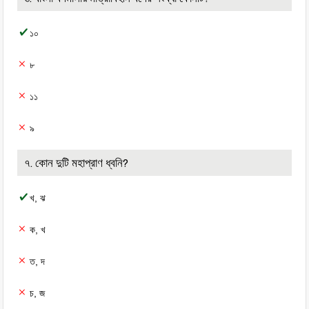
১০
৮
১১
৯
৭. কোন দুটি মহাপ্রাণ ধ্বনি?
খ, ঝ
ক, খ
ত, দ
চ, জ