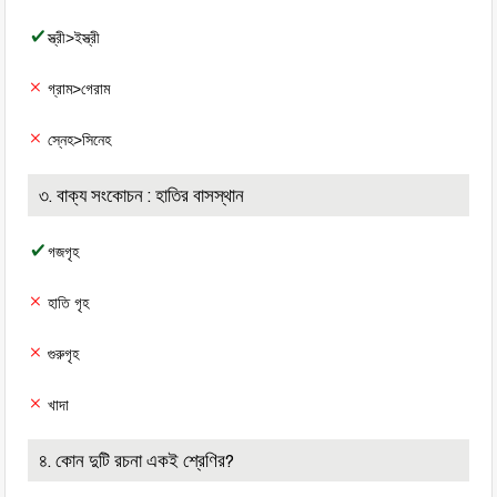
স্ত্রী>ইস্ত্রী
গ্রাম>গেরাম
স্নেহ>সিনেহ
৩. বাক্য সংকোচন : হাতির বাসস্থান
গজগৃহ
হাতি গৃহ
গুরুগৃহ
খাদা
৪. কোন দুটি রচনা একই শ্রেণির?