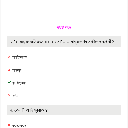
বাংলা অংশ
১. ”যা সহজে অতিক্রম করা যায় না” – এ বাক্যাংশের সংক্ষিপ্ত রূপ কী?
অনতিক্রম্য
অলঙ্ঘ্য
দূরতিক্রম্য
দুর্গম
২. কোনটি আদি স্বরাগম?
রত্ন>রতন