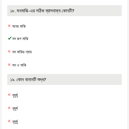
১৮. মনমাঝি-এর সঠিক ব্যাসবাক্য কোনটি?
মনের মাঝি
মন রূপ মাঝি
মন মাঝির ন্যায়
মন ও মাঝি
১৯. কোন বানানটি শুদ্ধ?
মুমুর্ষূ
মূমূর্ষ
মূমূর্ষু