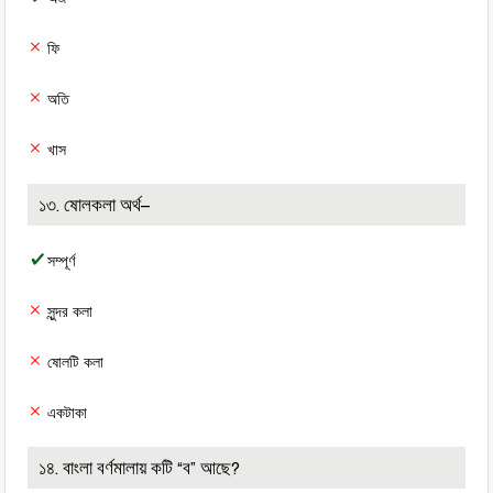
ফি
অতি
খাস
১৩. ষোলকলা অর্থ–
সম্পূর্ণ
সুন্দর কলা
ষোলটি কলা
একটাকা
১৪. বাংলা বর্ণমালায় কটি “ব” আছে?