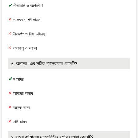
গীতাঞ্জলি ও অগ্নিবীণা
ডাকঘর ও শ্রীকান্ত
নীলদর্পণ ও বিষাদ-সিন্ধু
লালসালু ও বলাকা
৫. অনাদর -এর সঠিক ব্যাসবাক্য কোনটি?
ন আদর
আদরের অভাব
অনেক আদর
নাই আদর
৬. বাংলা বর্ণমালায় মাত্রাবিহীন বর্ণের সংখ্যা কোনটি?