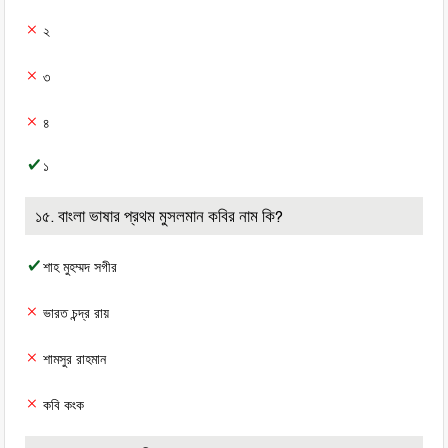
২
৩
৪
১
১৫. বাংলা ভাষার প্রথম মুসলমান কবির নাম কি?
শাহ মুহম্মদ সগীর
ভারত চন্দ্র রায়
শামসুর রাহমান
কবি কংক