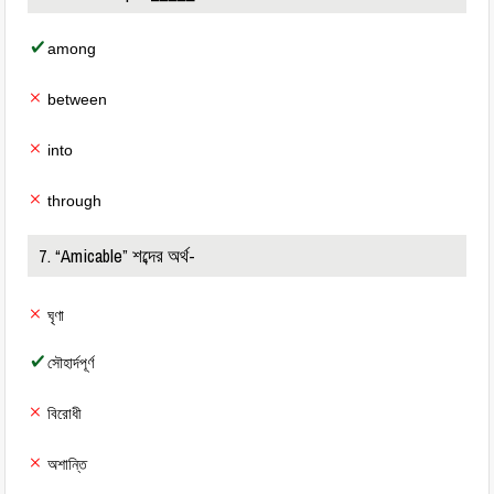
among
between
into
through
7. “Amicable” শব্দের অর্থ-
ঘৃণা
সৌহার্দপূর্ণ
বিরোধী
অশান্তি