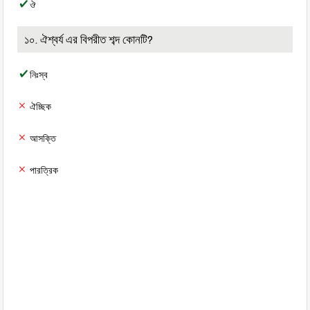
ঔ
১০. ঐশ্বর্য এর বিপরীত শব্দ কোনটি?
নিঃস্ব
ঐচ্ছিক
আসক্তি
পারত্রিক