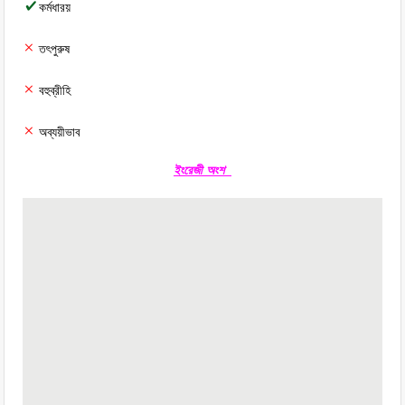
কর্মধারয়
তৎপুরুষ
বহুব্রীহি
অব্যয়ীভাব
ইংরেজী অংশ