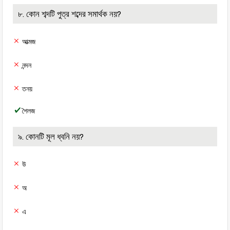
৮. কোন শব্দটি পুত্র শব্দের সমার্থক নয়?
আত্মজ
নন্দন
তনয়
শৈলজ
৯. কোনটি মূল ধ্বনি নয়?
উ
অ
এ