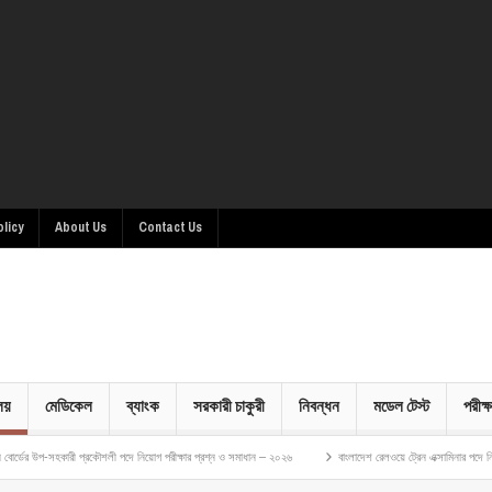
olicy
About Us
Contact Us
ালয়
মেডিকেল
ব্যাংক
সরকারী চাকুরী
নিবন্ধন
মডেল টেস্ট
পরীক্ষ
ারী প্রকৌশলী পদে নিয়োগ পরীক্ষার প্রশ্ন ও সমাধান – ২০২৬
বাংলাদেশ রেলওয়ে ট্রেন এক্সামিনার পদে নিয়োগ পরীক্ষার প