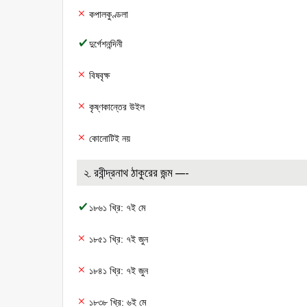
কপালকুণ্ডলা
দুর্গেশনন্দিনী
বিষবৃক্ষ
কৃষ্ণকান্তের উইল
কোনোটিই নয়
২. রবীন্দ্রনাথ ঠাকুরের জন্ম —-
১৮৬১ খ্রি: ৭ই মে
১৮৫১ খ্রি: ৭ই জুন
১৮৪১ খ্রি: ৭ই জুন
১৮৩৮ খ্রি: ৬ই মে