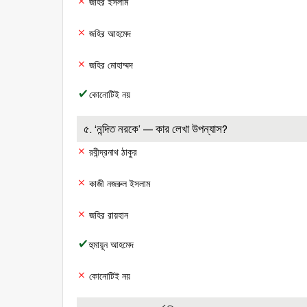
জহির ইসলাম
জহির আহমেদ
জহির মোহাম্মদ
কোনোটিই নয়
৫. ‘নন্দিত নরকে’ — কার লেখা উপন্যাস?
রবীন্দ্রনাথ ঠাকুর
কাজী নজরুল ইসলাম
জহির রায়হান
হুমায়ূন আহমেদ
কোনোটিই নয়