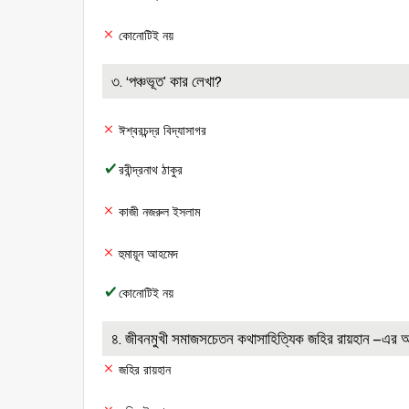
কোনোটিই নয়
৩. ‘পঞ্চভূত’ কার লেখা?
ঈশ্বরচন্দ্র বিদ্যাসাগর
রবীন্দ্রনাথ ঠাকুর
কাজী নজরুল ইসলাম
হুমায়ূন আহমেদ
কোনোটিই নয়
৪. জীবনমুখী সমাজসচেতন কথাসাহিত্যিক জহির রায়হান –এর
জহির রায়হান