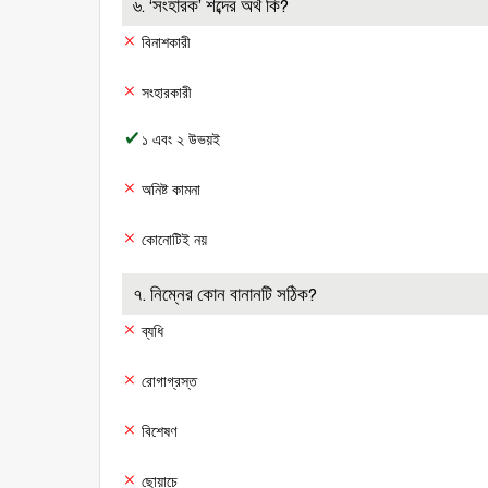
৬. ‘সংহারক’ শব্দের অর্থ কি?
বিনাশকারী
সংহারকারী
১ এবং ২ উভয়ই
অনিষ্ট কামনা
কোনোটিই নয়
৭. নিম্নের কোন বানানটি সঠিক?
ব্যধি
রোগাগ্রস্ত
বিশেষণ
ছোয়াচে