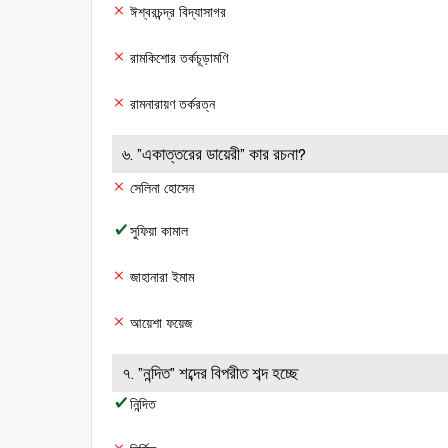
ঈশ্বরচন্দ্র বিদ্যাসাগর
রামকিশোর তর্কচূড়ামণি
রামনারায়ণ তর্করত্ন
৬. ”একাত্তরের ডায়েরী” কার রচনা?
সেলিনা হোসেন
সুফিয়া কামাল
জাহানারা ইমাম
আয়েশা ফয়েজ
৭. ”নন্দিত” শব্দের বিপরীত শব্দ হচ্ছে
নিন্দিত