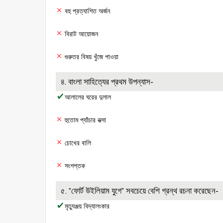
বহু প্রত্যাশিত অর্জন
বিরাট আয়োজন
গুরুতর বিষয় খুঁজে পাওয়া
৪. বাংলা সাহিত্যের প্রথম উপন্যাস-
আলালের ঘরের দুলাল
হুতোম প্যাঁচার নক্সা
চোখের বালি
সংশপ্তক
৫. ”ফোর্ট উইলিয়াম যুগে” সবচেয়ে বেশি গ্রন্থ রচনা করেছেন-
মৃত্যুঞ্জয় বিদ্যালংকার