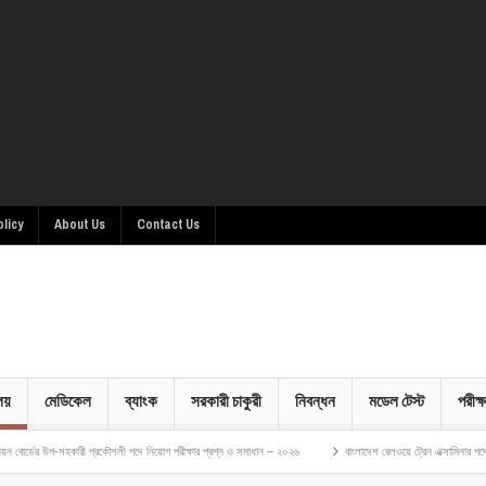
olicy
About Us
Contact Us
ালয়
মেডিকেল
ব্যাংক
সরকারী চাকুরী
নিবন্ধন
মডেল টেস্ট
পরীক্ষ
হকারী প্রকৌশলী পদে নিয়োগ পরীক্ষার প্রশ্ন ও সমাধান – ২০২৬
বাংলাদেশ রেলওয়ে ট্রেন এক্সামিনার পদে নিয়োগ পরীক্ষার