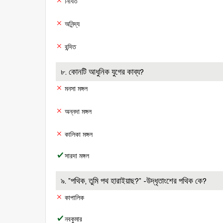
নির্যিত
অনিন্দ্য
বন্দিত
৮. কোনটি আধুনিক যুগের কাব্য?
মনসা মঙ্গল
অন্নদা মঙ্গল
কালিকা মঙ্গল
সারদা মঙ্গল
৯. ”পথিক, তুমি পথ হারাইয়াছ?” -উদ্ধৃতাংশের পথিক কে?
কাপালিক
নবকুমার