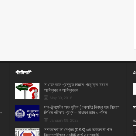
পাঁচমিশালী
এখ
সাধারন জ্ঞান প্রস্তুতি বিজ্ঞান-প্রযুক্তি বিষয়ক
আবিষ্কার ও আবিষ্কারক
May 30, 2018
সাব-ইন্সপেক্টর অফ পুলিশ (এসআই) নিরস্ত্র পদে নিয়োগ
সম
লিখিত পরীক্ষার প্রশ্ন – সাধারণ জ্ঞান ও গনিত
োগ
সম
January 09, 2022
সমাজসেবা অধিদপ্তর (DSS) এর সমাজকর্মী পদে
নিয়োগ পরীক্ষার এডমিট কার্ড ও সময়সূচি