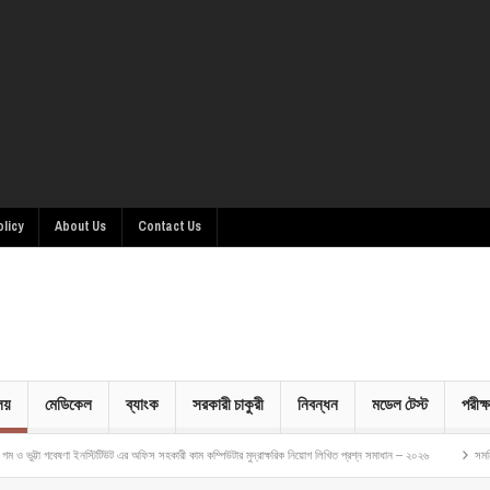
olicy
About Us
Contact Us
ালয়
মেডিকেল
ব্যাংক
সরকারী চাকুরী
নিবন্ধন
মডেল টেস্ট
পরীক্ষ
েষণা ইনস্টিটিউট এর অফিস সহকারী কাম কম্পিউটার মুদ্রাক্ষরিক নিয়োগ লিখিত প্রশ্ন সমাধান – ২০২৬
সমন্বিত ৬ ব্যাংকে