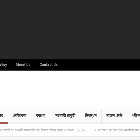
olicy
About Us
Contact Us
ালয়
মেডিকেল
ব্যাংক
সরকারী চাকুরী
নিবন্ধন
মডেল টেস্ট
পরীক্ষ
সহকারী প্রকৌশলী পদে নিয়োগ পরীক্ষার প্রশ্ন ও সমাধান – ২০২৬
বাংলাদেশ রেলওয়ে ট্রেন এক্সামিনার পদে নিয়োগ পরীক্ষা