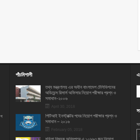
পাঁচমিশালী
এখ
তথ্য মন্ত্রণালয় এর অধীন বাংলাদেশ টেলিভিশনের
অডিয়েন্স রিসার্স অফিসার নিয়োগ পরীক্ষার প্রশ্ন ও
সমাধান-২০০৬
April 30, 2018
সম
পিটিআই ইনস্ট্রাক্টর পদের নিয়োগ পরীক্ষার প্রশ্ন ও
োগ
সমাধান – ২০১৬
সম
February 05, 2018
মহিলা বিষয়ক অধিদপ্তর এ ১০৯৯৩ জন নিয়োগ