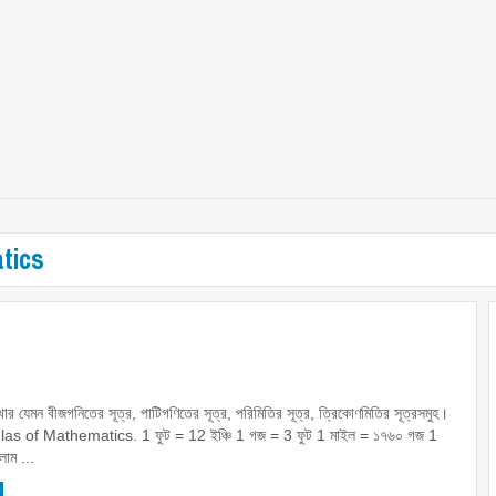
tics
খার যেমন বীজগনিতের সূত্র, পাটিগণিতের সূত্র, পরিমিতির সূত্র, ত্রিকোণমিতির সূত্রসমুহ।
as of Mathematics. 1 ফুট = 12 ইঞ্চি 1 গজ = 3 ফুট 1 মাইল = ১৭৬০ গজ 1
োম ...