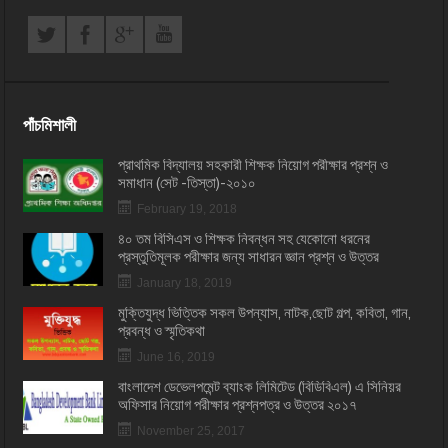
পাঁচমিশালী
প্রাথমিক বিদ্যালয় সহকারী শিক্ষক নিয়োগ পরীক্ষার প্রশ্ন ও
সমাধান (সেট -তিস্তা)-২০১০
February 19, 2018
৪০ তম বিসিএস ও শিক্ষক নিবন্ধন সহ যেকোনো ধরনের
প্রস্তুতিমূলক পরীক্ষার জন্য সাধারন জ্ঞান প্রশ্ন ও উত্তর
January 18, 2019
মুক্তিযুদ্ধ ভিত্তিক সকল উপন্যাস, নাটক,ছোট গল্প, কবিতা, গান,
প্রবন্ধ ও স্মৃতিকথা
June 16, 2019
বাংলাদেশ ডেভেলপমেন্ট ব্যাংক লিমিটেড (বিডিবিএল) এ সিনিয়র
অফিসার নিয়োগ পরীক্ষার প্রশ্নপত্র ও উত্তর ২০১৭
November 25, 2017